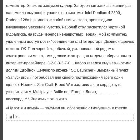
компьютер. Знакомо зашумел куллер. Загрузочная запись лишний раз
напомнила ему конфигурацию его системы. Intel Pentium 4 2800,
Radeon 128mb, и много килобайт винчестера, производили
внушающее уважение чувство. Рабочий стол засветился картиной
гидралиска, на груде черепов ненавистных Терран. Мой компьютер/
удаленный доступ к сети/ соединение с: «Петерстар». Двойной щелчок
мышью. ОК. Под черной коробочкой, установленной рядом с
«электронным монстром» деловито затрещал модем, набирая номер
интернет-провайдера. 3-2-0-3-3-7-0… набор казался ему невыносимо
долгим. Двойной щелчок по иконке «SC Launcher» Выбранный пункт
«Запуск игры» потребовал для своего подтверждения всего один
щелчок. Надпись Star Craft: Brood War заставила его сердце чуть
ускорить ритм. Multiplayer, Battle.net, Europe. Логин,:……………,
пассворд: ***. Знакомые окна чата.
«Ну вот я и дома!» — подумал он, облегченно откинувшись в кресло…
42