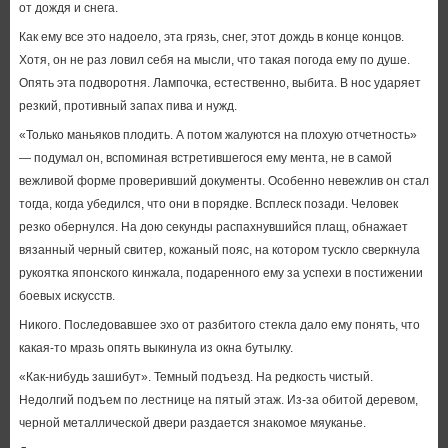
от дождя и снега.
Как ему все это надоело, эта грязь, снег, этот дождь в конце концов.
Хотя, он не раз ловил себя на мысли, что такая погода ему по душе.
Опять эта подворотня. Лампочка, естественно, выбита. В нос ударяет
резкий, противный запах пива и нужд.
«Только маньяков плодить. А потом жалуются на плохую отчетность»
— подумал он, вспоминая встретившегося ему мента, не в самой
вежливой форме проверивший документы. Особенно невежлив он стал
тогда, когда убедился, что они в порядке. Всплеск позади. Человек
резко обернулся. На дою секунды распахнувшийся плащ, обнажает
вязанный черный свитер, кожаный пояс, на котором тускло сверкнула
рукоятка японского кинжала, подаренного ему за успехи в постижении
боевых искусств.
Никого. Последовавшее эхо от разбитого стекла дало ему понять, что
какая-то мразь опять выкинула из окна бутылку.
«Как-нибудь зашибут». Темный подъезд. На редкость чистый.
Недолгий подъем по лестнице на пятый этаж. Из-за обитой деревом,
черной металлической двери раздается знакомое мяуканье.