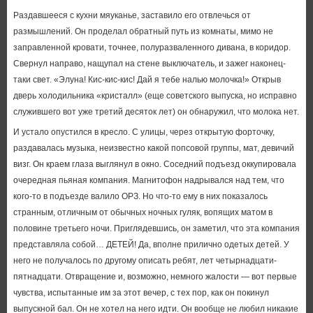
Раздавшееся с кухни мяуканье, заставило его отвлечься от
размышлений. Он проделал обратный путь из комнаты, мимо не
заправленной кровати, точнее, полуразваленного дивана, в коридор.
Свернул направо, нащупал на стене выключатель, и зажег наконец-
таки свет. «Элуна! Кис-кис-кис! Дай я тебе налью молочка!» Открыв
дверь холодильника «кристалл» (еще советского выпуска, но исправно
служившего вот уже третий десяток лет) он обнаружил, что молока нет.
И устало опустился в кресло. С улицы, через открытую форточку,
раздавалась музыка, неизвестно какой попсовой группы, мат, девичий
визг. Он краем глаза выглянул в окно. Соседний подъезд оккупировала
очередная пьяная компания. Магнитофон надрывался над тем, что
кого-то в подъезде валило ОРЗ. Но что-то ему в них показалось
странным, отличным от обычных ночных гуляк, вопящих матом в
половине третьего ночи. Приглядевшись, он заметил, что эта компания
представляла собой… ДЕТЕЙ! Да, вполне прилично одетых детей. У
него не получалось по другому описать ребят, лет четырнадцати-
пятнадцати. Отвращение и, возможно, немного жалости — вот первые
чувства, испытанные им за этот вечер, с тех пор, как он покинул
выпускной бал. Он не хотел на него идти. Он вообще не любил никакие