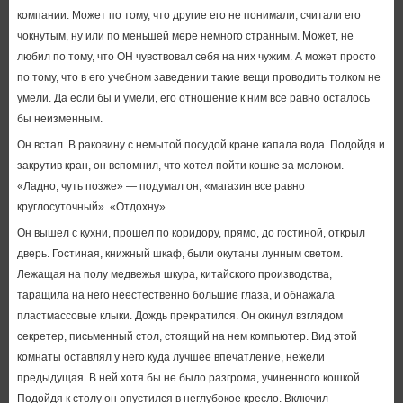
компании. Может по тому, что другие его не понимали, считали его
чокнутым, ну или по меньшей мере немного странным. Может, не
любил по тому, что ОН чувствовал себя на них чужим. А может просто
по тому, что в его учебном заведении такие вещи проводить толком не
умели. Да если бы и умели, его отношение к ним все равно осталось
бы неизменным.
Он встал. В раковину с немытой посудой кране капала вода. Подойдя и
закрутив кран, он вспомнил, что хотел пойти кошке за молоком.
«Ладно, чуть позже» — подумал он, «магазин все равно
круглосуточный». «Отдохну».
Он вышел с кухни, прошел по коридору, прямо, до гостиной, открыл
дверь. Гостиная, книжный шкаф, были окутаны лунным светом.
Лежащая на полу медвежья шкура, китайского производства,
таращила на него неестественно большие глаза, и обнажала
пластмассовые клыки. Дождь прекратился. Он окинул взглядом
секретер, письменный стол, стоящий на нем компьютер. Вид этой
комнаты оставлял у него куда лучшее впечатление, нежели
предыдущая. В ней хотя бы не было разгрома, учиненного кошкой.
Подойдя к столу он опустился в неглубокое кресло. Включил