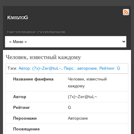
КiwiблоG
гнездовище скорпионов
Человек, известный каждому
Тэги:
Автор: (7x)~Zer@tuL~
,
Перс.: авторские
,
Рейтинг: G
Название фанфика
Человек, известный
каждому
Автор
(7x)~Zer@tuL~
Рейтинг
G
Персонажи
Авторские
Посвящение