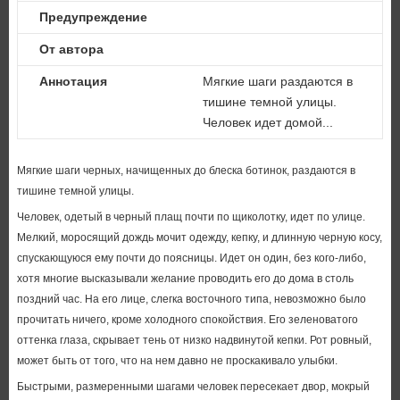
Предупреждение
От автора
Аннотация
Мягкие шаги раздаются в
тишине темной улицы.
Человек идет домой...
Мягкие шаги черных, начищенных до блеска ботинок, раздаются в
тишине темной улицы.
Человек, одетый в черный плащ почти по щиколотку, идет по улице.
Мелкий, моросящий дождь мочит одежду, кепку, и длинную черную косу,
спускающуюся ему почти до поясницы. Идет он один, без кого-либо,
хотя многие высказывали желание проводить его до дома в столь
поздний час. На его лице, слегка восточного типа, невозможно было
прочитать ничего, кроме холодного спокойствия. Его зеленоватого
оттенка глаза, скрывает тень от низко надвинутой кепки. Рот ровный,
может быть от того, что на нем давно не проскакивало улыбки.
Быстрыми, размеренными шагами человек пересекает двор, мокрый