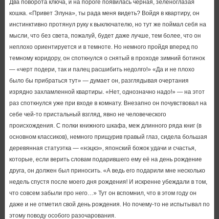
Два поворота ключа, и на пороге появилась черная, зеленоглазая
кошка. «Привет Элуна», ты рада меня видеть? Войдя в квартиру, он
инстинктивно протянул руку к выключателю, но тут же поймал себя на
мысли, что без света, пожалуй, будет даже лучше, тем более, что он
неплохо ориентируется и в темноте. Но немного пройдя вперед по
темному коридору, он споткнулся о снятый в проходе зимний ботинок
— «черт подери, так и палец расшибить недолго!» «Да и не плохо
было бы прибраться тут» — думает он, разглядывая очертания
изрядно захламленной квартиры. «Нет, однозначно надо!» — на этот
раз споткнулся уже при входе в комнату. Внезапно он почувствовал на
себе чей-то пристальный взгляд, явно не человеческого
происхождения. С полки книжного шкафа, меж длинного ряда книг (в
основном классиков), немного прищурив правый глаз, сидела большая
деревянная статуэтка — «нэцкэ», японский божок удачи и счастья,
которые, если верить словам подарившего ему её на день рождение
друга, он должен был приносить. «А ведь его подарили мне несколько
недель спустя после моего дня рождения! И искренне убеждали в том,
что совсем забыли про него…» Тут он вспомнил, что в этом году он
даже и не отметил свой день рождения. Но почему-то не испытывал по
этому поводу особого разочарования.