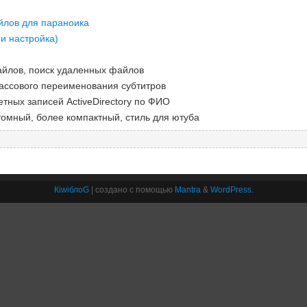
йлов для параноика
 и настройка)
йлов, поиск удаленных файлов
ассового переименования субтитров
тных записей ActiveDirectory по ФИО
омный, более компактный, стиль для ютуба
КiwiблоG
| создано с помощью
Mantra
&
WordPress.