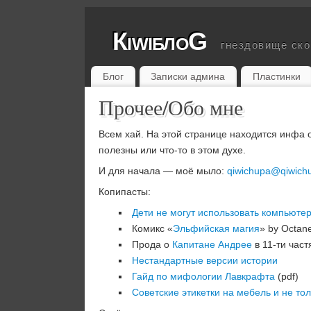
КiwiблоG
гнездовище ск
Блог
Записки админа
Пластинки
Прочее/Обо мне
Всем хай. На этой странице находится инфа о
полезны или что-то в этом духе.
И для начала — моё мыло:
qiwichupa@qiwich
Копипасты:
Дети не могут использовать компьют
Комикс «
Эльфийская магия
» by Octan
Прода о
Капитане Андрее
в 11-ти част
Нестандартные версии истории
Гайд по мифологии Лавкрафта
(pdf)
Советские этикетки на мебель и не то