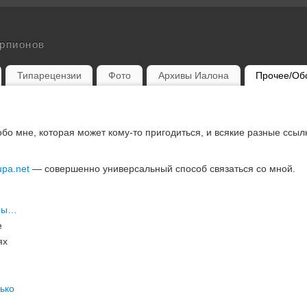
орпионов
Типарецензии
Фото
Архивы Иалона
Прочее/Об
бо мне, которая может кому-то пригодиться, и всякие разные ссыл
upa.net
— совершенно универсальный способ связаться со мной.
еры…
e
ях
лько