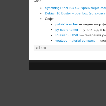
Своё:
Syncthing+EncFS = Синхронизация фа
Debian 10 Buster + openbox (установка
Софт:
pyFileSearcher
— индексатор фа
py-subrenamer
— утилита для м
RussianFIO2AD
— генерация уче
youtube-material-compact
— каст
528