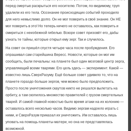
перед смертью раскрыться его носителю. Потом, по-видимому, труп
удалили из его тела. Осознание происходящих событий проходило
для него немыслимо долго. Он не мог поверить в своё знание. Он НЕ
мог поверить в это! Но теперь ничего не оставалось, как поверить и
смириться с неизбежной гибелью. Вскоре совет призовёт его, дабы
узнать те тайны, которые открыл ему зерг. Так и случилось.
На совет он пришёл спустя четыре часа после пробуждения. Его
опрашивал сам старейшина Вересс. Новости, которые он мог им
сообщить, были печальны: на планете был один мозговой центр зерга,
управляющий всеми тварями. Его цель здесь — эксперимент. Какой —
известно лишь СверхРазуму. Ещё больше совет удивило то, что на
планете гораздо больше зергов, чем можно было предположить.
Просто после уничтожения скаутов никто не решался вылетать на
орбиту, а там скопилось множество правителей с грузом смертельных
тварей. И самой главной новостью было время атаки на их колонию —
оставалось всего несколько часов. Видимо зергам надоело играть с
ними, и СверхРазум приказал их уничтожить. Им оставалось лишь
уповать на помощь планеты-матери, но она не представлялась
возможной.