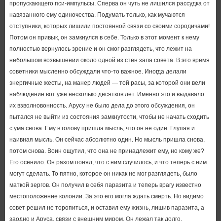
пропускающего пси-импульсы. Сперва он чуть не лишился рассудка от
навязанного ему одиночества. Подумать только, как мучаются
отступники, которых лишили постоянной связи со своими сородичами!
Потом он привык, он замкнулся в себе. Только в этот момент к нему
полностью вернулось зрение и он смог разглядеть, что лежит на
небольшом возвышении около одной из стен зала совета. В это время
советники мысленно обсуждали что-то важное. Иногда делали
энергичные жесты, на манер людей — той расы, за которой они вели
наблюдение вот уже несколько десятков лет. Именно это и выдавало
их взволновонность. Арусу не было дела до этого обсуждения, он
пытался не выйти из состояния замкнутости, чтобы не начать сходить
с ума снова. Ему в голову пришла мысль, что он не один. Глупая и
наивная мысль. Он сейчас абсолютно один. Но мысль пришла снова,
потом снова. Воин ощутил, что она не принадлежит ему, но кому же?
Его осенило. Он разом понял, что с ним случилось, и что теперь с ним
могут сделать. То пятно, которое он никак не мог разглядеть, было
маткой зергов. Он получил в себя паразита и теперь врагу известно
местоположение колонии. За это его могла ждать смерть. Но видимо
совет решил не торопиться, и оставил ему жизнь, лишив паразита, а
заодно и Аруса, связи с внешним миром. Он лежал так долго,