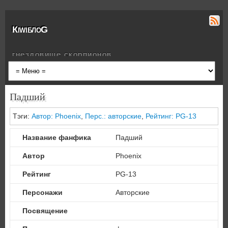
КiwiблоG
гнездовище скорпионов
Падший
Тэги:
Автор: Phoenix
,
Перс.: авторские
,
Рейтинг: PG-13
Название фанфика
Падший
Автор
Phoenix
Рейтинг
PG-13
Персонажи
Авторские
Посвящение