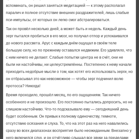
вспоминать, он решил заняться медитацией — к этому располагал
паралич и полное отсутствие внешних раздражителей, лишь слабые
пси-импульсы, от которых он легко смог абстрагироваться.
Так он провёл несколько дней, а может быть и недель. Каждый день
зерг пытался пробиться в его мозг, но получал отпор и успокаивался
до нового рассвета. Арус с каждым днём ощущал в своём теле
большую силу, но по прежнему оставался недвижим. Его удивляло, что
с ним ничего не делают. Слабые попытки центра не в счёт, они не
были ни настойчивы, ни целеустремлённы. Постепенно к нему начали
приходить недобрые мысли о том, как хотят его использовать зерги, но
он отбрасывал это как невозможное — чтобы зерг подчинил волю
протосса? Никогда!
Время проходило, прошёл месяц, по его ощущениям. Так ничего
особенного и не произошло. Его постоянно пытались допросить, но не
слишком настойчиво. Что-то подсказывало ему — сегодняшний день
будет особенным. Он привык к полному одиночеству, темноте,
отсутствию осязания и слуха. То, что на этот раз на него навалились
сразу во всех диапазонах восприятия было неожиданным. Внезапно у
него включился слух, и он отчётливо слышал все звуки за пределами