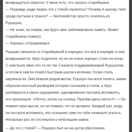
возвращаться обратно. У меня есть, что сказать старейшине.
— Подожди, ради Аиура, что с тобой случилось? Почему я нахожу тебя
среди пустыни в трансе? — беспокойство просто сочилось из
Рушшуна.
— Не знаю, не помню, как будто мне заблокировали память. Может
старейшины помогут.
— Хорошо, отправляемся.
Рушшун связался со старейшиной и передал, что всё в порядке, и они
возвращаются. Арус поднялся, но он не очень хорошо стоял на ногах.
С ним было явно что-то не так. Сначала поддерживаемый Рушшуном,
а потом и сам он пошёл быстрым шагом к колонии. Голая степь
окружала их. Они бежали рядом молча. Рушшун пытался понять, каким
образом опытный разведчик потерял сознание в степи, а Арус
разбирался в своих ощущениях, одновременно пытаясь вспомнить,
что произошло. «Пятно, пятно на солнце. Причём здесь пятно?» — Он
помнил свои мысли, но не помнил, что их вызвало. Каждый раз, когда
он пытался вспомнить, его сознание само по себе начинало угасать.
Несколько раз он споткнулся о небольшие камни.
— Да что с тобой? — Рушшун был не на шутку обеспокоен.