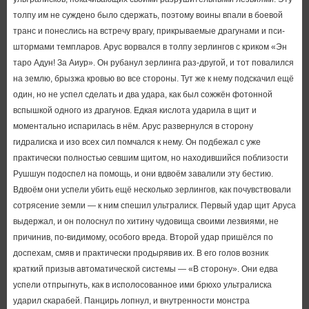
толпу им не суждено было сдержать, поэтому воины впали в боевой
транс и понеслись на встречу врагу, прикрываемые драгунами и пси-
штормами темпларов. Арус ворвался в толпу зерлингов с криком «Эн
таро Адун! За Аиур». Он рубанул зерлинга раз-другой, и тот повалился
на землю, брызжа кровью во все стороны. Тут же к нему подскачил ещё
один, но не успел сделать и два удара, как был сожжён фотонной
вспышкой одного из драгунов. Едкая кислота ударила в щит и
моментально испарилась в нём. Арус развернулся в сторону
гидралиска и изо всех сил помчался к нему. Он подбежал с уже
практически полностью севшим щитом, но находившийся поблизости
Рушшун подоспел на помощь, и они вдвоём завалили эту бестию.
Вдвоём они успели убить ещё несколько зерлингов, как почувствовали
сотрясение земли — к ним спешил ультралиск. Первый удар щит Аруса
выдержал, и он полоснул по хитину чудовища своими лезвиями, не
причинив, по-видимому, особого вреда. Второй удар пришёлся по
доспехам, смяв и практически продырявив их. В его голов возник
краткий призыв автоматической системы — «В сторону». Они едва
успели отпрыгнуть, как в исполосованное ими брюхо ультралиска
ударил скарабей. Панцирь лопнул, и внутренности монстра