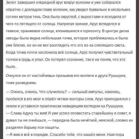
Зилот завершил очередной круг вокруг колонии и уже собирался
обратно с докладом главе колонии, как увидел буквально в нескольких
сотнях метров тень. Она была округлой, с выростами и исходила от
чего-то летящего от солнца. Напрягая зрение, Арус вгляделся в
темное, оранжевое солнце, клонившееся к горизонту. В центре диска
звезды была видна небольшая точка, которая приближалась и была
уже близко, но он не мог разглядеть что это из-за слепящего света.
Когда точка почти заслонила всё солнце, Арус получил чувствительный
толчок в грудь и упал. Он потерял сознание, так и не поняв, что это
было.
Очнулся он от настойчивых призывов его коллеги и друга Рушшуна,
тоже разведчика.
— Очнись, очнись. Что случилось? — сильный импульс, наконец,
пробился в его мозг и обрёл четкие контуры слов. Арус приподнялся с
земли и уставился практически невидящим взглядом на Рушшуна.
— Слава Адуну ты жив! Я уже успел оповестить старейшину и совет, я
думал ты не очнёшься, — передача была нечёткой, неясной, словно их
разделял барьер пси-защиты.
—Я жив и всё в порядке. Спасибо тебе, что нашёл меня. Нам пора