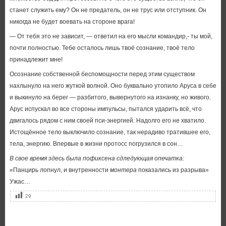
станет служить ему? Он не предатель, он не трус или отступник. Он
никогда не будет воевать на стороне врага!
— От тебя это не зависит, — ответил на его мысли командир,- ты мой,
почти полностью. Тебе осталось лишь твоё сознание, твоё тело
принадлежит мне!
Осознание собственной беспомощности перед этим существом
нахлынуло на него жуткой волной. Оно буквально утопило Аруса в себе
и выкинуло на берег — разбитого, вывернутого на изнанку, но живого.
Арус испускал во все стороны импульсы, пытался ударить всё, что
двигалось рядом с ним своей пси-энергией. Надолго его не хватило.
Истощённое тело выключило сознание, так нерадиво тратившее его,
тела, энергию. Впервые в жизни протосс погрузился в сон…
В свое время здесь была пофиксена сдледующая опечатка:
«Панцирь лопнул, и внутренности
монтера
показались из разрыва»
Ужас…
29