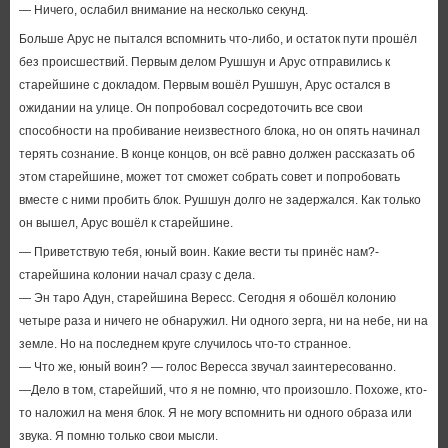
— Ничего, ослабил внимание на несколько секунд.
Больше Арус не пытался вспомнить что-либо, и остаток пути прошёл
без происшествий. Первым делом Рушшун и Арус отправились к
старейшине с докладом. Первым вошёл Рушшун, Арус остался в
ожидании на улице. Он попробовал сосредоточить все свои
способности на пробивание неизвестного блока, но он опять начинал
терять сознание. В конце концов, он всё равно должен рассказать об
этом старейшине, может тот сможет собрать совет и попробовать
вместе с ними пробить блок. Рушшун долго не задержался. Как только
он вышел, Арус вошёл к старейшине.
— Приветствую тебя, юный воин. Какие вести ты принёс нам?-
старейшина колонии начал сразу с дела.
— Эн таро Адун, старейшина Вересс. Сегодня я обошёл колонию
четыре раза и ничего не обнаружил. Ни одного зерга, ни на небе, ни на
земле. Но на последнем круге случилось что-то странное.
— Что же, юный воин? — голос Вересса звучал заинтересованно.
—Дело в том, старейший, что я не помню, что произошло. Похоже, кто-
то наложил на меня блок. Я не могу вспомнить ни одного образа или
звука. Я помню только свои мысли.