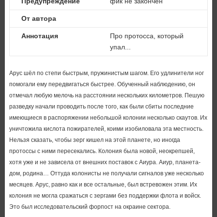
Предупреждение
фик не закончен
От автора
Аннотация
Про протосса, который
упал...
Арус шёл по степи быстрым, пружинистым шагом. Его удлинители ног
помогали ему передвигаться быстрее. Обученный наблюдению, он
отмечал любую мелочь на расстоянии нескольких километров. Пешую
разведку начали проводить после того, как были сбиты последние
имеющиеся в распоряжении небольшой колонии несколько скаутов. Их
уничтожила кислота пожирателей, коими изобиловала эта местность.
Нельзя сказать, чтобы зерг кишел на этой планете, но иногда
протоссы с ними пересекались. Колония была новой, неокрепшей,
хотя уже и не зависела от внешних поставок с Аиура. Аиур, планета-
дом, родина… Оттуда колонисты не получали сигналов уже несколько
месяцев. Арус, равно как и все остальные, был встревожен этим. Их
колония не могла сражаться с зергами без поддержки флота и войск.
Это был исследовательский форпост на окраине сектора.