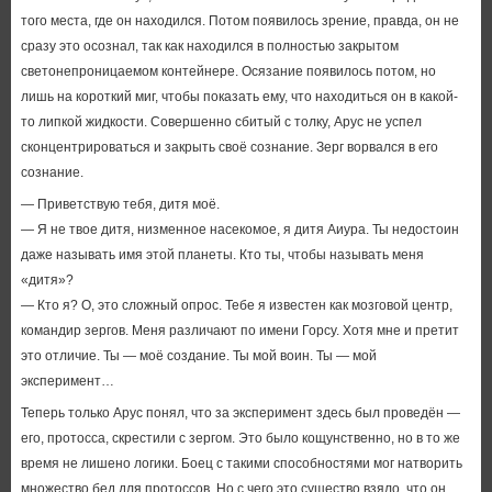
того места, где он находился. Потом появилось зрение, правда, он не
сразу это осознал, так как находился в полностью закрытом
светонепроницаемом контейнере. Осязание появилось потом, но
лишь на короткий миг, чтобы показать ему, что находиться он в какой-
то липкой жидкости. Совершенно сбитый с толку, Арус не успел
сконцентрироваться и закрыть своё сознание. Зерг ворвался в его
сознание.
— Приветствую тебя, дитя моё.
— Я не твое дитя, низменное насекомое, я дитя Аиура. Ты недостоин
даже называть имя этой планеты. Кто ты, чтобы называть меня
«дитя»?
— Кто я? О, это сложный опрос. Тебе я известен как мозговой центр,
командир зергов. Меня различают по имени Горсу. Хотя мне и претит
это отличие. Ты — моё создание. Ты мой воин. Ты — мой
эксперимент…
Теперь только Арус понял, что за эксперимент здесь был проведён —
его, протосса, скрестили с зергом. Это было кощунственно, но в то же
время не лишено логики. Боец с такими способностями мог натворить
множество бед для протоссов. Но с чего это существо взяло, что он