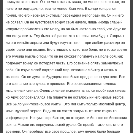
присутствие в теле. Он не мог открыть глаза, не мог пошевелиться, он
ничего не ощущал, но, тем не менее, был жив. В конце концов, он
понял, что его нервная система повреждена непоправимо. Он ничего
не осязал. Он не чувствовал вокруг себя ничего, лишь иногда слабый
импульс пробивался к его мозгу, но он был настолько слаб, что Арус не
мог его уловить. Ему было всё равно, что теперь с ним будет. Скормят
ли его живьём зергам или будут изучать его — при любом раскладе он
умрёт рано или поздно. Его утешало отсутствие боли, но в то же время
его мучила мысль о том, что он не сможет погибнуть на поле боя, как
подобает воину, он потеряет честь. Его сознание опять замкнулось в
себя. Он изучал свой внутренний мир, вспоминал битву и жизнь в
колонии. Он не думал о будущем, оно было предрешено для него. Все
его сознание вернулось в прошлое. Его воспоминаниям помешал
мысленный сигнал. Очень сильный псионик пытался пробиться к нему,
но Арус сопротивлялся. На планете не осталось ничего кроме зергов.
Всё было уничтожено, все убиты. Это мог быть только мозговой центр,
командующий зергов. Видимо он хотел получить от него какую-то
информацию. Не сумев пробиться, он отступил и больше не беспокоил
воина. Мысли его вернулись в своё русло. Он провёл так очень много
времени. Он перебрал всё своё прошлое. Ему нечего было больше