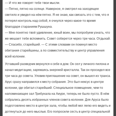
— И что же говорят тебе твои мысли.
— Пятно, пятно на солнце. Наверное, я смотрел на заходящее
светило и увидел на нём пятно. Я не знаю, как связать это с тем, что я
потерял контроль над собой, я очнулся через какое-то время
благодаря стараниям Рушшуна.
— Мне понятно твоё удивление, юный воин, мы попробуем узнать, что
же мешает тебе вспомнить. Совет соберется через три часа. Отдыхай.
— Спасибо, старейший. — С этими словами он покинул место
обитания старейшины, а по совместительству и центр управления
всей колонии.
Уставший разведчик вернулся к себе в дом. Он сел у личного пилона и
начал медитацию, заряжаясь энергией кристалла. Так он просидел все
три часа до совета. Уловив приглашение на совет, он вышел из транса.
Арус сразу направился к месту собрания. Это был нексус в центре
колонии, где обитал старейший. Специальное помещение, чем-то
напоминающее зал Трибунала на Аиуре, теперь не было пусто. В нём
собрались десять избранных членов совета колонии. Для Аруса было
подготовлено место в центре зала, чтобы любой мог легко его видеть и
дотянуться до него мыслью. Его попросили сесть в центр специальной