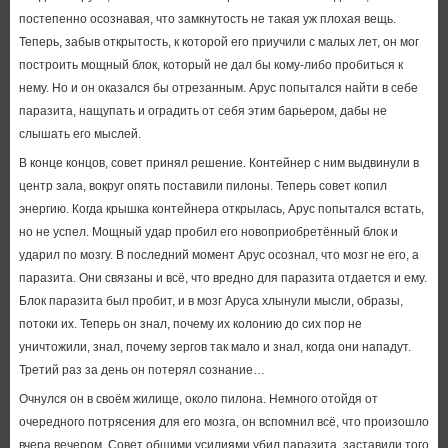
постепенно осознавая, что замкнутость не такая уж плохая вещь.
Теперь, забыв открытость, к которой его приучили с малых лет, он мог
построить мощный блок, который не дал бы кому-либо пробиться к
нему. Но и он оказался бы отрезанным. Арус попытался найти в себе
паразита, нащупать и оградить от себя этим барьером, дабы не
слышать его мыслей.
В конце концов, совет принял решение. Контейнер с ним выдвинули в
центр зала, вокруг опять поставили пилоны. Теперь совет копил
энергию. Когда крышка контейнера открылась, Арус попытался встать,
но не успел. Мощный удар пробил его новоприобретённый блок и
ударил по мозгу. В последний момент Арус осознал, что мозг не его, а
паразита. Они связаны и всё, что вредно для паразита отдается и ему.
Блок паразита был пробит, и в мозг Аруса хлынули мысли, образы,
потоки их. Теперь он знал, почему их колонию до сих пор не
уничтожили, знал, почему зергов так мало и знал, когда они нападут.
Третий раз за день он потерял сознание…
Очнулся он в своём жилище, около пилона. Немного отойдя от
очередного потрясения для его мозга, он вспомнил всё, что произошло
вчера вечером. Совет общими усилиями убил паразита, заставили того