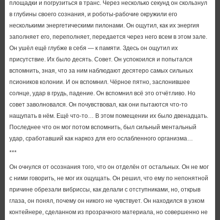
площадки и погрузиться в транс. Через несколько секунд он скользнул
в глубины своего сознания, и роботы-рабочие окружили его
несколькими энергетическими пилонами. Он ощутил, как их энергия
заполняет его, переполняет, передается через него всем в этом зале.
Он ушёл ещё глубже в себя — к памяти. Здесь он ощутил их
присутствие. Их было десять. Совет. Он успокоился и попытался
вспомнить, зная, что за ним наблюдают десятеро самых сильных
псиоников колонии. И он вспомнил. Чёрное пятно, заслонившее
солнце, удар в грудь, падение. Он вспомнил всё это отчётливо. Но
совет заволновался. Он почувствовал, как они пытаются что-то
нащупать в нём. Ещё что-то… В этом помещении их было двенадцать.
Последнее что он мог потом вспомнить, был сильный ментальный
удар, сработавший как наркоз для его ослабленного организма…
***
Он очнулся от осознания того, что он отделён от остальных. Он не мог
с ними говорить, не мог их ощущать. Он решил, что ему по непонятной
причине обрезали вибриссы, как делали с отступниками, но, открыв
глаза, он понял, почему он никого не чувствует. Он находился в узком
контейнере, сделанном из прозрачного материала, но совершенно не