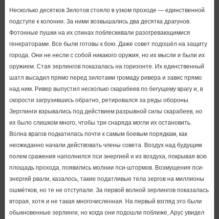
Несколько десятков Зилотов стояло в узком проходе — единственной
подступе к колонии. За ними возвышались два десятка драгунов.
Фотонные пушки на их спинах поблескивали разогревающимися
генераторами. Все были готовы к бою. Даже совет подошёл на защиту
города. Они не несли с собой никакого оружия, но их мысли и были их
оружием. Стая зерлингов показалась на горизонте. Их единственный
шатл высадил прямо перед зилотами громаду ривера и завис прямо
над ним. Ривер выпустил несколько скарабеев по бегущему врагу и, в
скорости загрузившись обратно, ретировался за ряды обороны.
Зерглинги взрывались под действием разрывной силы скарабеев, но
их было слишком много, чтобы три снаряда могли их остановить.
Волна врагов подкатилась почти к самым боевым порядкам, как
неожиданно начали действовать члены совета. Воздух над будущим
полем сражения наполнился пси энергией и из воздуха, покрывая всю
площадь прохода, появились молнии пси-штормов. Возмущения пси-
энергий рвали, казалось, такие податливые тела зергов на миллионы
ошмётков, но те не отступали. За первой волной зерлингов показалась
вторая, хотя и не такая многочисленная. На первый взгляд это были
обыкновенные зерлинги, но когда они подошли поближе, Арус увидел