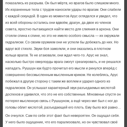
показались из разрыва. Он был мёртв, но врагов было слишком много.
Их израненные тела с трудом наносили удары по врагам. Они слабели
с каждой секундой. В один из моментов Арус огляделся и увидел, что
из всей обороны остались они вдвоём, драгун, да двое из членов
совета, яростно пытающихся найти место для слияния в архона. Они
стояли спина к спине, но это не имело особого смысла — их окружали
гидралиски. Со своим оружием они не успели бы добежать до них. Но
вдруг всё стихло. Звуки боя замолкли, и они оказались в плотном
кольце врагов. Те не атаковали, они ждал чего-то. Арус не знал,
насколько быстро оверлорды врага смогут среагировать, и не решался
нападать. Рушшун как будто прочитал его мысли и ринулся вперёд с
совершенно бессмысленным мысленным криком. Не колеблясь, Арус
побежал в другую сторону с таким же воплем и ударил одного из
гидралисков. Он услышал характерный звук разъедаемых кислотой
доспехов и удивился, что это не его собственные. Мгновенье спустя он
потерял мысленную связь с Рушшуном, а ещё через миг был с ног до
головы облит кислотой, разъедающей его плоть. Ему было всё равно…
Он очнулся. Сам по себе этот факт был невероятен. Он ощущал себя.
У него было ощущение, что его парализовало, но он чувствовал своё