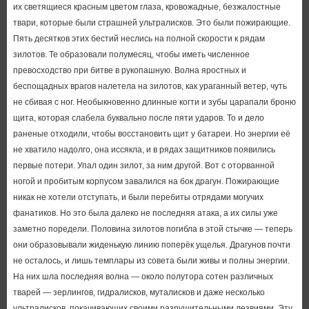
их светящиеся красным цветом глаза, кровожадные, безжалостные
твари, которые были страшней ультралисков. Это были пожирающие.
Пять десятков этих бестий неслись на полной скорости к рядам
зилотов. Те образовали полумесяц, чтобы иметь численное
превосходство при битве в рукопашную. Волна яростных и
беспощадных врагов налетела на зилотов, как ураганный ветер, чуть
не сбивая с ног. Необыкновенно длинные когти и зубы царапали броню
щита, которая слабела буквально после пяти ударов. То и дело
раненые отходили, чтобы восстановить щит у батареи. Но энергии её
не хватило надолго, она иссякла, и в рядах защитников появились
первые потери. Упал один зилот, за ним другой. Вот с оторванной
ногой и пробитым корпусом завалился на бок драгун. Пожирающие
никак не хотели отступать, и были перебиты отрядами могучих
фанатиков. Но это была далеко не последняя атака, а их силы уже
заметно поредели. Половина зилотов погибла в этой стычке — теперь
они образовывали жиденькую линию поперёк ущелья. Драгунов почти
не осталось, и лишь темплары из совета были живы и полны энергии.
На них шла последняя волна — около полутора сотен различных
тварей — зерлингов, гидралисков, муталисков и даже несколько
ультралисков, покачивающих своими разрушительными лезвиями. Эту