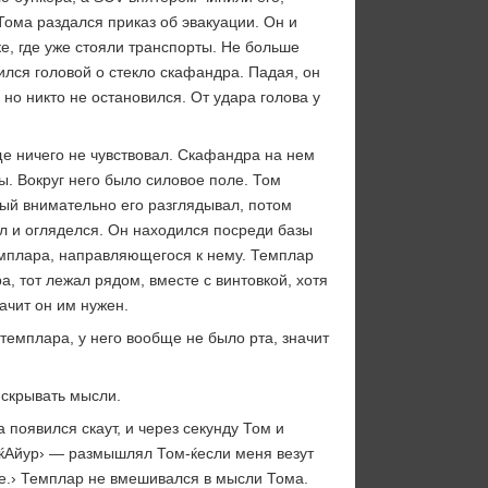
 Тома раздался приказ об эвакуации. Он и
е, где уже стояли транспорты. Не больше
ился головой о стекло скафандра. Падая, он
но никто не остановился. От удара голова у
ще ничего не чувствовал. Скафандра на нем
ы. Вокруг него было силовое поле. Том
орый внимательно его разглядывал, потом
тал и огляделся. Он находился посреди базы
темплара, направляющегося к нему. Темплар
, тот лежал рядом, вместе с винтовкой, хотя
начит он им нужен.
темплара, у него вообще не было рта, значит
 скрывать мысли.
 появился скаут, и через секунду Том и
. ќАйур› — размышлял Том-ќесли меня везут
ое.› Темплар не вмешивался в мысли Тома.