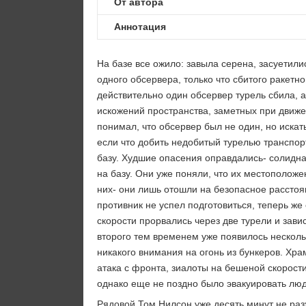
От автора
Аннотация
На базе все ожило: завыла серена, засуетили
одного обсервера, только что сбитого ракетно
действительно один обсервер турель сбила, а
искожений пространства, заметных при движе
понимал, что обсервер был не один, но искат
если что добить недобитый турелью транспор
базу. Худшие опасения оправдались- солидная
на базу. Они уже поняли, что их местоположе
них- они лишь отошли на безопасное расстоя
противник не успел подготовиться, теперь же 
скорости прорвались через две турели и зави
второго тем временем уже появилось несколь
никакого внимания на огонь из бункеров. Хра
атака с фронта, зиалоты на бешеной скорости
однако еще не поздно было эвакуировать люде
Рядовой Том Нилсон уже десять минут не раз