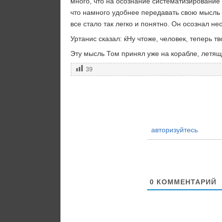
много, что на осознание систематизирование с
что намного удобнее передавать свою мысль
все стало так легко и понятно. Он осознал н
Уртанис сказал: ќНу чтоже, человек, теперь т
Эту мысль Том принял уже на корабле, летящ
39
авторизуйтесь
0
КОММЕНТАРИЙ