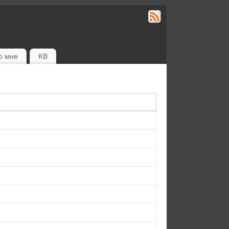
о мне
KB