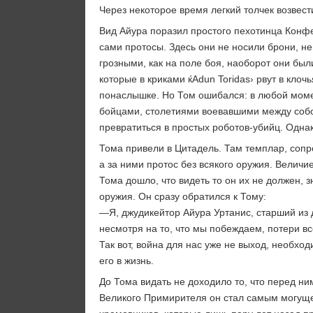
Через некоторое время легкий толчек возвест
Вид Айура поразил простого пехотинца Конфе
сами протосы. Здесь они не носили брони, не
грозными, как на поле боя, наоборот они был
которые в криками ќAdun Toridas› рвут в клоч
понаслышке. Но Том ошибался: в любой момен
бойцами, столетиями воевавшими между собой
превратиться в простых роботов-убийц. Одна
Тома привели в Цитадель. Там темплар, сопр
а за ними протос без всякого оружия. Величи
Тома дошло, что видеть то он их не должен, з
оружия. Он сразу обратился к Тому:
—Я, джудикейтор Айура Уртанис, старший из д
несмотря на то, что мы побеждаем, потери вс
Так вот, война для нас уже не выход, необх
его в жизнь.
До Тома видать не доходило то, что перед н
Великого Примирителя он стал самым могущес