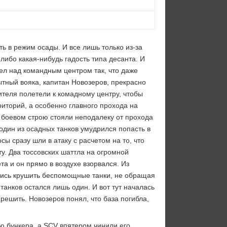
ь в режим осады. И все лишь только из-за
 либо какая-нибудь гадость типа десанта. И
сел над командным центром так, что даже
ытный вояка, капитан Новозеров, прекрасно
бителя полетели к комадному центру, чтобы
иторий, а особенно главного прохода на
в боевом строю стояли неподалеку от прохода
 один из осадных танков умудрился попасть в
 сразу шли в атаку с расчетом на то, что
ту. Два тоссовских шаттла на огромной
та и он прямо в воздухе взорвался. Из
ялись крушить беспомощные танки, не обращая
танков остался лишь один. И вот тут началась
 решить. Новозеров понял, что база погибла,
ю бункера, а SCV впятером чинили его,