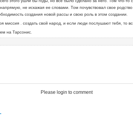
его этого ушли бы годы, но все было сделано за него. Том что-то с
 напрямую, не искажая ее словами. Том почувствовал свое родств
еобходимость создания новой рассы и свою роль в этом создании.
воя миссия . создать свой народ, и если люди послушают тебя, то в
ем на Тарсонис.
Please login to comment