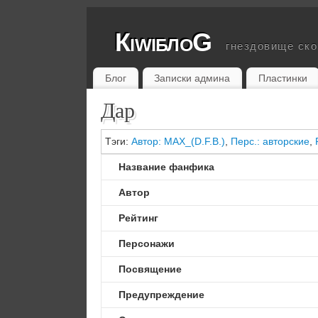
КiwiблоG
гнездовище ск
Блог
Записки админа
Пластинки
Дар
Тэги:
Автор: MAX_(D.F.B.)
,
Перс.: авторские
,
Название фанфика
Автор
Рейтинг
Персонажи
Посвящение
Предупреждение