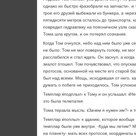
однако их быстро ќразобрали на запчасти›, и 
трое его друзей выбежали из бункера, а чере
пятидесяти метров осталось до транспорта, к
повредил гидравлику на поясничном узле скаф
Тома шла кругом, и он потерял сознание.
Когда Том очнулся, небо над ним было уже се
не было. Том не мог повернуть голову, не мо
расслабился и стал ждать. Он заснул, а когд
зиалот отошел. Том почувствовал, что опуска
протосов, основанной на месте его старой ба
был над всеми. Мощь, исходившая от него, ка
думать о побеге не приходилось. Том успокоил
Темплар ќподплыл› к Тому и он услышал: ќНе 
это была телепатия.
Тома терзала мысль: ќЗачем я нужен им?› и т
Темплар ќпоплыл› к зданию, которое вообще н
темплар были уже внутри. -Куда мы летим? М
на планету- мать всех протосов, координаты 