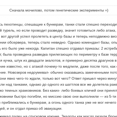
Сначала мочилово, потом генетические эксперименты =)
сь пехотинцы, спешащие к бункерам, танки стали спешно переходит
й турель, но если проводит разведку, значит готовиться либо атака,
 вот другой успел пролететь в центр базы и теперь неподвижно ви
нии обсервера, теперь стало невидно. Однако комендант базы, оп
ь его было уже некогда. Капитан спешно отдавал приказы: 2 истре
т, была проведена разведка прилегающих по периметру к базе терр
 кучка, штук из двадцати зиалотов, и примерно десятка драгунов 
ние известно, но с атакой почему-то медлили, даже после того, как
ние. Новозеров недоумевал- обычно оказавшись замеченными потосы
они явно чего-то ждали, только вот чего? Ответ пришел через мину
сли над танками, однако до одного из шаттлов все же долетела раке
ко темных храмовников. Без каких- либо боевых кличей они прин
мовники быстро погибли, но миссию свою они выполнили — из 5-ти 
 приближались к бункерам, а огонь одного танка уже не мог нечего
й, и он отдал приказ об эвакуации.
жимал палец на спусковом крючке. Зиалоты как масло резали брон