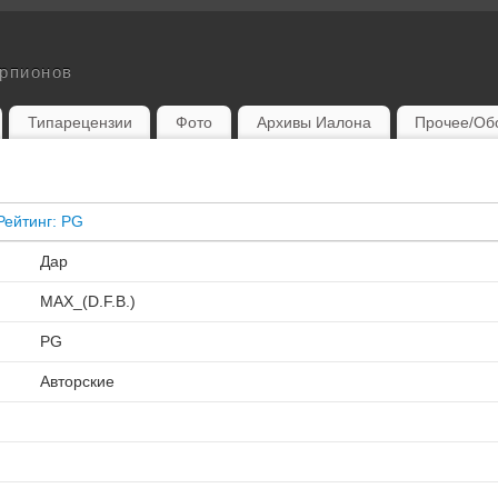
орпионов
Типарецензии
Фото
Архивы Иалона
Прочее/Об
Рейтинг: PG
Дар
MAX_(D.F.B.)
PG
Авторские