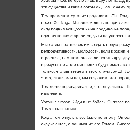
храмовников, которые лишь пару лет назад п
эти существа и каким боком он, Том, к нему п
Тем временем Уртанис продолжал: -Ты, Том,-
после Xel Naga. Мы живем лишь по привычке ,
силу поднимающуюся ныне поодиночке победит
один из наших фарпостов, уйти не удалось ни
Мы хотим противовес им создать новую рассу
репродуктивности, молодости, воли к жизни 
строению, нам намного легче понять друг друг
в результате этого смешения будут осознавать
только, что мы введем в твою структуру ДНК
этого, люди, или нет, мы создадим этот наро
Том долго переваривал то, что он услышал. Е
наплевать.
Уртанис сказал: ќИди и не бойся›. Силовое п
Тома отключиться.
Когда Том очнулся, все было по-иному. Он б
окружающее, а понимание его Томом. Силовое