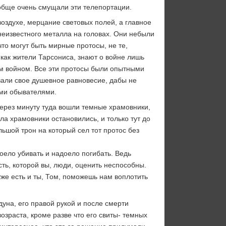
вообще очень смущали эти телепортации.
оздухе, мерцание световых полей, а главное
 неизвестного металла на головах. Они небыли
то могут быть мирные протосы, не те,
, как жители Тарсониса, знают о войне лишь
ым войном. Все эти протосы были опытными
вали свое душевное равновесие, дабы не
ыми обывателями.
Через минуту туда вошли темные храмовники,
ла храмовники остановились, и только тут до
льшой трон на который сел тот протос без
оело убивать и надоело погибать. Ведь
ть, которой вы, люди, оценить неспособны.
же есть и ты, Том, поможешь нам воплотить
уна, его правой рукой и после смерти
зраста, кроме разве что его свиты- темных