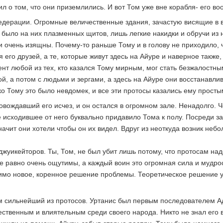
ил о том, что они приземлились. И вот Том уже вне корабля- его 
дерации. Огромные величественные здания, зачастую висящие в в
 было на них плазменных щитов, лишь легкие накидки и обручи из
и очень изящны. Почему-то раньше Тому и в голову не приходило, ч
ья его друзей, а те, которые живут здесь на Айуре и наверное также
т любой из тех, кто казался Тому мирным, мог стать безжалостн
, а потом с людьми и зергами, а здесь на Айуре они восстанавли
ко Тому это было невдомек, и все эти протосы казались ему прост
овождавший его исчез, и он остался в огромном зале. Ненадолго. 
е исходившее от него буквально придавило Тома к полу. Посреди за
начит они хотели чтобы он их видел. Вдруг из неоткуда возник небо
жуикейторов. Ты, Том, не был убит лишь потому, что протосам над
е равно очень ощутимы, а каждый воин это огромная сила и мудрос
одимо новое, коренное решение проблемы. Теоретическое решение у
им сильнейший из протосов. Уртанис был первым последователем Ад
твенным и влиятельным среди своего народа. Никто не знал его во