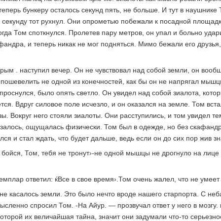
теперь бункеру осталось секунд пять, не больше. И тут в наушнике
з секунду тот рухнул. Они опрометью побежали к посадной площадк
огда Том споткнулся. Пролетев пару метров, он упал и больно удар
андра, и теперь никак не мог подняться. Мимо бежали его друзья, 
рым . наступил вечер. Он не чувствовал над собой земли, он вооб
г пошевелить не одной из конечностей, как бы он не напрягал мышц
а проснулся, было опять светло. Он увидел над собой зиалота, кот
ется. Вдруг силовое поле исчезло, и он оказался на земле. Том вс
зы. Вокруг него стояли зиалоты. Они расступились, и том увидел 
залось, ощущалась физически. Том был в одежде, но без скафандра
ся и стал ждать, что будет дальше, ведь если он до сих пор жив з
бойся, Том, тебя не тронут›-не одной мышцы не дрогнуло на лице 
емплар ответил: ќВсе в свое время›.Том очень жалел, что не умеет
е касалось земли. Это было нечто вроде нашего старпорта. С неба
ысленно спросил Том. -На Айур. — прозвучал ответ у него в мозгу
которой их величайшая тайна, значит они задумали что-то серьезн