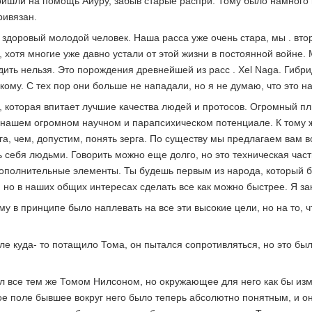
ришли на помощь Айуру, забыв старые распри. Тому было намного 
ривязан.
 здоровый молодой человек. Наша расса уже очень стара, мы . вто
 хотя многие уже давно устали от этой жизни в постоянной войне.
ь нельзя. Это порождения древнейшей из расс . Xel Naga. Гибрид
кому. С тех пор они больше не нападали, но я не думаю, что это н
, которая впитает лучшие качества людей и протосов. Огромный п
и нашем огромном научном и парапсихическом потенциале. К тому
а, чем, допустим, понять зерга. По существу мы предлагаем вам все
 себя людьми. Говорить можно еще долго, но это техническая часть
 дополнительные элементы. Ты будешь первым из народа, который б
д, но в наших общих интересах сделать все как можно быстрее. Я за
му в принципе было наплевать на все эти высокие цели, но на то, ч
оле куда- то потащило Тома, он пытался сопротивляться, но это был
ыл все тем же Томом Нилсоном, но окружающее для него как бы из
 поле бывшее вокруг него было теперь абсолютно понятным, и он 