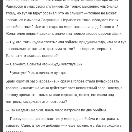
Рагнарсон в умах своих спутников. Он только мысленно улыбнулся
этому, но тут он вдруг осознал, что не слышит — точнее не может
пробиться к мыслям Савушкина. Неужели он тоже, обладает сверх
способностями? Или эта тварь на меня тоже начала действовать?
Желателен первый вариант, иначе «на первое второе рассчитайся».
— Ну, что, так и будем стоять? или пойдем, придушим гада, или вам тут
понравились стоять с открытыми ртами? — вопросил сержант. —
Телепат что скажешь ценного?
— Сержант, а сам ты что-нибудь чувствуешь?
— Чувствую! Резь в мочевом пузыре.
Браги ощутил разочарование, и сразу в голове стала пульсировать
тревога: «значит, на меня действует этот непонятный зерг. Почему, я
не могу прочитать только мысли сержанта, может, его взяли под
контроль, как делают это протоссы?
— Так медлить нельзя. Жаль мало патронов по две обоймы.
— Прошу прошения сержант, но у меня одна обойма и три гранаты —
выпалил Саня, а потом добавил — и еще, можно, я с Васей сходим в