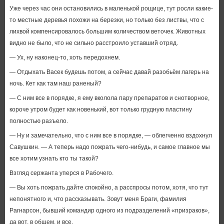
Уже через час они остановились в маленькой рощице, тут росли какие-
то местные деревья похожи на березки, но только без листвы, что с
лихвой компенсировалось большим количеством веточек. Животных
видно не было, что не сильно расстроило уставший отряд.
— Ух, ну наконец-то, хоть передохнем.
— Отдыхать Васек будешь потом, а сейчас давай разобьём лагерь на
ночь. Кет как там наш раненый?
— С ним все в порядке, я ему вколола пару препаратов и снотворное,
короче утром будет как новенький, вот только грудную пластину
полностью разъело.
— Ну и замечательно, что с ним все в порядке, — облегченно вздохнул
Савушкин. — А теперь надо пожрать чего-нибудь, и самое главное мы
все хотим узнать кто ты такой?
Взгляд сержанта уперся в Рабочего.
— Вы хоть пожрать дайте спокойно, а расспросы потом, хотя, что тут
непонятного и, что рассказывать. Зовут меня Браги, фамилия
Рагнарсон, бывший командир одного из подразделений «призраков»,
да вот, в общем, и все.