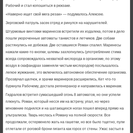
Рабочий и стал копошиться в рюкзаке.
«Наверно ищет свой мега резак» — подумалось Алексею.
Зерговский патруль засек отряд и ринулся на нарушителей.
Штурмовые винтовки маринесов встретили их издалека, потом в дело
пошли укороченные автоматы танкистов и летчиков. Две собаки
растянулись не добежав. Две оставшиеся Роман спалил. Маринесы
нажали какие-то кнопки, шлемы захлопнулись (употребление стима
всегда сопровождалось нехваткой кислорода в организме, по этому
воздух в скафандрах заменяли чистым кислородом) послышалось
легкое жужжание, это включилось автономное обеспечение организма.
Прозвучал щелчок, и зрачки маринеров расширились, Кет что-то
буркнула Рабочему, достала регенеранор и направилась к маринам.
Гидралов встретил сумасшедший огонь 8 автоматов, но они успели
плюнуть. Роман, который несся им на встречу, упал, но через
мгновение поднялся и на шатающихся ногах пошел вперед прямо на
ультралиска. Тварь неслась к Роману на полной скорости. Все
продолжали, остервенело жать на гашетки, но все было тщетно, пули
отлетали от роговой брони гиганта как горох от стены. Ужас застыл в