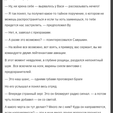
— Ну, ни хрена себе — вырвалось у Васи — рассказывать нечего!
— Я так понял, ты получил какое-то тайное поручение, о котором не
можешь распространяться и если ты хоть заикнешься, то тебе
придется нас застрелить. — предположил Ву.
— Нет, я, завязал с призраками.
— А разве это возможно? — поинтересовался Савушкин.
— На войне все возможно, вот взять, к примеру, вас сержант, вы же
командуете двумя лейтенантами авиации.
В этот момент невдалеке, в глубине рощицы, раздался непонятный
шум . Все вскочили на ноги, марины сняли винтовки с
предохранителей.
— Это наш шанс, — одними губами проговорил Браги
Но его услышал и понял весь отряд.
— Впереди странный зерг. Это он блокирует радио сигнал. — а потом
чуть позже добавил — он со свитой.
А какого черта он тут делает? Много ли с ним? Куда он направляется,
если направляется? — эти и еще много других вопросов прочитал