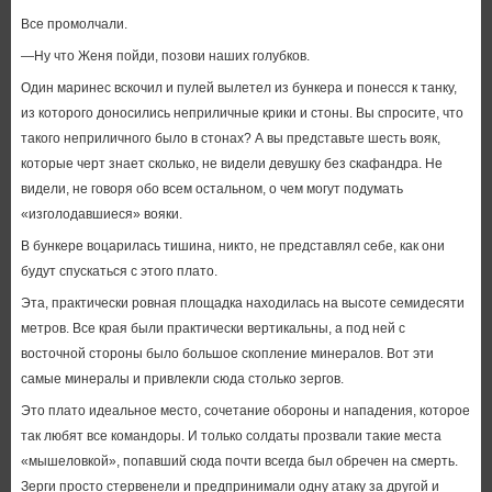
Все промолчали.
—Ну что Женя пойди, позови наших голубков.
Один маринес вскочил и пулей вылетел из бункера и понесся к танку,
из которого доносились неприличные крики и стоны. Вы спросите, что
такого неприличного было в стонах? А вы представьте шесть вояк,
которые черт знает сколько, не видели девушку без скафандра. Не
видели, не говоря обо всем остальном, о чем могут подумать
«изголодавшиеся» вояки.
В бункере воцарилась тишина, никто, не представлял себе, как они
будут спускаться с этого плато.
Эта, практически ровная площадка находилась на высоте семидесяти
метров. Все края были практически вертикальны, а под ней с
восточной стороны было большое скопление минералов. Вот эти
самые минералы и привлекли сюда столько зергов.
Это плато идеальное место, сочетание обороны и нападения, которое
так любят все командоры. И только солдаты прозвали такие места
«мышеловкой», попавший сюда почти всегда был обречен на смерть.
Зерги просто стервенели и предпринимали одну атаку за другой и