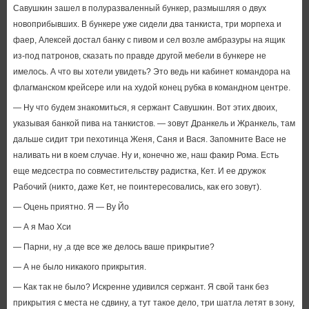
Савушкин зашел в полуразваленный бункер, размышляя о двух
новоприбывших. В бункере уже сидели два танкиста, три морпеха и
фаер, Алексей достал банку с пивом и сел возле амбразуры на ящик
из-под патронов, сказать по правде другой мебели в бункере не
имелось. А что вы хотели увидеть? Это ведь ни кабинет командора на
флагманском крейсере или на худой конец рубка в командном центре.
— Ну что будем знакомиться, я сержант Савушкин. Вот этих двоих,
указывая банкой пива на танкистов. — зовут Дранкель и Жранкель, там
дальше сидит три пехотинца Женя, Саня и Вася. Запомните Васе не
наливать ни в коем случае. Ну и, конечно же, наш факир Рома. Есть
еще медсестра по совместительству радистка, Кет. И ее дружок
Рабочий (никто, даже Кет, не поинтересовались, как его зовут).
— Оцень приятно. Я — Ву Йо
— А я Мао Хси
— Парни, ну ,а где все же делось ваше прикрытие?
— А не было никакого прикрытия.
— Как так не было? Искренне удивился сержант. Я свой танк без
прикрытия с места не сдвину, а тут такое дело, три шатла летят в зону,