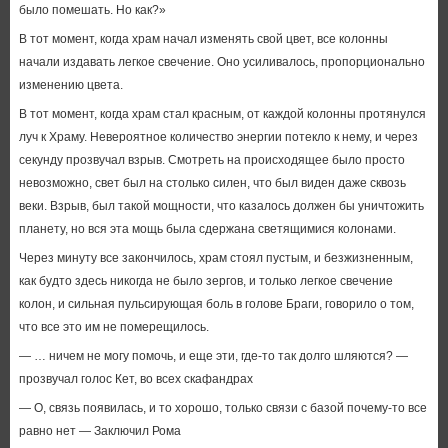
было помешать. Но как?»
В тот момент, когда храм начал изменять свой цвет, все колонны
начали издавать легкое свечение. Оно усиливалось, пропорционально
изменению цвета.
В тот момент, когда храм стал красным, от каждой колонны протянулся
луч к Храму. Невероятное количество энергии потекло к нему, и через
секунду прозвучал взрыв. Смотреть на происходящее было просто
невозможно, свет был на столько силен, что был виден даже сквозь
веки. Взрыв, был такой мощности, что казалось должен бы уничтожить
планету, но вся эта мощь была сдержана светящимися колонами.
Через минуту все закончилось, храм стоял пустым, и безжизненным,
как будто здесь никогда не было зергов, и только легкое свечение
колон, и сильная пульсирующая боль в голове Браги, говорило о том,
что все это им не померещилось.
— … ничем не могу помочь, и еще эти, где-то так долго шляются? —
прозвучал голос Кет, во всех скафандрах
— О, связь появилась, и то хорошо, только связи с базой почему-то все
равно нет — Заключил Рома