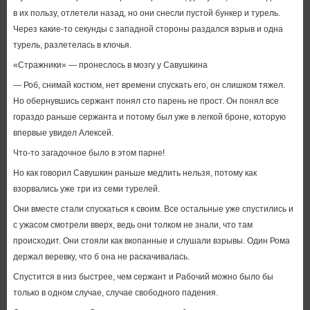
в их пользу, отлетели назад, но они снесли пустой бункер и турель.
Через какие-то секунды с западной стороны раздался взрыв и одна
турель, разлетелась в клочья.
«Стражники» — пронеслось в мозгу у Савушкина
— Роб, снимай костюм, нет времени спускать его, он слишком тяжел.
Но обернувшись сержант понял сто парень не прост. Он понял все
гораздо раньше сержанта и потому был уже в легкой броне, которую
впервые увидел Алексей.
Что-то загадочное было в этом парне!
Но как говорил Савушкин раньше медлить нельзя, потому как
взорвались уже три из семи турелей.
Они вместе стали спускаться к своим. Все остальные уже спустились и
с ужасом смотрели вверх, ведь они толком не знали, что там
происходит. Они стояли как вкопанные и слушали взрывы. Один Рома
держал веревку, что б она не раскачивалась.
Спустится в низ быстрее, чем сержант и Рабочий можно было бы
только в одном случае, случае свободного падения.