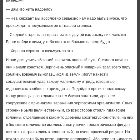
разведку?
— Вам что жить надоело?
— Нет, сержант мы абсолютно серьезно нам надо быть в курсе, что
происходит в полукилометре от нашей стоянки.
—С одной стороны вы правы, зато с другой вас засекут и с чавкают.
Браги пойди с ними, у тебя опыта побольше нашего будет.
— Хорошо сержант я возьмусь за это.
И они двинулись в близкий, но очень опасный путь. С самого начала
они начали красться. Зерг очень опасный и коварный враг, всего пару
собачек, вовремя выкопавшихся из земли, могут нанести
сокрушительный удар такому маленькому отряду, говорить о
гидралисках вообще не приходится. Подойдя к противоположному
концу рощицы, разведчики совсем близко заметили, древнее
сооружение с признаками заражения зерговскими организмами. Само
строение было величественным, со всех сторон стояли гигантские
колонны, отделанные в каком-то древнем архитектурном стиле, на них
в большом количестве имелись завитушечки, геометрические фигуры
все это выстраивались в непонятный, но очень красивый рисунок. Но
вся эта красота была всего-навсего прелюдией. Ибо передать красоту