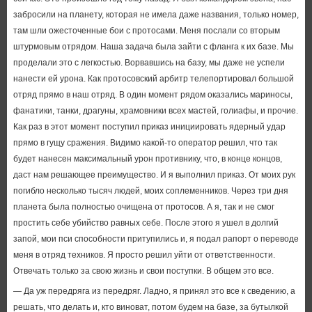
забросили на планету, которая не имела даже названия, только номер,
там шли ожесточенные бои с протосами. Меня послали со вторым
штурмовым отрядом. Наша задача была зайти с фланга к их базе. Мы
проделали это с легкостью. Ворвавшись на базу, мы даже не успели
нанести ей урона. Как протосовский арбитр телепортировал большой
отряд прямо в наш отряд. В один момент рядом оказались мариносы,
фанатики, танки, драгуны, храмовники всех мастей, голиафы, и прочие.
Как раз в этот момент поступил приказ инициировать ядерный удар
прямо в гущу сражения. Видимо какой-то оператор решил, что так
будет нанесен максимальный урон противнику, что, в конце концов,
даст нам решающее преимущество. И я выполнил приказ. От моих рук
погибло несколько тысяч людей, моих соплеменников. Через три дня
планета была полностью очищена от протосов. А я, так и не смог
простить себе убийство равных себе. После этого я ушел в долгий
запой, мои пси способности притупились и, я подал рапорт о переводе
меня в отряд техников. Я просто решил уйти от ответственности.
Отвечать только за свою жизнь и свои поступки. В общем это все.
— Да уж передряга из передряг. Ладно, я принял это все к сведению, а
решать, что делать и, кто виноват, потом будем на базе, за бутылкой