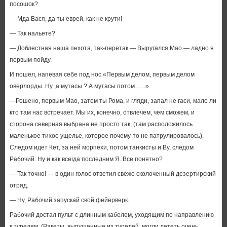
посошок?
— Мда Вася, да ты еврей, как не крути!
— Так нальете?
— Доблестная наша пехота, так-перетак — Выругался Мао — ладно я
первым пойду.
И пошел, напевая себе под нос «Первым делом, первым делом
оверлорды. Ну ,а мутасы ? А мутасы потом …..»
—Решено, первым Мао, затем ты Рома, и гляди, запал не гаси, мало ли
кто там нас встречает. Мы их, конечно, отвлечем, чем сможем, и
сторона северная выбрана не просто так, (там расположилось
маленькое тихое ущелье, которое почему-то не патрулировалось).
Следом идет Кет, за ней морпехи, потом танкисты и Ву, следом
Рабочий. Ну и как всегда последним Я. Все понятно?
— Так точно! — в один голос ответил свежо сколоченный дезертирский
отряд.
— Ну, Рабочий запускай свой фейерверк.
Рабочий достал пульт с длинным кабелем, уходящим по направлению
к турелям. (Ракеты, выпущенные из турелей, могли лететь очень