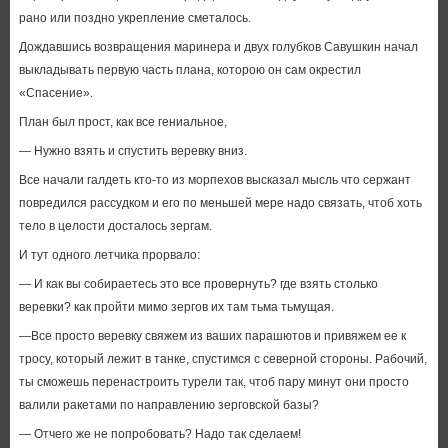
рано или поздно укрепление сметалось.
Дождавшись возвращения маринера и двух голубков Савушкин начал
выкладывать первую часть плана, которою он сам окрестил
«Спасение».
План был прост, как все гениальное,
— Нужно взять и спустить веревку вниз.
Все начали галдеть кто-то из морпехов высказал мысль что сержант
повредился рассудком и его по меньшей мере надо связать, чтоб хоть
тело в целости досталось зергам.
И тут одного летчика прорвало:
— И как вы собираетесь это все провернуть? где взять столько
веревки? как пройти мимо зергов их там тьма тьмущая.
—Все просто веревку свяжем из ваших парашютов и привяжем ее к
тросу, который лежит в танке, спустимся с северной стороны. Рабочий,
ты сможешь перенастроить турели так, чтоб пару минут они просто
валили ракетами по направлению зерговской базы?
— Отчего же не попробовать? Надо так сделаем!