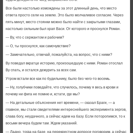
Все были настолько измождены за этот длинный день, что место
ответа просто сели на землю. Это было молчаливое согласие. Через
пять минут, место стоянки можно было найти с закрытыми глазами,
настолько сильным был храп Васи. От которого и проснулся Роман.
— Ву, что с сержантом и рабочим?
— О, ты проснулся, как самочувствие?
— Замечательно, отвечай, пожалуйста, на вопрос, что с ними?
Ву поведал вкратце историю, произошедшую с ними. Роман отослал
Ву спать, и остался дежурить за всех сам.
Утром встали все как по будильнику, было без чего-то восемь.
— Ну, голубчики поведайте, что случилось, почему я весь в крови и
почему ни фига не помню и, кстати, где мы?
— На детальные объяснения нет времени, — сказал Браги, — а
главное, мы стали свидетелями интереснейшего эксперимента зергов,
слава богу, неудачного, а сейчас идем на базу. Если поторопимся, то к
восьми вечера будем там. Ждем указаний.
— Ладно, тогда на базе, на перекрестном допросе поговорим, а сейчас