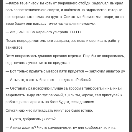
—Какое тебе пиво? Ты хоть от вчерашнего отойди, задолбал, выжрал
весь запас технического спирта, и наблевал на гидралисков, которые
не вовремя выкопались из грунта. Они хоть и безмозглые твари, но за
твою башку они награду точно назначали и немалую.
— Ага, БАЛШОВА жареного ультрала. ГЫ ГЫ
После непродолжительного завтрака, все пошли оценивать работу
танкистов.
Всем понравилась длинная прочная веревка. Еще бы не понравилась,
ведь ничего лучше никто не придумал.
— Вот только прыгать с метров пяти придется — заключил авиатор Ву
— А ты что, высоты боишься — подколол Рабочий
— Отставить разговорчики! лучше за тросом в танк сбегай и начинай
закреплять. Тьфу, кто тут рабочий, я, или ты, короче, сам приступай к
роботе, разговаривать на базе будем, если доживем.
Спустя каких-то пятнадцать минут все было готово.
— Ну что, добровольцы есть?
— А пива дадите? Чисто символически, ну для храбрости, или на