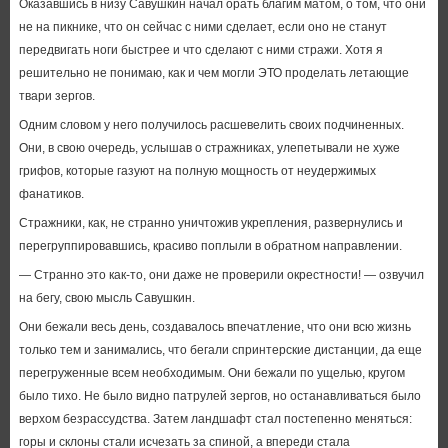
Оказавшись в низу Савушкин начал орать благим матом, о том, что они
не на пикнике, что он сейчас с ними сделает, если оно не станут
передвигать ноги быстрее и что сделают с ними стражи. Хотя я
решительно не понимаю, как и чем могли ЭТО проделать летающие
твари зергов.
Одним словом у него получилось расшевелить своих подчиненных.
Они, в свою очередь, услышав о стражниках, улепетывали не хуже
грифов, которые газуют на полную мощность от неудержимых
фанатиков.
Стражники, как, не странно уничтожив укрепления, развернулись и
перегруппировавшись, красиво поплыли в обратном направлении.
— Странно это как-то, они даже не проверили окрестности! — озвучил
на бегу, свою мысль Савушкин.
Они бежали весь день, создавалось впечатление, что они всю жизнь
только тем и занимались, что бегали спринтерские дистанции, да еще
перегруженные всем необходимым. Они бежали по ущелью, кругом
было тихо. Не было видно патрулей зергов, но останавливаться было
верхом безрассудства. Затем ландшафт стал постепенно меняться:
горы и склоны стали исчезать за спиной, а впереди стала