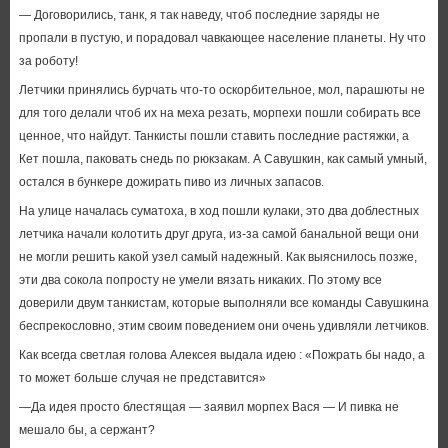
— Договорились, танк, я так наведу, чтоб последние заряды не
пропали в пустую, и порадовал чавкающее население планеты. Ну что
за роботу!
Летчики принялись бурчать что-то оскорбительное, мол, парашюты не
для того делали чтоб их на меха резать, морпехи пошли собирать все
ценное, что найдут. Танкисты пошли ставить последние растяжки, а
Кет пошла, паковать снедь по рюкзакам. А Савушкин, как самый умный,
остался в бункере дожирать пиво из личных запасов.
На улице началась суматоха, в ход пошли кулаки, это два доблестных
летчика начали колотить друг друга, из-за самой банальной вещи они
не могли решить какой узел самый надежный. Как выяснилось позже,
эти два сокола попросту не умели вязать никаких. По этому все
доверили двум танкистам, которые выполняли все команды Савушкина
беспрекословно, этим своим поведением они очень удивляли летчиков.
Как всегда светлая голова Алексея выдала идею : «Пожрать бы надо, а
то может больше случая не представится»
—Да идея просто блестящая — заявил морпех Вася — И пивка не
мешало бы, а сержант?