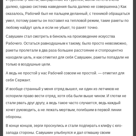
далеко, однако система наведения была далеко не совершенна.) Как
оказалось, Рабочий был не пальцем деланный, с техникой обращаться
умел, потому ракеты он поставил на тепловой режим, такие ракеты по
любому найдут цель и если не убьют, то ранят точно.
Савушкин стал смотреть в бинокль на произведение искусства
Рабочего. Остаться равнодушным к такому, было просто невозможно,
ракеты пролетали в два раза большее расстояние и стопроцентно
находили цель, и как отметил для себя Савушкин, ракеты попадали не
только в воздушные цели.
А ведь не простой у нас Рабочий совсем не простой. — отметил для
себя Сержант.
И вообще странный у меня отряд вышел, ни один из летчиков не
оспорили право вести отряд, хотя оба были выше чином. И глотки не
стали рвать друг другу, а ведь такое часто случается, ведь каждый
хочет руководить, а не лежать мертвым, погибшим в первой линии
обороны.
В конце концов, зерги проснулись и стали подпирать к клифу с юго-
запада стороны. Савушкин улыбнулся и дал отмашку своим