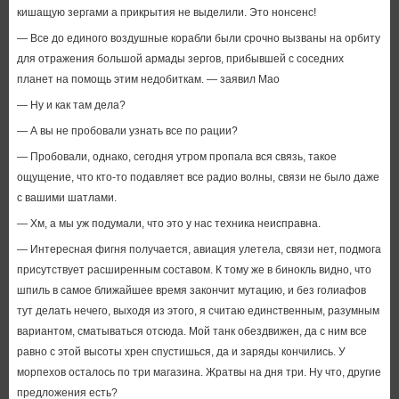
кишащую зергами а прикрытия не выделили. Это нонсенс!
— Все до единого воздушные корабли были срочно вызваны на орбиту
для отражения большой армады зергов, прибывшей с соседних
планет на помощь этим недобиткам. — заявил Мао
— Ну и как там дела?
— А вы не пробовали узнать все по рации?
— Пробовали, однако, сегодня утром пропала вся связь, такое
ощущение, что кто-то подавляет все радио волны, связи не было даже
с вашими шатлами.
— Хм, а мы уж подумали, что это у нас техника неисправна.
— Интересная фигня получается, авиация улетела, связи нет, подмога
присутствует расширенным составом. К тому же в бинокль видно, что
шпиль в самое ближайшее время закончит мутацию, и без голиафов
тут делать нечего, выходя из этого, я считаю единственным, разумным
вариантом, сматываться отсюда. Мой танк обездвижен, да с ним все
равно с этой высоты хрен спустишься, да и заряды кончились. У
морпехов осталось по три магазина. Жратвы на дня три. Ну что, другие
предложения есть?