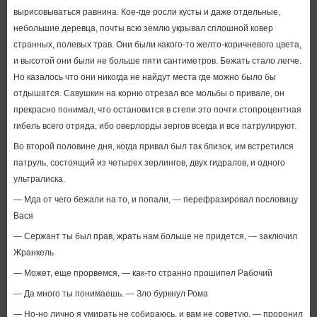
вырисовываться равнина. Кое-где росли кусты и даже отдельные,
небольшие деревца, почты всю землю укрывал сплошной ковер
странных, полевых трав. Они были какого-то желто-коричневого цвета,
и высотой они были не больше пяти сантиметров. Бежать стало легче.
Но казалось что они никогда не найдут места где можно было бы
отдышатся. Савушкин на корню отрезал все мольбы о привале, он
прекрасно понимал, что остановится в степи это почти стопроцентная
гибель всего отряда, ибо оверлорды зергов всегда и все патрулируют.
Во второй половине дня, когда привал был так близок, им встретился
патруль, состоящий из четырех зерлингов, двух гидралов, и одного
ультралиска.
— Мда от чего бежали на то, и попали, — перефразировал пословицу
Вася
— Сержант ты был прав, жрать нам больше не придется, — заключил
Жранкель
— Может, еще прорвемся, — как-то странно прошипел Рабочий
— Да много ты понимаешь. — Зло буркнул Рома
— Но-но лично я умирать не собираюсь, и вам не советую. — проронил