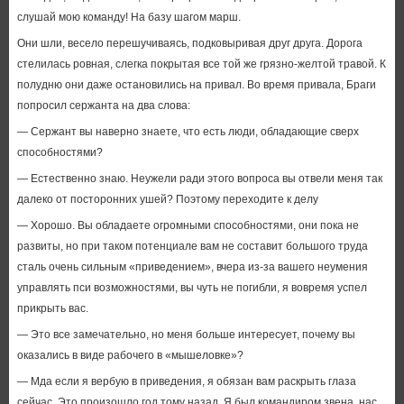
слушай мою команду! На базу шагом марш.
Они шли, весело перешучиваясь, подковыривая друг друга. Дорога
стелилась ровная, слегка покрытая все той же грязно-желтой травой. К
полудню они даже остановились на привал. Во время привала, Браги
попросил сержанта на два слова:
— Сержант вы наверно знаете, что есть люди, обладающие сверх
способностями?
— Естественно знаю. Неужели ради этого вопроса вы отвели меня так
далеко от посторонних ушей? Поэтому переходите к делу
— Хорошо. Вы обладаете огромными способностями, они пока не
развиты, но при таком потенциале вам не составит большого труда
сталь очень сильным «приведением», вчера из-за вашего неумения
управлять пси возможностями, вы чуть не погибли, я вовремя успел
прикрыть вас.
— Это все замечательно, но меня больше интересует, почему вы
оказались в виде рабочего в «мышеловке»?
— Мда если я вербую в приведения, я обязан вам раскрыть глаза
сейчас. Это произошло год тому назад. Я был командиром звена, нас