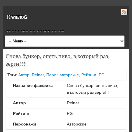
КiwiблоG
гнездовище скорпионов
Снова бункер, опять пиво, в который раз
зерги!!!
Тэги:
Автор: Reiner
,
Перс.: авторские
,
Рейтинг: PG
Название фанфика
Снова бункер, опять пиво,
в который раз зерги!!!
Автор
Reiner
Рейтинг
PG
Персонажи
Авторские