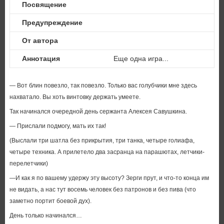
Посвящение
Предупреждение
От автора
Аннотация
Еще одна игра...
— Вот блин повезло, так повезло. Только вас голубчики мне здесь
нахватало. Вы хоть винтовку держать умеете.
Так начинался очередной день сержанта Алексея Савушкина.
— Прислали подмогу, мать их так!
(Выслали три шатла без прикрытия, три танка, четыре голиафа,
четыре техника. А прилетело два засранца на парашютах, летчики-
перелетчики)
—И как я по вашему удержу эту высоту? Зерги прут, и что-то конца им
не видать, а нас тут восемь человек без патронов и без пива (что
заметно портит боевой дух).
День только начинался…