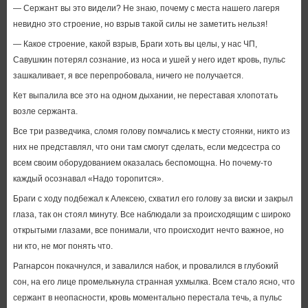
— Сержант вы это видели? Не знаю, почему с места нашего лагеря
невидно это строение, но взрыв такой силы не заметить нельзя!
— Какое строение, какой взрыв, Браги хоть вы целы, у нас ЧП,
Савушкин потерял сознание, из носа и ушей у него идет кровь, пульс
зашкаливает, я все перепробовала, ничего не получается.
Кет выпалила все это на одном дыхании, не переставая хлопотать
возле сержанта.
Все три разведчика, сломя голову помчались к месту стоянки, никто из
них не представлял, что они там смогут сделать, если медсестра со
всем своим оборудованием оказалась беспомощна. Но почему-то
каждый осознавал «Надо торопится».
Браги с ходу подбежал к Алексею, схватил его голову за виски и закрыл
глаза, так он стоял минуту. Все наблюдали за происходящим с широко
открытыми глазами, все понимали, что происходит нечто важное, но
ни кто, не мог понять что.
Рагнарсон покачнулся, и завалился набок, и провалился в глубокий
сон, на его лице промелькнула странная ухмылка. Всем стало ясно, что
сержант в неопасности, кровь моментально перестала течь, а пульс