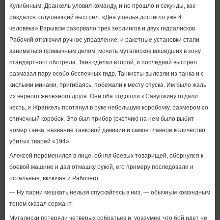
Кулибиным, Дранкель уловил команду, и не прошло и секунды, как
раздался оглушающий выстрел. «Дна ущелья достигло уже 4
человека» Взрывом разорвало трех зерлингов и двух гидралисков.
Рабочий отключил ручное управление, и ракетные установки стали
заниматься привычным делом, мочить муталисков вошедших в зону
стандартного обстрела. Танк сделал второй, и последний выстрел
размазал пару особо беспечных гидр. Танкисты вылезли из танка и с
кислыми минами, пригибаясь, побежали к месту спуска. Им было жаль
их верного железного друга. Они оба подошли к Савушкину отдали
честь, и Жранкель протянул в руке небольшую коробочку, размером со
спичечный коробок. Это был прибор (счетчик) на нем было выбит
номер танка, название танковой дивизии и самое главное количество
убитых тварей «194».
Алексей переменился в лице, обнял боевых товарищей, обернулся к
боевой машине и дал отмашку рукой, его примеру последовали и
остальные, включая и Рабочего.
— Ну парни мешкать нельзя спускайтесь в низ, — обычным командным
тоном сказал сержант.
Муталиски потеряли четверых собратьев и, уразумев, что бой идет не