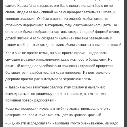
самого Храма (иначе назвать его было просто нельзя) было не по
силам, людям за чьей спиной была общеобразовательная школа, и
военная академия. Он был высечен из единой глыбы, какого-то
странного мерцающего, материала, голубовато-небесного цвета. На
его стенах были изображены картины создания одной формой жизни,
другой Жизни! И если создатели были неизвестны разведчикам и
людям вообще, то их создания здесь были известны всем — протоссы!
Храм был не просто велик, он был просто огромен, гидралиски,
снующие в разных направлениях, казались просто букашками. Но
опытный взгляд Браги сейчас был прикован к странной процессии:
большая группа рабов несла в храм минералы. Из центрального
дверного проема уже выглядывала зерговская слизь.
«Наверняка они заинтересовались этим храмом и начали его
исследовать, и, по-видимому, они что-то нашли, вот что стало
причиной потери радиосвязи!»
Когда вся процессия исчезла в глубине храма, произошло что-то
невероятное. Храм начал менять цвет на кроваво-красный.
«Видимо эти исследователи нащупали что-то очень важное. Им надо