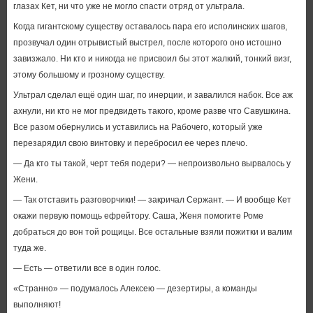
глазах Кет, ни что уже не могло спасти отряд от ультрала.
Когда гигантскому существу оставалось пара его исполинских шагов,
прозвучал один отрывистый выстрел, после которого оно истошно
завизжало. Ни кто и никогда не присвоил бы этот жалкий, тонкий визг,
этому большому и грозному существу.
Ультрал сделал ещё один шаг, по инерции, и завалился набок. Все аж
ахнули, ни кто не мог предвидеть такого, кроме разве что Савушкина.
Все разом обернулись и уставились на Рабочего, который уже
перезарядил свою винтовку и перебросил ее через плечо.
— Да кто ты такой, черт тебя подери? — непроизвольно вырвалось у
Жени.
— Так отставить разговорчики! — закричал Сержант. — И вообще Кет
окажи первую помощь ефрейтору. Саша, Женя помогите Роме
добраться до вон той рощицы. Все остальные взяли пожитки и валим
туда же.
— Есть — ответили все в один голос.
«Странно» — подумалось Алексею — дезертиры, а команды
выполняют!