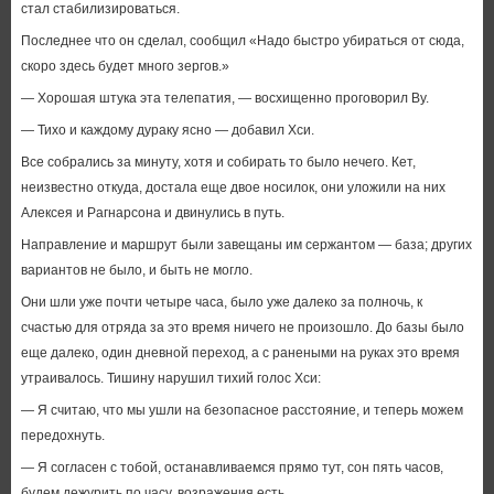
стал стабилизироваться.
Последнее что он сделал, сообщил «Надо быстро убираться от сюда,
скоро здесь будет много зергов.»
— Хорошая штука эта телепатия, — восхищенно проговорил Ву.
— Тихо и каждому дураку ясно — добавил Хси.
Все собрались за минуту, хотя и собирать то было нечего. Кет,
неизвестно откуда, достала еще двое носилок, они уложили на них
Алексея и Рагнарсона и двинулись в путь.
Направление и маршрут были завещаны им сержантом — база; других
вариантов не было, и быть не могло.
Они шли уже почти четыре часа, было уже далеко за полночь, к
счастью для отряда за это время ничего не произошло. До базы было
еще далеко, один дневной переход, а с ранеными на руках это время
утраивалось. Тишину нарушил тихий голос Хси:
— Я считаю, что мы ушли на безопасное расстояние, и теперь можем
передохнуть.
— Я согласен с тобой, останавливаемся прямо тут, сон пять часов,
будем дежурить по часу, возражения есть.