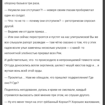
оборону базыв в три раза.
— Неужели они отступают?! — неверя своим глазам пробормотал
один из солдат.
— Что- то не то — почему они отступили? — ретотрически спросил
другой.
— Видимо им оттдали приказ…
— Или они сейчас перестроятся и пустят на нас улитралисков! Вы же
все слышали рапорт разведки — там чётко сказано о том, что у этих
гадов возле улья замечены несколько ультров — с какой- то
непонятной злобностью прервал всех Рик.
И действительно, что- то происходило в непроницаемой темноте ночи.
Оттуда доносились вопли зерглинов, шелест чешуй хвостов гидр и… и
жуткая вонь всей этой орды.
— Проклятье… Нам же обещали, что пришлют подкрепление! Где
оно?! Где?
Поднялось негодование, ругань и крики не смолкали, каждый
стремился высказать своё мнение при этом, не слушая другого.
— Ну кто меня тянул на этот грёбанный Корхал?! Хорошее жалование,