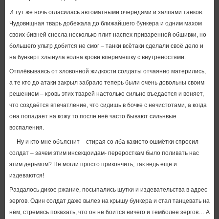
И тут же ночь огласилась автоматными очередями и залпами танков.
Чудовищная тварь добежала до ближайшего бункера и одним махом
своих бивней снесла несколько плит наспех приваренной обшивки, но
большего ультр добится не смог – танки всётаки сделали своё дело и
на бункерт хлынула волна крови вперемешку с внутреностями.
Отплёвываясь от зловонной жидкости солдаты отчаянно матерились,
а те кто до атаки закрыл забрало теперь были очень довольны своим
решением – кровь этих тварей настолько сильно въедается и воняет,
что создаётся впечатление, что сидишь в бочке с нечистотами, а когда
она попадает на кожу то после неё часто бывают сильнвые
воспаления.
— Ну и кто мне объяснит – стирая со лба какието ошмётки спросил
солдат – зачем этим инсекцоидам- переросткам было поливать нас
этим дерьмом? Не могли просто прикончить, так ведь ещё и
издеваются!
Раздалось дикое ржание, посыпались шутки и издевательства в адрес
зергов. Один солдат даже вылез на крышу бункера и стал танцевать на
нём, стремясь показать, что он не боится ничего и темболее зергов… А