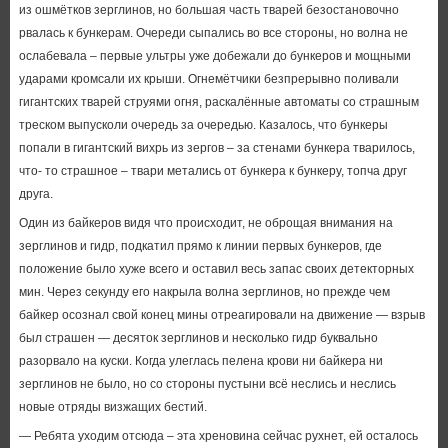
из ошмётков зерглинов, но большая часть тварей безостановочно
рвалась к бункерам. Очереди сыпались во все стороны, но волна не
ослабевала – первые ультры уже добежали до бункеров и мощными
ударами кромсали их крыши. Огнемётчики безпрерывно поливали
гигантских тварей струями огня, раскалённые автоматы со страшным
треском выпусколи очередь за очередью. Казалось, что бункеры
попали в гигантский вихрь из зергов – за стенами бункера тварилось,
что- то страшное – твари метались от бункера к бункеру, топча друг
друга.
Один из байкеров видя что происходит, не оброщая внимания на
зерглинов и гидр, подкатил прямо к линии первых бункеров, где
положение было хуже всего и оставил весь запас своих детекторных
мин. Через секунду его накрыла волна зерглинов, но прежде чем
байкер осознал свой конец мины отреагировали на движение — взрыв
был страшен — десяток зерглинов и несколько гидр буквально
разорвало на куски. Когда улеглась пелена крови ни байкера ни
зерглинов не было, но со стороны пустыни всё неслись и неслись
новые отряды визжащих бестий.
— Ребята уходим отсюда – эта хреновина сейчас рухнет, ей осталось