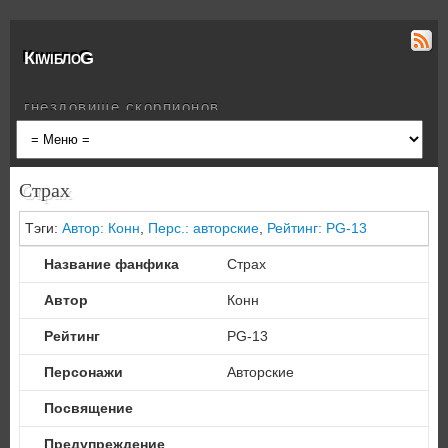
КiwiблоG
гнездовище скорпионов
Страх
Тэги:
Автор: Конн
,
Перс.: авторские
,
Рейтинг: PG-13
Название фанфика
Страх
Автор
Конн
Рейтинг
PG-13
Персонажи
Авторские
Посвящение
Предупреждение