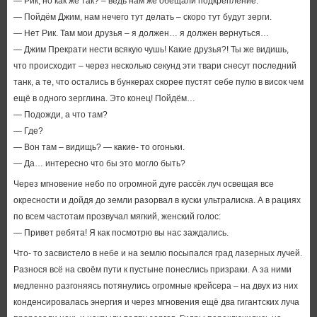
— Рик, но как же так? – ведь нам же обещали подкрепление.
— Пойдём Джим, нам нечего тут делать – скоро тут будут зерги.
— Нет Рик. Там мои друзья – я должен… я должен вернуться…
— Джим Прекрати нести всякую чушь! Какие друзья?! Ты же видишь,
что происходит – через несколько секунд эти твари снесут последний
танк, а те, что остались в бункерах скорее пустят себе пулю в висок чем
ещё в одного зерглина. Это конец! Пойдём…
— Подожди, а что там?
— Где?
— Вон там – видищь? — какие- то огоньки.
— Да… интересно что бы это могло быть?
Через мгновение небо по огромной дуге рассёк луч освещая все
окресности и дойдя до земли разорвал в куски ультралиска. А в рациях
по всем частотам прозвучал мягкий, женский голос:
— Привет ребята! Я как посмотрю вы нас заждались.
Что- то засвистело в небе и на землю посыпался град лазерных лучей.
Разнося всё на своём пути к пустыне понеслись призраки. А за ними
медленно разгоняясь потянулись огромные крейсера – на двух из них
конденсировалась энергия и через мгновения ещё два гигантских луча