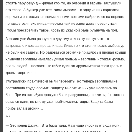
стоять пару секунд – кричал кто- то, но очёреди и взрывы заглушили
его слова. А бункер уже весь зиял дырами – в одну из них ворвался
зерглин и размахивая своими лапами- когтями набросился на первого
попавшегося пехотинца – несчастный неуспел даже повернуться
чтобы престрелить таврь. Кровь из ужасной раны хлынула на пол.
Зерглин уже было рванулся к другому человеку, но тут что- то
затрещало и крыша провалилась. Лишь те кто стояли возле амбразур
не были ею задеты. Но радоваться этому не пришлось в провал крыши
хлынули зерглины началась дикая польба – зерглины истекая кровбю,
рвали людей – несчастные гибли один за другим мешая свою кровь с
кровью зерглинов.
Ультралиски практически были перебиты, но теперь зерглинам не
составляло труда сломить защиту, многие из них уже носились по
базе. Три из пять бункеров уже были разрушены, а из четырёх танков
остался один, но к нему уже приблежались гидры. Защита базы
прибывала в агонии…
***
— Это конец Джим… Эта база пала. Нам надо уносить отсюда ноги.