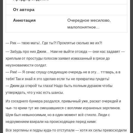
От автора
Аннотация
Очередное месилово,
малопонятное...
— Рик — твою мать!.. Где ты?! Проклятье сколько же их?!
— Забудь про них Джим… Нам не выйти отсюда — они нас задавят —
хриплым от простуды голосом заявил измазанный в грязи до
неузноваемости солдат.
— Рик! — Я сечас спущу следующую очередь не в эту… тттварь, а в
тебя! Так и знай я это зделаю если ты не прекратиш гундеть!
— Джим да открой ты глаза! Надо быть полным дураком чтобы
утверждать, что у нас есть шансы.
Из соседнего бункера раздался, привычный уже, раскат очередей и
чьи- то крики тут же смешавшиеся с воплями израненых зерглинов.
Шум был невыносимым, но в один момент всё стихло. Люди с
недоумением взирали на происходящее перед ними:
Все зерглины и гидры куда-то отступали — хотя их силы превосходили