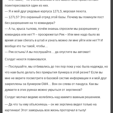
поинтересовался один из них.
— Я и мой друг рядовые корпуса 127LS, морская пехота.
— 127LS? Это охранный отряд этой базы. Почему вы покинули пост
без разрешения на то командира?
— А ты, крыса тылова, почём знаешь спросили мы разрешения у
командира или нет?! – проскрежетал Рик – Или мне надо было во
время атаки сбегать в штаб и узнать можно ли мне уйти или нет?! И
вообще кто ты такой, чтобы…
— Рик остынь! А вы послушайте… да опустите вы автомат!
Солдат нехотя повиновался.
— Послушайте, мы отбивались до тех пор пока у нас была надежда, но
что нам было делать без прикрытия бункера в этой резне? Если вы
мне не верите посмотрите в базовой систме информации я и мой друг
закреплены за бункером GW4… Вон он слева от пандуса. Как вы
думаете в этих руинах можно укрыться от зерглинов?
Солдат молчал видимо колеблясь над какимто важным решением.
— Да что ты ему объясняешь – он же зерглина видел только на
картинках! Этот заморышь всю жизнь проторчал в тылу!