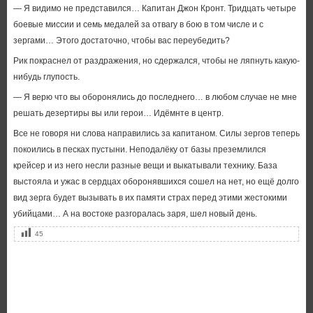
— Я видимо не представился… Капитан Джон Кронт. Тридцать четыре
боевые миссии и семь медалей за отвагу в бою в том числе и с
зергами… Этого достаточно, чтобы вас переубедить?
Рик покраснел от раздражения, но сдержался, чтобы не ляпнуть какую-
нибудь глупость.
— Я верю что вы оборонялись до последнего… в любом случае не мне
решать дезертиры вы или герои… Идёмнте в центр.
Все не говоря ни слова направились за капитаном. Силы зергов теперь
покоились в песках пустыни. Неподалёку от базы преземлился
крейсер и из него несли разные вещи и выкатывали технику. База
выстояла и ужас в сердцах оборонявшихся сошел на нет, но ещё долго
вид зерга будет вызывать в их памяти страх перед этими жестокими
убийцами… А на востоке разгоралась заря, шел новый день.
45