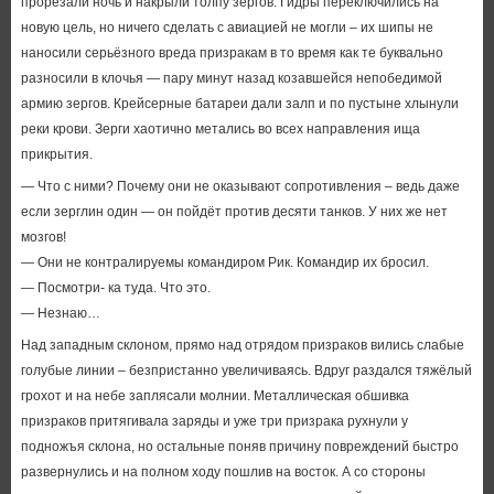
прорезали ночь и накрыли толпу зергов. Гидры переключились на
новую цель, но ничего сделать с авиацией не могли – их шипы не
наносили серьёзного вреда призракам в то время как те буквально
разносили в клочья — пару минут назад козавшейся непобедимой
армию зергов. Крейсерные батареи дали залп и по пустыне хлынули
реки крови. Зерги хаотично метались во всех направления ища
прикрытия.
— Что с ними? Почему они не оказывают сопротивления – ведь даже
если зерглин один — он пойдёт против десяти танков. У них же нет
мозгов!
— Они не контралируемы командиром Рик. Командир их бросил.
— Посмотри- ка туда. Что это.
— Незнаю…
Над западным склоном, прямо над отрядом призраков вились слабые
голубые линии – безпристанно увеличиваясь. Вдруг раздался тяжёлый
грохот и на небе заплясали молнии. Металлическая обшивка
призраков притягивала заряды и уже три призрака рухнули у
подножъя склона, но остальные поняв причину повреждений быстро
развернулись и на полном ходу пошлив на восток. А со стороны