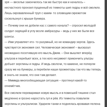
зря — веселье закончилось так же быстро как и началось –
несчастного пронзил пущенный из темноты шип гидры и всё смолкло.
Лишь окровавленный труп с каким- то зловещим скрежетом
соскользнул с крыши бункера.
— Почему они не добили нас с самого начала? – спросил молодой
солдат сидящий в углу возле амбразуры – ведь у них же были все
шансы.
— Ими управляет кто- то разумный, но не командир зергов. Здесь
чувствуется экономия сил. Человеческая экономия! – высказал
неожидано посетившую его мысль Джим. – Они вышлют вперёд
ультров и перебьют всех, а тех кого несумеют прикончить ультры
добъют зерглины и гидры. И ведь сволочи, то какиене, не поперли
сразу же на бункеры, а перебили наши прожекторы так что мы теперь
и знать не знаем, что они там делают.
— Ммммда многообещающая ситуация – протянул какой-то
огнемётчик.
Все смолкли переваривая новую мысль и в повисшей тишине стал
медленно и грозно наростать гул и рёв. Из темноты повалили
зерглины и ультралиски. Ударили танки и поднялась кровавая пелена