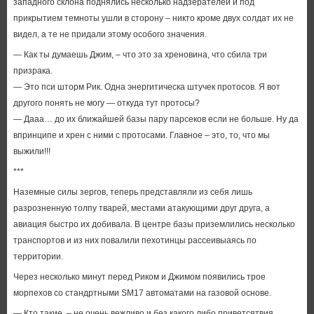
западного склона поднялись несколько надзерателей и под
прикрытием темноты ушли в сторону – никто кроме двух солдат их не
видел, а те не придали этому особого значения.
— Как ты думаешь Джим, – что это за хреновина, что сбила три
призрака.
— Это пси шторм Рик. Одна энергитическа штучек протосов. Я вот
другого понять не могу — откуда тут протосы?
— Дааа… до их ближайшей базы пару парсеков если не больше. Ну да
впринципе и хрен с ними с протосами. Главное – это, то, что мы
выжили!!!
***
Наземные силы зергов, теперь представляли из себя лишь
разрозненную толпу тварей, местами атакующими друг друга, а
авиация быстро их добивала. В центре базы приземлились несколько
транспортов и из них повалили пехотинцы рассеивыаясь по
территории.
Через несколько минут перед Риком и Джимом появились трое
морпехов со стандртными SM17 автоматами на газовой основе.
— Кто такие, – не очень вежливо и без какого либо приветсятвия