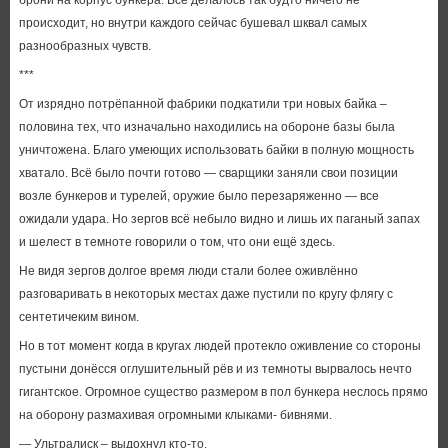
брони на корпус бункера. Всё делалось так будто ничего не
происходит, но внутри каждого сейчас бушевал шквал самых
разнообразных чувств.
***
От изрядно потрёпанной фабрики подкатили три новых байка –
половина тех, что изначально находились на обороне базы была
уничтожена. Благо умеющих использовать байки в полную мощность
хватало. Всё было почти готово — сварщики заняли свои позиции
возле бункеров и турелей, оружие было перезаряженно — все
ожидали удара. Но зергов всё небыло видно и лишь их паганый запах
и шелест в темноте говорили о том, что они ещё здесь.
Не видя зергов долгое время люди стали более оживлённо
разговаривать в некоторых местах даже пустили по кругу флягу с
сентетичеким вином.
Но в тот момент когда в кругах людей протекло оживление со стороны
пустыни донёсся оглушительный рёв и из темноты вырвалось нечто
гигантское. Огромное существо размером в пол бункера неслось прямо
на оборону размахивая огромными клыками- бивнями.
— Ультралиск – выдохнул кто-то.