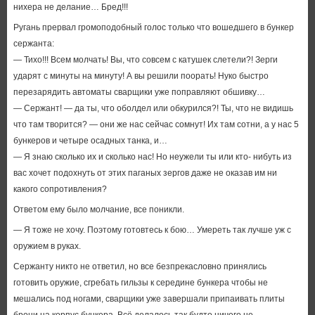
нихера не делание… Бред!!!
Ругань прервал громоподобный голос только что вошедшего в бункер
сержанта:
— Тихо!!! Всем молчать! Вы, что совсем с катушек слетели?! Зерги
ударят с минуты на минуту! А вы решили поорать! Нуко быстро
перезарядить автоматы сварщики уже поправляют обшивку…
— Сержант! — да ты, что оболдел или обкурился?! Ты, что не видишь
что там творится? — они же нас сейчас сомнут! Их там сотни, а у нас 5
бункеров и четыре осадных танка, и…
— Я знаю сколько их и сколько нас! Но неужели ты или кто- нибуть из
вас хочет подохнуть от этих паганых зергов даже не оказав им ни
какого сопротивления?
Ответом ему было молчание, все поникли.
— Я тоже не хочу. Поэтому готовтесь к бою… Умереть так лучше уж с
оружием в руках.
Сержанту никто не ответил, но все безпрекасловно принялись
готовить оружие, сгребать гильзы к середине бункера чтобы не
мешались под ногами, сварщики уже завершали припаивать плиты