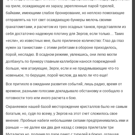
на гриле, осаждающую их заразу, укрепленные парой турелей,
байками, имеющими слабое бронирование, но неплохо помогающие
отправлять на тот свет осаждающую бункеры мелочь своими
гранатометами, и расчетом из трех осадных танков, представляли из
себя достаточно надежную плотину для Зергов, если только… Таких
«если», из известных мне, было приличное количество: Глаз да глаз
нужен за танкистами- с этими ребятами в обороне приходилось,
порой, несладко. В осадном режиме, увлекшись, они легко могли
долбануть по бункеру главным каллибром нанося повреждений
больше, чем атакующие, Зерги, если и не придумывающие что-то
новенькое, то берущие, порой числом, да мало ли что еще!
Все притихло в ожидании развития событий, лишь радио, время от
времени, разными голосами докладывало обстановку и сообщало о
готовности того или иного расчета к бою.
Охраняемое нашей базой месторождение кристаллов было не самым
богатым, но, судя по всему, у Зергов на этот счет сложилось свое
мнение. Пробные набеги небольшими силами предпринимались ими и
раньше — не далее как два дня назад с севера прилетали три
Муталиска но, получив по паре ракет с турелей в брюхо, оглашая