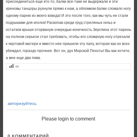
присоединиться еще кто-то, балки все-таки не выдержали и эти
хреновы танцоры рухнули прямо к нам, а обломком балки сломало ногу
одному парню из моего взвода! И это после того, как мы чуть не стали
подушками для иголок! Раскопав среди груд стреляных гильз и
остатков крыши оторваную очередью конечность Зерглина этот парень
на полном серьезе стал требовать, чтобы его сломаную ногу отрезали
к чертовой матери и вместо нее пришили эту лапу, которая как он всех
убеждал, гораздо прочнее. Вот он, дух Морской Пехоты! Вы как хотите,
а мне еще два пива.
46
авторизуйтесь
Please login to comment
0
КОММЕНТАРИЙ