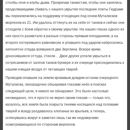
столбы огня и клубы дыма. Прокричав танкистам, чтобы они занялись
продолжающими сбивать с нашего укрытия последние плиты Гидрами
мы переключились на поддержку отходящих под огнем Муталисков
морпехов из Z1. Им удалось оттянуть их на себя от танков и сейчас они
отходили с боем обратно к своему укрытию. На наших глазах одного из
них просто разметало в разные стороны прямым попаданием, а на
второго потерявшего равновесие и упавшего под ударом набросились
непонятно откуда взявшиеся два Зерглина. Вскоре крики,
доносившиеся оттуда, стихли… Двое других успели укрыться в
сотрясаемом от залпов танков бункере и их очереди присоединились к
нашим очищая воздух от летающих тварей.
Проводив опавшие на землю кровавым дождем останки очередного
Муталиска, лихорадочно обшаривая глазами небо в поисках
следующей цели, я никого не обнаружил. Это было настолько
неожиданно, что я просто не верил своим глазам — только что,
казалось, вся земля была покрыта тенями носящихся над головами
тварей и всюду раздавалось хлопанье их крыльев, а теперь,
оглянувшись вокруг я заметил лишь так же недоверчиво
осматривающихся по сторонам морпехов.