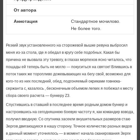
От автора
Аннотация
Стандартное мочилово.
Не более того.
Резкий звук установленного на сторожевой вышке ревуна выбросил
меня из-за стола, где я обедал в кругу себе подобных. Какая бы
причина не вызвала эту тревогу, в глазах морпехов ясно читалось, что
пощады ей теперь быть не могло — покуситься на святое! Влившись в
поток таких же торопливо дожевывающих на бегу свой, возможно для
кого-то из них последний, обед, подгоняемый окриками говнюка-
сержанта с, казалось , бесконечным объемом легких я побежал к месту
сбора своего расчета — бункеру Z3.
Спустившись в ставший в последнее время родным домом бункер и
настроившись на сегодняшнюю боевую частоту я, как командир взвода,
получил вводную: Со спутника засекли внушительных размеров стаю
Зергов двигающуюся в нашу сторону. Точное количество разных видов
в данный момент уточнялось — в момент начала сканирования Зерги