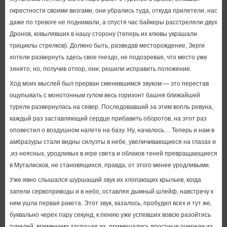
окрестности своими визгами, они убрались туда, откуда прилетели, нас
даже по тревоге не поднимали, а спустя час байкеры расстреляли двух
Дронов, ковылявших в нашу сторону (теперь их клювы украшали
трициклы стрелков). Должно быть, разведав месторождение, Зерги
хотели развернуть здесь свое гнездо, не подозревая, что место уже
зянято, но, получив отпор, они, решили исправить положение.
Ход моих мыслей был прерван сменившимся звуком — это перестав
ощупывать с монотонным гулом весь горизонт башня ближайшей
турели развернулась на север. Последовавший за этим вопль ревуна,
каждый раз заставляющий сердце прибавить оборотов, на этот раз
оповестил о воздушном налете на базу. Ну, началось… Теперь и нам в
амбразуры стали видны силуэты в небе, увеличивающиеся на глазах и
,из неясных, уродливых в игре света и облаков теней превращающиеся
в Муталисков, не становящихся, правда, от этого менее уродливыми.
Уже явно слышался шуршащий звук их хлопающих крыльев, когда
запели сервоприводы и в небо, оставляя дымный шлейф, навстречу к
ним ушла первая ракета. Этот звук, казалось, пробудил всех и тут же,
буквально черех пару секунд, к пению уже успевших вовсю разойтись
турелей, временами заглушая их, примешались яростные очереди из