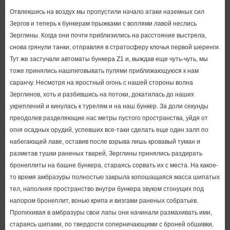
Отвлекшись на воздух мы пропустили начало атаки наземных сил
Зергов и теперь к бункерам прыжками с воплями лавой неслись
Зерглины. Когда они почти приблизились на расстояние выстрела,
снова грянули танки, отправляя в стратосферу клочья первой шеренги.
Тут же застучали автоматы бункера Z1 и, выждав еще чуть-чуть, мы
тоже принялись нашпиговывать пулями приближающуюся к нам
саранчу. Несмотря на яростный огонь с нашей стороны волна
Зерглинов, хоть и разбившись на потоки, докатилась до наших
укреплений и кинулась к турелям и на наш бункер. За доли секунды
преодолев разделяющие нас метры пустого пространства, уйдя от
огня осадных орудий, успевших все-таки сделать еще один залп по
набегающей лаве, оставив после взрыва лишь кровавый туман и
разметав тушки раненых тварей, Зерглины принялись раздирать
бронеплиты на башне бункера, стараясь сорвать их с места. На какое-
то время амбразуры полностью закрыла копошащаяся масса шипатых
тел, наполняя пространство внутри бункера звуком стонущих под
напором бронеплит, вонью крипа и визгами раненых собратьев.
Пропихивая в амбразуры свои лапы они начинали размахивать ими,
стараясь шипами, по твердости соперничающими с броней обшивки,