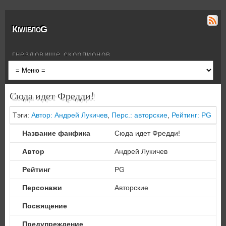
КiwiблоG
гнездовище скорпионов
Сюда идет Фредди!
Тэги:
Автор: Андрей Лукичев
,
Перс.: авторские
,
Рейтинг: PG
Название фанфика
Сюда идет Фредди!
Автор
Андрей Лукичев
Рейтинг
PG
Персонажи
Авторские
Посвящение
Предупреждение