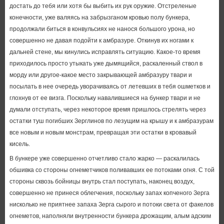
достать до тебя или хотя бы выбить их рук оружие. Отстреленые
конечности, уже валяясь на забрызганом кровью полу бункера,
продолжали биться в конвульсиях не нанося большого урона, но
совершенно не давая подойти к амбразуре. Откинув их ногами к
дальней стене, мы кинулись исправлять ситуацию. Какое-то время
приходилось просто утыкать уже дымящийся, раскаленный ствол в
морду или другое-какое место закрывающей амбразуру твари и
посылать в нее очередь уворачиваясь от летевших в тебя ошметков и
глохнув от ее визга. Поскольку навалившиеся на бункер твари и не
думали отступать, через некоторое время пришлось стрелять через
остатки туш погибших Зерглинов по лезущим на крышу и к амбразурам
все новым и новым монстрам, превращая эти остатки в кровавый
кисель.
В бункере уже совершенно отчетливо стало жарко — раскалилась
обшивка со стороны огнеметчиков поливавших ее потоками огня. С той
стороны сквозь бойницы внутрь стал поступать, наконец воздух,
совершенно не принеся облегчения, поскольку запах копченого Зерга
нисколько не приятнее запаха Зерга сырого и потоки света от факелов
огнеметов, наполняли внутренности бункера дрожащим, алым адским