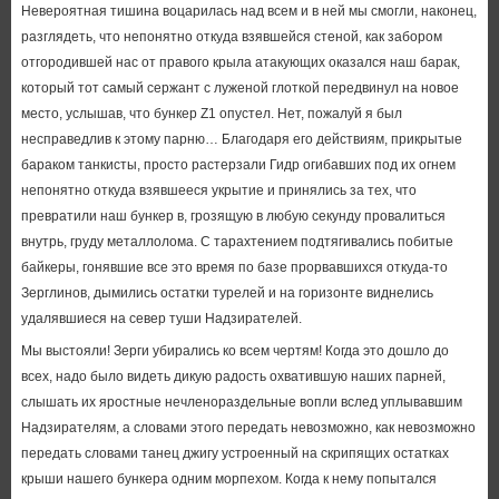
Невероятная тишина воцарилась над всем и в ней мы смогли, наконец,
разглядеть, что непонятно откуда взявшейся стеной, как забором
отгородившей нас от правого крыла атакующих оказался наш барак,
который тот самый сержант с луженой глоткой передвинул на новое
место, услышав, что бункер Z1 опустел. Нет, пожалуй я был
несправедлив к этому парню… Благодаря его действиям, прикрытые
бараком танкисты, просто растерзали Гидр огибавших под их огнем
непонятно откуда взявшееся укрытие и принялись за тех, что
превратили наш бункер в, грозящую в любую секунду провалиться
внутрь, груду металлолома. С тарахтением подтягивались побитые
байкеры, гонявшие все это время по базе прорвавшихся откуда-то
Зерглинов, дымились остатки турелей и на горизонте виднелись
удалявшиеся на север туши Надзирателей.
Мы выстояли! Зерги убирались ко всем чертям! Когда это дошло до
всех, надо было видеть дикую радость охватившую наших парней,
слышать их яростные нечленораздельные вопли вслед уплывавшим
Надзирателям, а словами этого передать невозможно, как невозможно
передать словами танец джигу устроенный на скрипящих остатках
крыши нашего бункера одним морпехом. Когда к нему попытался