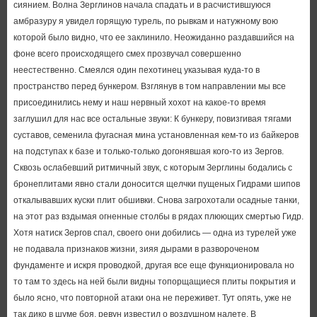
сиянием. Волна Зерглинов начала спадать и в расчистившуюся
амбразуру я увидел горящую турель, по рывкам и натужному вою
которой было видно, что ее заклинило. Неожиданно раздавшийся на
фоне всего происходящего смех прозвучал совершенно
неестественно. Смеялся один пехотинец указывая куда-то в
пространство перед бункером. Взглянув в том направлении мы все
присоединились нему и наш нервный хохот на какое-то время
заглушил для нас все остальные звуки: К бункеру, повизгивая тягами
суставов, семенила фугасная мина установленная кем-то из байкеров
на подступах к базе и только-только догонявшая кого-то из Зергов.
Сквозь ослабевший ритмичный звук, с которым Зерглины бодались с
бронеплитами явно стали доносится щелчки пущеных Гидрами шипов
откалывавших куски плит обшивки. Снова загрохотали осадные танки,
на этот раз вздымая огненные столбы в рядах плюющих смертью Гидр.
Хотя натиск Зергов спал, своего они добились — одна из турелей уже
не подавала признаков жизни, зияя дырами в развороченом
фундаменте и искря проводкой, другая все еще функционировала но
то там то здесь на ней были видны топорщащиеся плиты покрытия и
было ясно, что повторной атаки она не переживет. Тут опять, уже не
так дико в шуме боя, ревун известил о воздушном налете. В