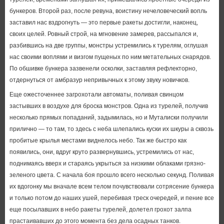
бункеров. Второй раз, после ревуна, воистину нечеловеческий вопль
заставил нас вздрогнуть — это первые ракеты достигли, наконец,
своих целей. Ровный строй, на мгновение замерев, рассыпался и,
разбившись на две группы, монстры устремились к турелям, оглушая
нас своими воплями и визгом пущеных по ним метательных снарядов.
По обшивке бункера зазвенели осколки, заставляя рефлекторно,
отдернуться от амбразур непривычных к этому звуку новичков.
Еще ожесточеннее загрохотали автоматы, поливая свинцом
застывших в воздухе для броска монстров. Одна из турелей, получив
несколько прямых попаданий, задымилась, но и Муталиски получили
прилично — то там, то здесь с неба шлепались куски их шкуры а сквозь
пробитые крылья местами виднелось небо. Так же быстро как
появились, они, вдруг круто развернувшись, устремились от нас,
поднимаясь вверх и стараясь укрыться за низкими облаками грязно-
зеленого цвета. С начала боя прошло всего несколько секунд. Поливая
их вдогонку мы вначале всем телом почувствовали сотрясение бункера
и только потом до наших ушей, перебивая треск очередей, и пение все
еще посылавших в небо ракеты турелей, долетел грохот залпа
прастаивавших до этого момента без дела осадных танков.