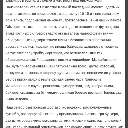
зарылись в землю, а сколько и кого несут под брюхом туши
Надзирателей станет известно в самый последний момент. Ждать их
нам оставалось по всем расчетам еще минут 10-15 и к ним навстречу
помчались, подпрыгивая на кочках , трехколесные байки наших панков.
Обычная тактика — расставить самоходные осколочные фугасы, при
атаке крупных сил Зергов часто оказывалась малоэффективна —
обнаруженные Надзирателями мины с безопасного расстояния
расстреливались Гидрами, но иногда байкерам удавалось отправить
на тот свет пару-тройку Зерглинов, что отмечалось ими как
общенациональный праздник с пивом и мордобоем. Мы наблюдали
как, чуть притормаживая, байк отпускал «на волю» фугас, который,
покрутив из стороны в сторону щупом и помигав сенсорами не унюхав
Зергов прижимался к земле ожидая своего часа. Завершив
минирование и врубив реактивные ускорители, подняв тучи пыли,
байкеры скрылись за бункерами, занимая боевые позиции. Теперь уже
было недолго.
Наш сектор был прикрыт достаточно надежно: распололоженые
буквой V, развернутой в сторону предполагаемой атаки, три бункера,
два из которых укомплектованы автоматчиками и один, расположеный
чуть сзади, командой огнеметчиков, поджаривающих на двух других, как