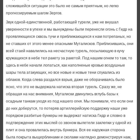
сложившейся ситуации это было не самым приятным, но легко
прогнозируемым шагом Зергов.
Звук одной-единственной, работающей турели, уже не внушал
уверенности в упехе и мы вынуждены были перенесли огонь с Гидр на
проявляющихся сквозь тучи и приближающихся к нам потрепаных, но
не ставших от этого менее опасными Муталисков. Приблизившись, они
всей стаей навалились на несчастную турель, посылающую в кучу
кружащихся в небе тел ракету за ракетой. Под нашим огнем то там, то
здесь в небе начали лопаться, как наполненые кровью воздушные
шары тела атакующих, но все новые и новые тени спукались из
облаков. Когда слева раздался взрыв, даже не оборачиваясь было
ясно, что это не выдержала натиска вторая турель. Сразу же, не
обращая на нас внимания, Муталиски двинулись вглубь базы к
осадным танкам уходя из под нашего огня. Мы понимали, что если они
до них доберутся, то потеряв артиллерийскую поддержку наши уже
порядком разбитые бункеры не выдержат натиска Гидр и словно в
подтверждение этих мыслей со звоном вылетели заклепки у одной из
плит и она провалилась внутрь бункера. Вся ее наружная сторона
была покрыта выщерблинами и сколами наглядно демонстрируя нам,