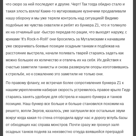
что скоро за ней последуют и другие. Черт! Так тогда обидно стало и
такая злость взяла! Какие-то мутировавшие кузнечики продавливали
нашу оборону и мы уже теряли контроль над ситуацией! Видимо
подобные же чувства охватили и ребят из бункера Z1, что и толкнуло
их на отчаяный шаг -быстро передав по рации, что выходят наружу, с
криками ‘It’s Rock-n-Roll!’ они бросились за Муталисками к начавшим
уже сворачивать боевые позиции осадным танкам и подбежав на
расстояние выстрела, начали поливать тварей стараясь задеть как
можно большее их количество и отвлечь их на себя. Их действия к
счастью заметили танкисты и снова развернули опоры изготовившись
к стрельбе, но к сожалению это заметили не только они.
По правому флангу, не встречая более сопротивления бункера Z1 к
нашим укреплениям набирая скорость устремилось правое крыло Гидр
стараясь занять удобную для обстрела и нашего бункера и танков
позицию. Наш бункер все больше и больше становился похожим на
решето, вопли Зергов, казалось, уже заглушили все остальные звуки
вокруг когда какая-то стена отгородила вдруг нас и дорогу вглубь базы
от обходящих нас справа монстров. Почти сразу же грохнул залп
осадных танков подняв за неизвестно откуда взявшейся преградой