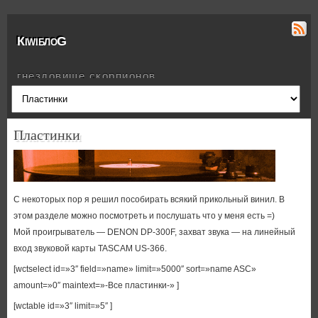
КiwiблоG
гнездовище скорпионов
Пластинки
С некоторых пор я решил пособирать всякий прикольный винил. В
этом разделе можно посмотреть и послушать что у меня есть =)
Мой проигрыватель — DENON DP-300F, захват звука — на линейный
вход звуковой карты TASCAM US-366.
[wctselect id=»3″ field=»name» limit=»5000″ sort=»name ASC»
amount=»0″ maintext=»-Все пластинки-» ]
[wctable id=»3″ limit=»5″ ]