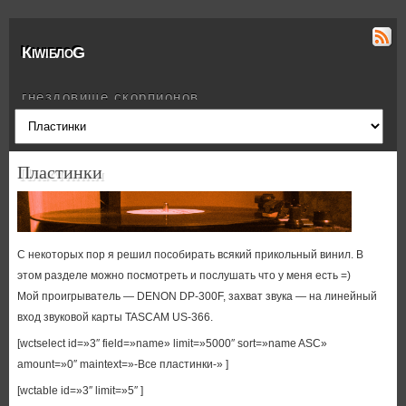
КiwiблоG
гнездовище скорпионов
Пластинки
С некоторых пор я решил пособирать всякий прикольный винил. В
этом разделе можно посмотреть и послушать что у меня есть =)
Мой проигрыватель — DENON DP-300F, захват звука — на линейный
вход звуковой карты TASCAM US-366.
[wctselect id=»3″ field=»name» limit=»5000″ sort=»name ASC»
amount=»0″ maintext=»-Все пластинки-» ]
[wctable id=»3″ limit=»5″ ]