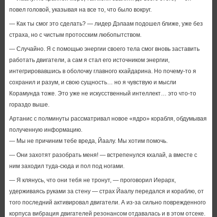
повел головой, указывая на все то, что было вокруг.
— Как ты смог это сделать? — лидер Дэлаам подошел ближе, уже без
страха, но с чистым протосским любопытством.
— Случайно. Я с помощью энергии своего тела смог вновь заставить
работать двигатели, а сам я стал его источником энергии,
интегрировавшись в оболочку главного кхайдарина. Но почему-то я
сохранил и разум, и свою сущность… но я чувствую и мысли
Корамунда тоже. Это уже не искусственный интеллект… это что-то
гораздо выше.
Артанис с полминуты рассматривал новое «ядро» корабля, обдумывая
полученную информацию.
— Мы не причиним тебе вреда, Йаалу. Мы хотим помочь.
— Они захотят разобрать меня! — встрепенулся кхалай, а вместе с
ним заходил туда-сюда и пол под ногами.
— Я клянусь, что они тебя не тронут, — проговорил Иерарх,
удерживаясь руками за стену — страх Йаалу передался и кораблю, от
того последний активировал двигатели. А из-за сильно поврежденного
корпуса вибрация двигателей резонансом отдавалась и в этом отсеке.