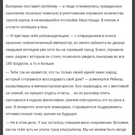
Валериан поставил проблему — и люди откликнулись; гражданское
население посильно помогало в уничтожении огромного количества
трупов зергов, в начинавшейся отстройке Августграда. В поиске и
отсчете погибших в бою.
— Я чувствую себя рабовладельцем, — с отвращением в голосе
произнес новоиспеченный император, из своего кабинета во дворце
окидывая взглядом уже хотя бы не горевший город. Благо, огромное
окно, рядом с которым он стоял, позволяло увидеть панораму во все
180 градусов, а то и больше.
— Тебе так не нравится, что ты только своей идеей зажег народ,
который отправился воссоздавать свой дом? — усмехнулся Рейнор,
развалившись в императорском кресле. Без скафандра, но с винтовкой
за спиной, он пришел отдать отчеты… но их разговор опять
скатывался в нудную философию; причем повторялось это из раза в
раз. И конкретно угнетало командира, старавшегося поддерживать
оптимистичную точку зрения на будущее.
— Не в этом дело. У нас осталось слишком мало снаряжения. Вспомни,
как на тебя чуть не упала туша ультралиска. Мы не можем быть везде