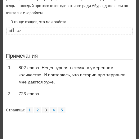
вещь — каждый протосс готов сделать все ради Айура, даже если он
гештальт с кораблем.
— В конце концов, это моя работа…
242
Примечания
Примечания
↑
1
802 слова. Нецензурная лексика в умеренном
количестве. И повторюсь, что истории про терранов
мне даются хуже.
↑
2
723 слова.
Страницы:
1
2
3
4
5