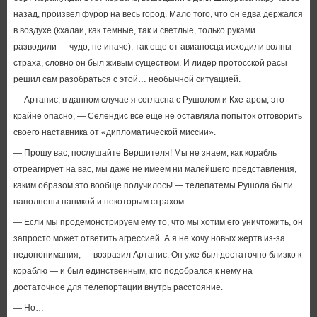
назад, произвел фурор на весь город. Мало того, что он едва держался
в воздухе (кхалаи, как темные, так и светлые, только руками
разводили — чудо, не иначе), так еще от авианосца исходили волны
страха, словно он был живым существом. И лидер протосской расы
решил сам разобраться с этой… необычной ситуацией.
— Артанис, в данном случае я согласна с Рушолом и Кхе-аром, это
крайне опасно, — Селендис все еще не оставляла попыток отговорить
своего наставника от «дипломатической миссии».
— Прошу вас, послушайте Вершителя! Мы не знаем, как корабль
отреагирует на вас, мы даже не имеем ни малейшего представления,
каким образом это вообще получилось! — телепатемы Рушола были
наполнены паникой и некоторым страхом.
— Если мы продемонстрируем ему то, что мы хотим его уничтожить, он
запросто может ответить агрессией. А я не хочу новых жертв из-за
недопонимания, — возразил Артанис. Он уже был достаточно близко к
кораблю — и был единственным, кто подобрался к нему на
достаточное для телепортации внутрь расстояние.
— Но…