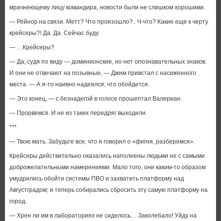
мрачнеющему лицу командира, новости были не слишком хорошими.
— Рейнор на связи. Метт? Что произошло?.. Ч-что? Какие еще к черту
крейсеры?! Да. Да. Сейчас буду.
— …Крейсеры?
— Да, судя по виду — доминионские, но нет опознавательных знаков.
И они не отвечают на позывные, — Джим привстал с насиженного
места. — А я-то наивно надеялся, что обойдется.
— Это конец, — с безнадегой в голосе прошептал Валериан.
— Прорвемся. И не из таких передряг выходили.
***
— Твою мать. Забудьте все, что я говорил о «фигня, разберемся».
Крейсеры действительно оказались наполнены людьми не с самыми
доброжелательными намерениями. Мало того, они каким-то образом
умудрились обойти системы ПВО и захватить платформу над
Августградом; и теперь собирались сбросить эту самую платформу на
город.
— Хрен ли им в лабораториях не сиделось… Заколебало! Уйду на