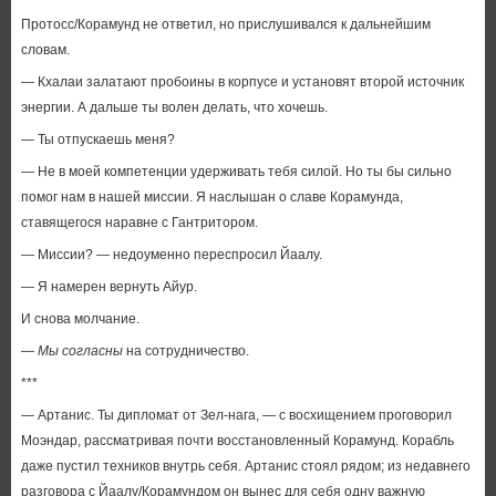
Протосс/Корамунд не ответил, но прислушивался к дальнейшим
словам.
— Кхалаи залатают пробоины в корпусе и установят второй источник
энергии. А дальше ты волен делать, что хочешь.
— Ты отпускаешь меня?
— Не в моей компетенции удерживать тебя силой. Но ты бы сильно
помог нам в нашей миссии. Я наслышан о славе Корамунда,
ставящегося наравне с Гантритором.
— Миссии? — недоуменно переспросил Йаалу.
— Я намерен вернуть Айур.
И снова молчание.
—
Мы согласны
на сотрудничество.
***
— Артанис. Ты дипломат от Зел-нага, — с восхищением проговорил
Моэндар, рассматривая почти восстановленный Корамунд. Корабль
даже пустил техников внутрь себя. Артанис стоял рядом; из недавнего
разговора с Йаалу/Корамундом он вынес для себя одну важную