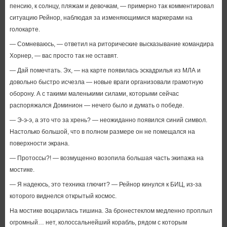
пенсию, к солнцу, пляжам и девочкам, — примерно так комментировал
ситуацию Рейнор, наблюдая за изменяющимися маркерами на
голокарте.
— Сомневаюсь, — ответил на риторические высказывание командира
Хорнер, — вас просто так не оставят.
— Дай помечтать. Эх, — на карте появилась эскадрилья из МЛА и
довольно быстро исчезла — новые враги организовали грамотную
оборону. А с такими маленькими силами, которыми сейчас
распоряжался Доминион — нечего было и думать о победе.
— Э-э-э, а это что за хрень? — неожиданно появился синий символ.
Настолько большой, что в полном размере он не помещался на
поверхности экрана.
— Протоссы?! — возмущенно возопила большая часть экипажа на
мостике.
— Я надеюсь, это техника глючит? — Рейнор кинулся к БИЦ, из-за
которого виднелся открытый космос.
На мостике воцарилась тишина. За бронестеклом медленно проплыл
огромный… нет, колоссальнейший корабль, рядом с которым