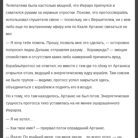
Телепатема была настолько мощной, что Иерарх пригнулся и
схватился руками за нервные отростки. Похоже, что протосс/корабль
использовал глушители связи — поскольку, ни с Вершителем, ни с кем-
либо еще по внутреннему эфиру или по Кхале Артанис связаться не
мог.
— Я хочу тебе помочь. Прошу, позволь мне это сделать, — осторожно
попросил лидер Дэлаам, отправляя разуму… Корамунда? — эмоции
спокойствия и отсутствия каких-либо намерений причинить вред.
Корабль/протосс не ответил; но вместе с тем где-то сбоку от Артаниса
открылся отсек, ведущий к энергетическому ядру корабля. Там совсем
не было трупов — видимо, протосс успел закрыться здесь,
объединиться с кораблем и поднять его в воздух.
Но к тому, что там находилось, Артанис не был готов. Энергетическая
сущность протосса тихо уставилась на не менее ошарашенного
Иерарха.
— Я не хотел…
— Как твое имя? — прервал поток оправданий Артанис.
— Йаалу. По крайней мере, так меня звали… до всего этого, — он