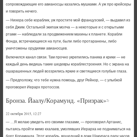
сопровождающие его авианосцы казались мушками. А уж про крейсеры
и говорить нечего.
— Нихера себе кораблик, уж простите мой французский, — выдавил из
себя Джим. Остальной экипаж молча — а некоторые и с открытыми
ртами — наблюдали за продвижением махины к планете. Корабли
Фонда, встречающиеся на пути, были либо протаранены, либо
уничтожены орудиями авианосцев.
Включился канал связи. Там прочно укрепились паника и крики — не
каждый день видишь такие шедевры кораблестроения. Но с экрана на
ошарашенных людей воззрились яркие и светящиеся голубые глаза.
— Предположу, что тебе нужна помощь, друг Рейнор, — с улыбкой
проговорил Иерарх протоссов.
Бронза. Йаалу/Корамунд. «Призрак»
2)
22 октября 2015, 12:27
— …Я желаю увидеть его своими глазами, — проговорил Артанис,
пытаясь пройти мимо кхалаев, умолявших Иерарха не подниматься на
борт Корамунда. Этот корабль, вошедший в доки Шакураса пару часов