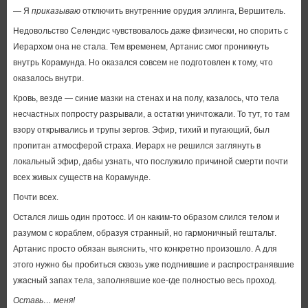
— Я
приказываю
отключить внутренние орудия эллинга, Вершитель.
Недовольство Селендис чувствовалось даже физически, но спорить с
Иерархом она не стала. Тем временем, Артанис смог проникнуть
внутрь Корамунда. Но оказался совсем не подготовлен к тому, что
оказалось внутри.
Кровь, везде — синие мазки на стенах и на полу, казалось, что тела
несчастных попросту разрывали, а остатки уничтожали. То тут, то там
взору открывались и трупы зергов. Эфир, тихий и пугающий, был
пропитан атмосферой страха. Иерарх не решился заглянуть в
локальный эфир, дабы узнать, что послужило причиной смерти почти
всех живых существ на Корамунде.
Почти всех.
Остался лишь один протосс. И он каким-то образом слился телом и
разумом с кораблем, образуя странный, но гармоничный гештальт.
Артанис просто обязан выяснить, что конкретно произошло. А для
этого нужно бы пробиться сквозь уже подгнившие и распространявшие
ужасный запах тела, заполнявшие кое-где полностью весь проход.
Оставь… меня!