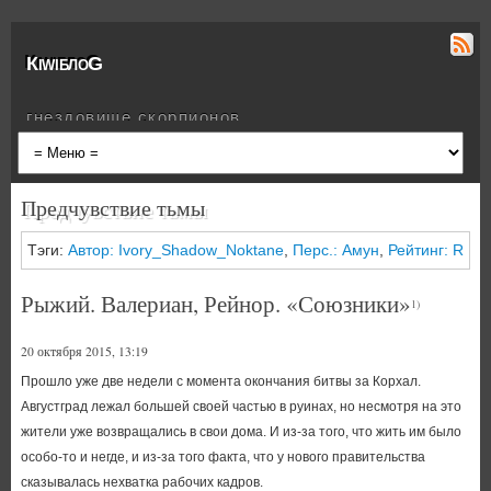
КiwiблоG
гнездовище скорпионов
Предчувствие тьмы
Тэги:
Автор: Ivory_Shadow_Noktane
,
Перс.: Амун
,
Рейтинг: R
Рыжий. Валериан, Рейнор. «Союзники»
1)
20 октября 2015, 13:19
Прошло уже две недели с момента окончания битвы за Корхал.
Августград лежал большей своей частью в руинах, но несмотря на это
жители уже возвращались в свои дома. И из-за того, что жить им было
особо-то и негде, и из-за того факта, что у нового правительства
сказывалась нехватка рабочих кадров.