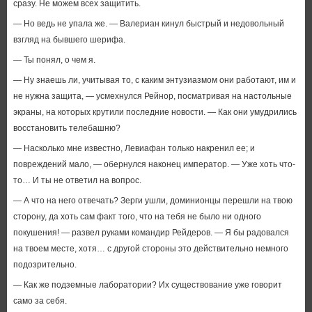
сразу. Не можем всех защитить.
— Но ведь не упала же. — Валериан кинул быстрый и недовольный
взгляд на бывшего шерифа.
— Ты понял, о чем я.
— Ну знаешь ли, учитывая то, с каким энтузиазмом они работают, им и
не нужна защита, — усмехнулся Рейнор, посматривая на настольные
экраны, на которых крутили последние новости. — Как они умудрились
восстановить телебашню?
— Насколько мне известно, Левиафан только накренил ее; и
повреждений мало, — обернулся наконец император. — Уже хоть что-
то… И ты не ответил на вопрос.
— А что на него отвечать? Зерги ушли, доминионцы перешли на твою
сторону, да хоть сам факт того, что на тебя не было ни одного
покушения! — развел руками командир Рейдеров. — Я бы радовался
на твоем месте, хотя… с другой стороны это действительно немного
подозрительно.
— Как же подземные лаборатории? Их существование уже говорит
само за себя.