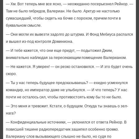
— Хм. Вот теперь мне все ясно, — неожиданно посерьезнел Рейнор. —
Там не было гибридов, Валериан. Не было. Арктур не настолько
сумасшедший, чтобы сидеть на бочке с порохом, причем почти в
буквальном смысле.
— Они могли их вывезти задолго до штурма. И Фонд Мебиуса распался
и вышел из-под контроля Доминиона.
— И тебе кажется, что они еще придут, — подытожил Джим,
внимательно наблюдая за пересекающим помещение Валерианом.
— Не кажется. Я уверен! — он резко остановился. — И это будет очень
скоро.
— Ты у нас теперь будущее предсказываешь? — ехидно усмехнулся
командир, но император даже не улыбнулся. — И что теперь? У нас
почти не осталось сил, чтобы противостоять кому бы то ни было.
— Это меня и тревожит. Кстати, о будущем. Откуда ты знаешь о зел-
нага?
— Конфиденциальные источники, — уклонился от ответа Рейнор. В
повисшей тишине радиопередатчик зашипел особенно громко.
Валериану слов вызывающего слышно не было, но судя по