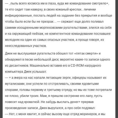
— ..пыль всего космоса им в глаза, куда же командование смотрело+,
те кто сидит там наверху, в своих кожаный креслах.. личинки
инфицированные, послать людей на задание без прикрытия и вообще
чтобы было если бы не призрак… — сержант еще долго поливал
самими изощренными морпеховскими ругательствами, злился на себя
и на окружающий пейзаж, не компетентное командование пославшее
молодняк на один из самых опасных участков, а проще говоря, из
неисследованных участков.
Джек не выслушивая ругательств обошел тот «пятак смерти» и
обнаружил в песке небольшой диск; вероятно какие-то записи одного
из десантников. Машинально вставив его в CD-ROM нагрудного
компьютера Джек услышал:
— + а вчера на нас напали летающие зерги, офицеры называют их
муталисками, они успели по отстреливать, своими ядовитыми
спорами, головы первому и третьему отряду, но мы их тоже потрепали
не плохо, убили троих. Мам, я пришлю сестренке его лапу, пусть
повесит над кроваткой. Не забудь выслать денег+ прервав
произведение записи, Джек выругался, а про себя подумал:
— Нет, с меня хватит, я сейчас вызову еще отряд моринеров, и мы