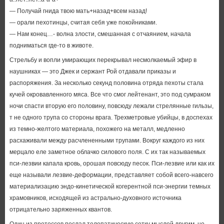
— Получай гнида твою мать+назад+всем назад!
— орали пехотинцы, считая себя уже покойниками.
— Нам конец…- волна злости, смешанная с отчаянием, начала
подниматься где-то в животе.
Стрельбу и вопли умирающих перекрывал несмолкаемый эфир в
наушниках — это Джек и сержант Рой отдавали приказы и
распоряжения. За несколько секунд половина отряда пехоты стала
кучей окровавленного мяса. Все что смог лейтенант, это под сумраком
ночи спасти вторую его половину, повсюду лежали стрелянные гильзы,
т не одного трупа со стороны врага. Трехметровые убийцы, в доспехах
из темно-желтого материала, похожего на металл, медленно
расхаживали между расчлененными трупами. Вокруг каждого из них
мерцало еле заметное облачко силового поля. С их так называемых
пси-лезвии капала кровь, орошая повсюду песок. Пси-лезвие или как их
еще называли лезвие-деформации, представляет собой всего-навсего
материализацию эндо-кинетической когерентной пси-энергии темных
храмовников, исходящей из астрально-духовного источника
отрицательно заряженных квантов.