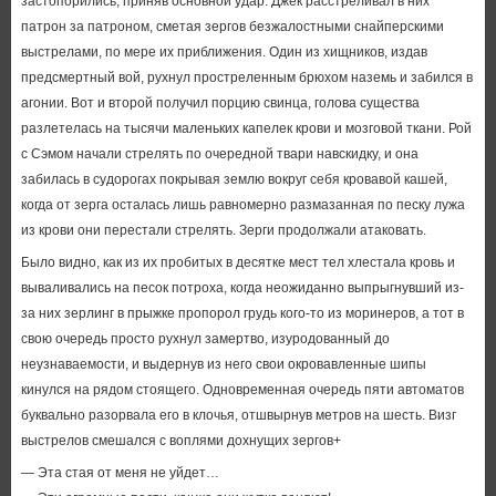
застопорились, приняв основной удар. Джек расстреливал в них
патрон за патроном, сметая зергов безжалостными снайперскими
выстрелами, по мере их приближения. Один из хищников, издав
предсмертный вой, рухнул простреленным брюхом наземь и забился в
агонии. Вот и второй получил порцию свинца, голова существа
разлетелась на тысячи маленьких капелек крови и мозговой ткани. Рой
с Сэмом начали стрелять по очередной твари навскидку, и она
забилась в судорогах покрывая землю вокруг себя кровавой кашей,
когда от зерга осталась лишь равномерно размазанная по песку лужа
из крови они перестали стрелять. Зерги продолжали атаковать.
Было видно, как из их пробитых в десятке мест тел хлестала кровь и
вываливались на песок потроха, когда неожиданно выпрыгнувший из-
за них зерлинг в прыжке пропорол грудь кого-то из моринеров, а тот в
свою очередь просто рухнул замертво, изуродованный до
неузнаваемости, и выдернув из него свои окровавленные шипы
кинулся на рядом стоящего. Одновременная очередь пяти автоматов
буквально разорвала его в клочья, отшвырнув метров на шесть. Визг
выстрелов смешался с воплями дохнущих зергов+
— Эта стая от меня не уйдет…