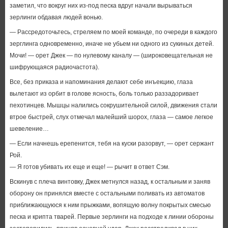
заметил, что вокруг них из-под песка вдруг начали вырываться
зерлинги обдавая людей вонью.
— Рассредоточьтесь, стреляем по моей команде, по очереди в каждого
зерглинга одновременно, иначе не убьем ни одного из сукиных детей.
Мочи! — орет Джек — по нулевому каналу — (широковещательная не
шифрующаяся радиочастота).
Все, без приказа и напоминания делают себе инъекцию, глаза
вылетают из орбит в голове ясность, боль только раззадоривает
пехотинцев. Мышцы налились сокрушительной силой, движения стали
втрое быстрей, слух отмечал малейший шорох, глаза — самое легкое
шевеление…
— Если начнешь ерепенится, тебя на куски разорвут, — орет сержант
Рой.
— Я готов убивать их еще и еще! — рычит в ответ Сэм.
Вскинув с плеча винтовку, Джек метнулся назад, к остальным и заняв
оборону он принялся вместе с остальными поливать из автоматов
приближающуюся к ним прыжками, вопящую волну покрытых смесью
песка и крипта тварей. Первые зерлинги на подходе к линии обороны