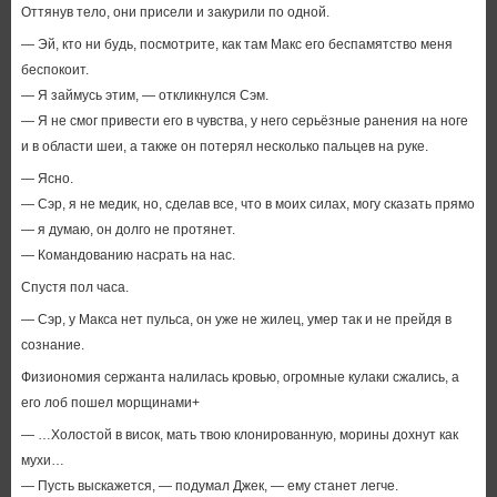
Оттянув тело, они присели и закурили по одной.
— Эй, кто ни будь, посмотрите, как там Макс его беспамятство меня
беспокоит.
— Я займусь этим, — откликнулся Сэм.
— Я не смог привести его в чувства, у него серьёзные ранения на ноге
и в области шеи, а также он потерял несколько пальцев на руке.
— Ясно.
— Сэр, я не медик, но, сделав все, что в моих силах, могу сказать прямо
— я думаю, он долго не протянет.
— Командованию насрать на нас.
Спустя пол часа.
— Сэр, у Макса нет пульса, он уже не жилец, умер так и не прейдя в
сознание.
Физиономия сержанта налилась кровью, огромные кулаки сжались, а
его лоб пошел морщинами+
— …Холостой в висок, мать твою клонированную, морины дохнут как
мухи…
— Пусть выскажется, — подумал Джек, — ему станет легче.