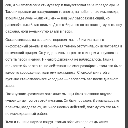
сон, и он вколол себе стимулятор и почувствовал себя гораздо лучше.
Так они прошли до наступления темноты; на небе появились звезды,
взошли две луны «близняшки» — вид был завораживающий, но
расслабляться было нельзя. Джек взбирался по осыпающемуся склону
бархана, ноги ежеминутно вязли в пески.
Остановившись на вершине, перевел глазной имплантант в
инфокрасный режим, и чернильная темень отступила, он всмотрелся в
оптический прицел. Он увидел лишь нагретые солнцем и не успевшие
остыть песок и камни. Никакого движения не наблюдалось. Там на
горизонте было что-то, но лейтенант не смог разобрать, толи это было
какое-то сооружение, толи ему показалось. С каждой минутой в
пустыне становилось все холоднее — песок остывал после дневного
жара.
Потянувшись разминая затекшие мышцы Джек внезапно ощутил
чудовищную пустоту этой пустыни. Он был поражен. В этом квадрате
планеты, квадрате Z9, не было боевых действий, потому что это был
не исследованный район.
Тьма и тишина царила вокруг- только облачко пара от дыхания