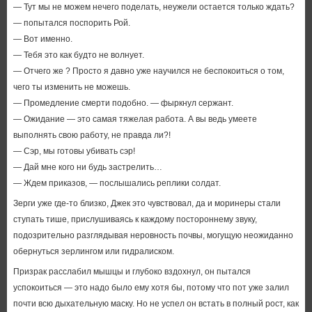
— Тут мы не можем нечего поделать, неужели остается только ждать?
— попытался поспорить Рой.
— Вот именно.
— Тебя это как будто не волнует.
— Отчего же ? Просто я давно уже научился не беспокоиться о том,
чего ты изменить не можешь.
— Промедление смерти подобно. — фыркнул сержант.
— Ожидание — это самая тяжелая работа. А вы ведь умеете
выполнять свою работу, не правда ли?!
— Сэр, мы готовы убивать сэр!
— Дай мне кого ни будь застрелить…
— Ждем приказов, — послышались реплики солдат.
Зерги уже где-то близко, Джек это чувствовал, да и моринеры стали
ступать тише, прислушиваясь к каждому постороннему звуку,
подозрительно разглядывая неровность почвы, могущую неожиданно
обернуться зерлингом или гидралиском.
Призрак расслабил мышцы и глубоко вздохнул, он пытался
успокоиться — это надо было ему хотя бы, потому что пот уже залил
почти всю дыхательную маску. Но не успел он встать в полный рост, как