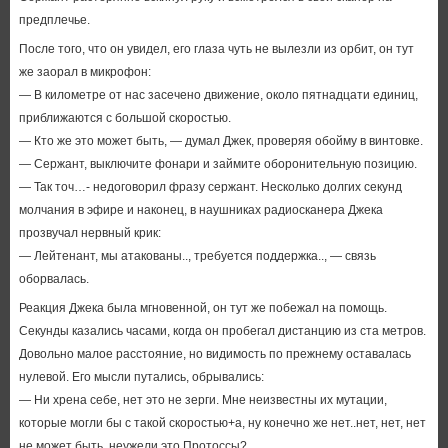
предплечье.
После того, что он увидел, его глаза чуть не вылезли из орбит, он тут
же заорал в микрофон:
— В километре от нас засечено движение, около пятнадцати единиц,
приближаются с большой скоростью.
— Кто же это может быть, — думал Джек, проверяя обойму в винтовке.
— Сержант, выключите фонари и займите оборонительную позицию.
— Так точ…- недоговорил фразу сержант. Несколько долгих секунд
молчания в эфире и наконец, в наушниках радиосканера Джека
прозвучал нервный крик:
— Лейтенант, мы атакованы.., требуется поддержка.., — связь
оборвалась.
Реакция Джека была мгновенной, он тут же побежал на помощь.
Секунды казались часами, когда он пробегал дистанцию из ста метров.
Довольно малое расстояние, но видимость по прежнему оставалась
нулевой. Его мысли путались, обрывались:
— Ни хрена себе, нет это не зерги. Мне неизвестны их мутации,
которые могли бы с такой скоростью+а, ну конечно же нет..нет, нет, нет
не может быть, неужели это Протоссы?