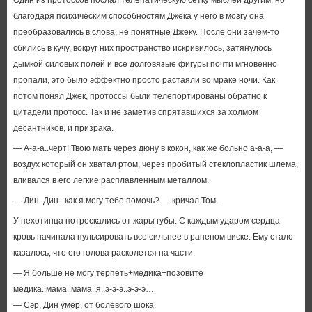
Один из протоссов послал телепатическую сетку мыслей другим, но
благодаря психическим способностям Джека у него в мозгу она
преобразовались в слова, не понятные Джеку. После они зачем-то
сбились в кучу, вокруг них пространство искривилось, затянулось
дымкой силовых полей и все долговязые фигуры почти мгновенно
пропали, это было эффектно просто растаяли во мраке ночи. Как
потом понял Джек, протоссы были телепортированы обратно к
цитадели протосс. Так и не заметив спрятавшихся за холмом
десантников, и призрака.
— А-а-а..черт! Твою мать через дюну в кокон, как же больно а-а-а, —
воздух который он хватал ртом, через пробитый стеклопластик шлема,
вливался в его легкие расплавленным металлом.
— Дин..Дин.. как я могу тебе помочь? — кричал Том.
У пехотинца потрескались от жары губы. С каждым ударом сердца
кровь начинала пульсировать все сильнее в раненом виске. Ему стало
казалось, что его голова расколется на части.
— Я больше не могу терпеть+медика+позовите
медика..мама..мама..я..э-э-э..э-э-э…
— Сэр, Дин умер, от болевого шока.