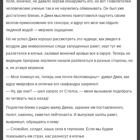
поле, конечно, не давало зергам обнаружить его, но вот Повелителей
человеческие ученые так и не научились обманывать. Он был уже
достаточно близко, и Джек мысленно приготовился ощутить своим
мозгом прикосновение его сенсора, и вдруг его мозг как обдало
ледяной водой — мерзкое ощущение.
Но не успел Джек хорошо рассмотреть это чудище, как увидел в
воздухе два инверсионных следа запущенных ракет, зерг тут же
разлетелся в клочья, заливая вонючей кровью все в округе. Теперь не
видящие призрака зерлинги начали разбегаться в разные стороны, но
и, не атакуя моринов.
— Мозг покинул их, теперь они почти беспомощны+- думал Джек, как
вдруг микрофон в оплечье его скафандра захрипел:
— Ну, где они? — шел запрос от Стелса, — меня вызывали подобрать
их четверть часа назад!
Подлетев ближе к радио маяку Джека, заранее им поставленного,
пилот, наконец, заметил лейтенанта. И выпуская залпы ракет,
выкрикнул, обращаясь к нему:
— Спокойно, солдат, наша сила в терпении. Если мы будем
показывать им страх, нас разнесут в клочья.