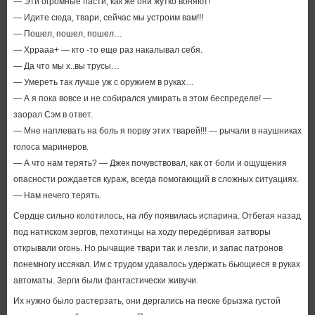
— Эти огромные пасти, как же они жутко воняют!
— Идите сюда, твари, сейчас мы устроим вам!!!
— Пошел, пошел, пошел…
— Хррааа+ — кто -то еще раз накалывал себя.
— Да что мы х..вы трусы…
— Умереть так лучше уж с оружием в руках…
— А я пока вовсе и не собирался умирать в этом беспределе! —
заорал Сэм в ответ.
— Мне наплевать на боль я порву этих тварей!!! — рычали в наушниках
голоса маринеров.
— А что нам терять? — Джек почувствовал, как от боли и ощущения
опасности рождается кураж, всегда помогающий в сложных ситуациях.
— Нам нечего терять.
Сердце сильно колотилось, на лбу появилась испарина. Отбегая назад
под натиском зергов, пехотинцы на ходу передёргивая затворы
открывали огонь. Но рычащие твари так и лезли, и запас патронов
понемногу иссякал. Им с трудом удавалось удержать бьющиеся в руках
автоматы. Зерги были фантастически живучи.
Их нужно было растерзать, они дергались на песке брызжа густой