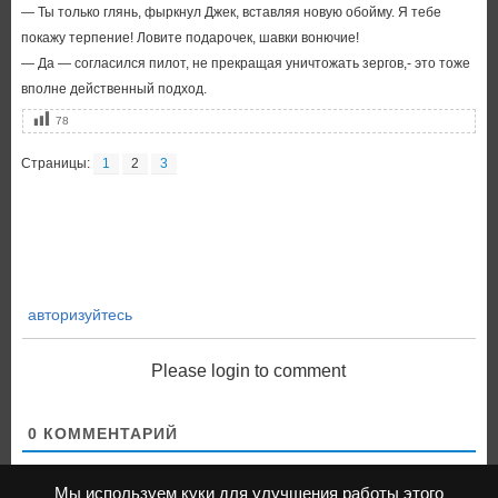
— Ты только глянь, фыркнул Джек, вставляя новую обойму. Я тебе
покажу терпение! Ловите подарочек, шавки вонючие!
— Да — согласился пилот, не прекращая уничтожать зергов,- это тоже
вполне действенный подход.
78
Страницы:
1
2
3
авторизуйтесь
Please login to comment
0
КОММЕНТАРИЙ
Мы используем куки для улучшения работы этого