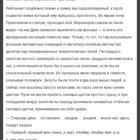
Лейтенант подбежал ближе и замер как парализованный, к горлу
подкатил комок который ему пришлось проглотить. Во мраке ночи.
Практически в слепую, проходил бой. Моринеров совсем не было
видно так как Джек приказал выключить им фонари — и опять его
врожденная интуиция помогла ему+ Только, то тут, то там вспыхивали
вспышки автоматных очередей и светились голубым светом три
десятка пар перекрещенных энергетических лучей. Пятнадцать
зилотов протосс набежали со скоростью около тридцати километров в
час, у пехотинцев не было бы и шанса на спасение, если бы не
спасительный покров ночи. Их лазерные мечи сверкали в темноте,
описывая полукруги. Зилоты были почти в два раза выше людей, а
сейчас они казались просто гигантами, их глаза сияли ярко-синим
цветом. Пули не могли пробить силовых щитов протосс сразу, и при
попадании вокруг зилотов на секунду возникали синеватые отблески
силовых щитов, принимавших на себя удары.
— Спереди двое… осторожно… уходим … уходим… иначе нас здесь
порвут нахрен.
— Прикрой, прикрой мне спину, а черт..обойму, обойму мне..а-а-
а..нет..нет..а-а-а+