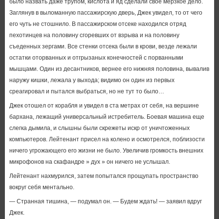
было назвать даже трупом, кислота и яд сделали свое мерзкое дело.
Заглянув в выломанную пассажирскую дверь, Джек увидел, то от чего
его чуть не стошнило. В пассажирском отсеке находился отряд
пехотинцев на половину сгоревших от взрыва и на половину
съеденных зергами. Все стенки отсека были в крови, везде лежали
остатки оторванных и отгрызаных конечностей с порванными
мышцами. Один из десантников, вернее его нижняя половина, вывалив
наружу кишки, лежала у выхода; видимо он один из первых
среагировал и пытался выбраться, но не тут то было…
Джек отошел от корабля и увидел в ста метрах от себя, на вершине
бархана, лежащий универсальный истребитель. Боевая машина еще
слегка дымила, и слышны были скрежеты искр от уничтоженных
компьютеров. Лейтенант присел на колено и осмотрелся, поблизости
ничего угрожающего его жизни не было. Увеличив громкость внешних
микрофонов на скафандре » дух » он ничего не услышал.
Лейтенант нахмурился, затем попытался прощупать пространство
вокруг себя ментально.
— Странная тишина, — подумал он. — Будем ждать! — заявил вдруг
Джек.