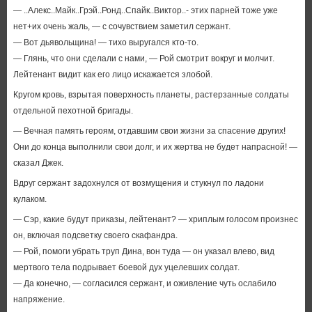
— ..Алекс..Майк..Грэй..Ронд..Спайк..Виктор..- этих парней тоже уже
нет+их очень жаль, — с сочувствием заметил сержант.
— Вот дьявольщина! — тихо выругался кто-то.
— Глянь, что они сделали с нами, — Рой смотрит вокруг и молчит.
Лейтенант видит как его лицо искажается злобой.
Кругом кровь, взрытая поверхность планеты, растерзанные солдаты
отдельной пехотной бригады.
— Вечная память героям, отдавшим свои жизни за спасение других!
Они до конца выполнили свои долг, и их жертва не будет напрасной! —
сказал Джек.
Вдруг сержант задохнулся от возмущения и стукнул по ладони
кулаком.
— Сэр, какие будут приказы, лейтенант? — хриплым голосом произнес
он, включая подсветку своего скафандра.
— Рой, помоги убрать труп Дина, вон туда — он указал влево, вид
мертвого тела подрывает боевой дух уцелевших солдат.
— Да конечно, — согласился сержант, и оживление чуть ослабило
напряжение.