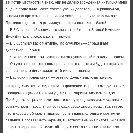
зачистим местность; я знаю, они не далеко врожденная интуиция меня
еще не подводила+ даже стажер уже бы долетел, — нервничал он,
вспоминая про установленный им маяк, наверно что-то случилось.
Прождав еще пятнадцать минут он снова связался с базой:
— В.З.С. северный корпус — вызывает лейтенант Земной Империи
Джек Вин, код- с.к.о.р.п.и.о.н. — прием.
— В.З.С. слышу вас отчетливо, что случилось — спрашивает
диспетчер, — прием.
— Я хотел бы повторить запрос на эвакуационный корабль, — прием.
— Он уже вылетел, но с ним прервалась связь, к вам будет отправлен
резервный корабль, ожидайте 15 минут, — прием.
— Вас понял, конец связи, — ответил Джек и выключил рацию.
Он продолжил путь в обратном направлении. Израненные, уставшие, с
горящими от ужаса глазами уцелевшие марины плелись следом.
Пройдя около трех километров его взору представилась » картина «:
семи метровый десантный бот лежал вверх дном в песке. Задняя его
часть хорошо обгорела, видимо после взрыва, случившегося после
падения. Носовая часть корабля, в частности кабина пилота была вся
покрыта коррозийной кислотой. То, что осталось от пилота нельзя