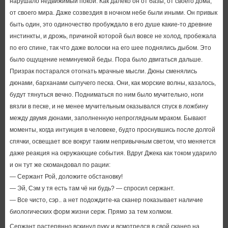
нарушало недвижимый покой. Как далеко он от базы, от своего дома,
от своего мира. Даже созвездия в ночном небе были иными. Он привык
быть один, это одиночество пробуждало в его душе какие-то древние
инстинкты, и дрожь, причиной которой был вовсе не холод, пробежала
по его спине, так что даже волоски на его шее поднялись дыбом. Это
было ощущение неминуемой беды. Пора было двигаться дальше.
Призрак постарался отогнать мрачные мысли. Дюны сменялись
дюнами, барханами сыпучего песка. Они, как морские волны, казалось,
будут тянуться вечно. Подниматься по ним было мучительно, ноги
вязли в песке, и не менее мучительным оказывался спуск в ложбину
между двумя дюнами, заполненную непроглядным мраком. Бывают
моменты, когда интуиция в человеке, будто проснувшись после долгой
спячки, освещает все вокруг таким непривычным светом, что меняется
даже реакция на окружающие события. Вдруг Джека как током ударило
и он тут же скомандовал по рации:
— Сержант Рой, доложите обстановку!
— Эй, Сэм у тя есть там чё ни будь? — спросил сержант.
— Все чисто, сэр.. а нет подождите-ка сканер показывает наличие
биологических форм жизни серж. Прямо за тем холмом.
Сержант растерянно вскинул руку и всмотрелся в свой сканер на