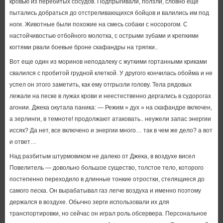
кровью из перебитых сосудов. Подпрыгивали, ползли, словно еще
пытались добраться до отстреливающихся бойцов и валились им под
ноги. Животные были похожие на смесь собаки с носорогом. С
настойчивостью отбойного молотка, с острыми зубами и крепкими
когтями рвали боевые броне скафандры на тряпки..
Вот еще один из моринов неподалеку с жуткими гортанными криками
свалился с пробитой грудной клеткой. У другого кончилась обойма и не
успел он этого заметить, как ему отгрызли голову. Тела рядовых
лежали на песке в лужах крови и неестественно дергались в судорогах
агонии. Джека окутала паника: — Режим » дух » на скафандре включен,
а зерлинги, в темноте! продолжают атаковать.. неужели запас энергии
иссяк? Да нет, все включено и энергии много… так в чем же дело? а вот
и ответ…
Над разбитым штурмовиком не далеко от Джека, в воздухе висел
Повелитель — довольно большое существо, толстое тело, которого
постепенно переходило в длинные тонкие отростки, стелящиеся до
самого песка. Он вырабатывал газ легче воздуха и именно поэтому
держался в воздухе. Обычно зерги использовали их для
транспортировки, но сейчас он играл роль обсервера. Персональное