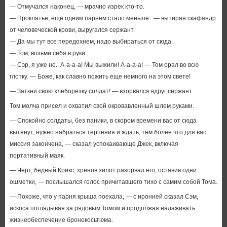
— Отмучался наконец, — мрачно изрек кто-то.
— Проклятье, еще одним парнем стало меньше.. — вытирая скафандр
от человеческой крови, выругался сержант.
— Да мы тут все передохнем, надо выбираться от сюда.
— Том, возьми себя в руки…
— Сэр, я уже не.. А-а-а-а! Мы выжили! А-а-а-а! — Том орал во всю
глотку. — Боже, как славно пожить еще немного на этом свете!
— Заткни свою хлеборезку солдат! — взорвался вдруг сержант.
Том молча присел и охватил свой окровавленный шлем руками.
— Спокойно солдаты, без паники, в скором времени вас от сюда
вытянут, нужно набраться терпения и ждать, тем более что для вас
миссия закончена, — сказал успокаивающе Джек, включая
портативный маяк.
— Черт, бедный Крикс, хренов зилот разорвал его, оставив одни
ошметки, — послышался голос причитавшего тихо с самим собой Тома.
— Похоже, что у парня крыша поехала, — с иронией сказал Сэм,
искоса поглядывая за рядовым Томом и продолжая налаживать
жизнеобеспечение бронекосьтюма.