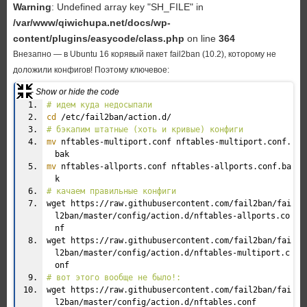
Warning
: Undefined array key "SH_FILE" in
/var/www/qiwichupa.net/docs/wp-
content/plugins/easycode/class.php
on line
364
Внезапно — в Ubuntu 16 корявый пакет fail2ban (10.2), которому не
доложили конфигов! Поэтому ключевое:
# идем куда нeдосыпали
cd
/etc/fail2ban/action
.d/
# бэкапим штатные (хоть и кривые) конфиги
mv
nftables-multiport.conf nftables-multiport.conf.
bak
mv
nftables-allports.conf nftables-allports.conf.ba
k
# качаем правильные конфиги
wget https:
//raw
.githubusercontent.com
/fail2ban/fai
l2ban/master/config/action
.d
/nftables-allports
.co
nf
wget https:
//raw
.githubusercontent.com
/fail2ban/fai
l2ban/master/config/action
.d
/nftables-multiport
.c
onf
# вот этого вообще не было!:
wget https:
//raw
.githubusercontent.com
/fail2ban/fai
l2ban/master/config/action
.d
/nftables
.conf