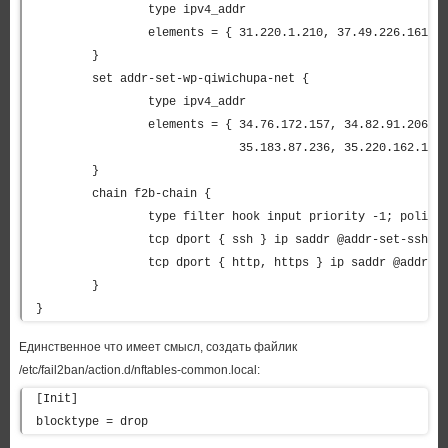
# YOU SHOULD NOT MODIFY THIS FILE.
                type ipv4_addr

#
                elements = { 31.220.1.210, 37.49.226.161 }

# It will probably be overwritten or improved in
        }

a distribution update.
#
        set addr-set-wp-qiwichupa-net {

# Provide customizations in a jail.local file or
                type ipv4_addr

a jail.d/customisation.local.
                elements = { 34.76.172.157, 34.82.91.206,

# For example to change the default bantime for a
                             35.183.87.236, 35.220.162.15 }
ll jails and to enable the
# ssh-iptables jail the following (uncommented) w
        }

ould appear in the .local file.
        chain f2b-chain {

# See man 5 jail.conf for details.
                type filter hook input priority -1; policy 
#
# [DEFAULT]
                tcp dport { ssh } ip saddr @addr-set-sshd r
# bantime = 1h
                tcp dport { http, https } ip saddr @addr-se
#
        }

# [sshd]
}
# enabled = true
#
# See jail.conf(5) man page for more information
Единственное что имеет смысл, создать файлик
# Comments: use '#' for comment lines and ';' (fo
/etc/fail2ban/action.d/nftables-common.local:
llowing a space) for inline comments
[Init]

[INCLUDES]
#before = paths-distro.conf
blocktype = drop
before = paths-debian.conf