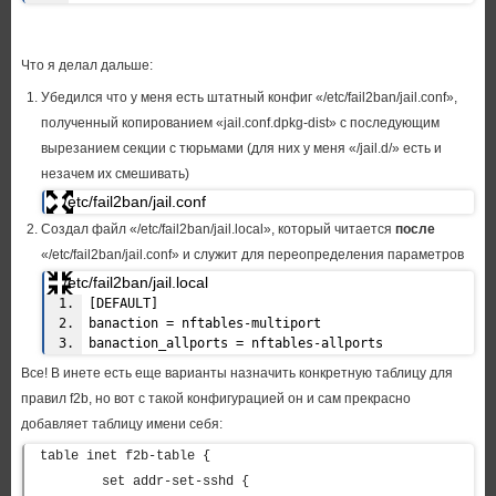
Что я делал дальше:
Убедился что у меня есть штатный конфиг «/etc/fail2ban/jail.conf»,
полученный копированием «jail.conf.dpkg-dist» с последующим
вырезанием секции с тюрьмами (для них у меня «/jail.d/» есть и
незачем их смешивать)
/etc/fail2ban/jail.conf
#
Создал файл «/etc/fail2ban/jail.local», который читается
после
# WARNING: heavily refactored in 0.9.0 release. P
«/etc/fail2ban/jail.conf» и служит для переопределения параметров
lease review and
/etc/fail2ban/jail.local
# customize settings for your setup.
#
[DEFAULT]
# Changes: in most of the cases you should not mo
banaction = nftables-multiport
dify this
banaction_allports = nftables-allports
# file, but provide customizations in jail.local
Все! В инете есть еще варианты назначить конкретную таблицу для
file,
правил f2b, но вот с такой конфигурацией он и сам прекрасно
# or separate .conf files under jail.d/ director
y, e.g.:
добавляет таблицу имени себя:
#
table inet f2b-table {

# HOW TO ACTIVATE JAILS:
#
        set addr-set-sshd {
