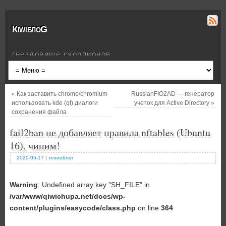
КiwiблоG
гнездовище скорпионов
«
Как заставить chrome/chromium
RussianFIO2AD — генератор
использовать kde (qt) диалоги
учеток для Active Directory
»
сохранения файла
fail2ban не добавляет правила nftables (Ubuntu
16), чиним!
2020-05-17
|
техноблог
Warning
: Undefined array key "SH_FILE" in
/var/www/qiwichupa.net/docs/wp-
content/plugins/easycode/class.php
on line
364