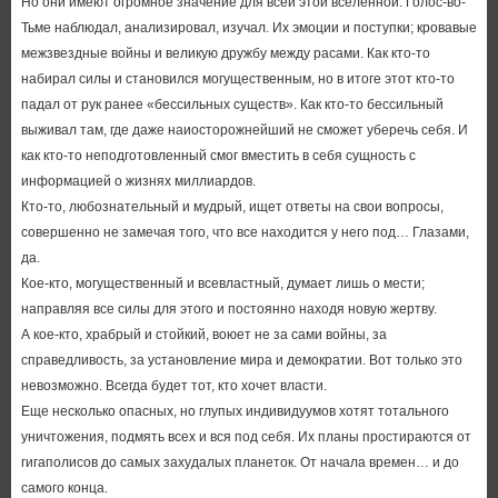
Но они имеют огромное значение для всей этой вселенной. Голос-во-
Тьме наблюдал, анализировал, изучал. Их эмоции и поступки; кровавые
межзвездные войны и великую дружбу между расами. Как кто-то
набирал силы и становился могущественным, но в итоге этот кто-то
падал от рук ранее «бессильных существ». Как кто-то бессильный
выживал там, где даже наиосторожнейший не сможет уберечь себя. И
как кто-то неподготовленный смог вместить в себя сущность с
информацией о жизнях миллиардов.
Кто-то, любознательный и мудрый, ищет ответы на свои вопросы,
совершенно не замечая того, что все находится у него под… Глазами,
да.
Кое-кто, могущественный и всевластный, думает лишь о мести;
направляя все силы для этого и постоянно находя новую жертву.
А кое-кто, храбрый и стойкий, воюет не за сами войны, за
справедливость, за установление мира и демократии. Вот только это
невозможно. Всегда будет тот, кто хочет власти.
Еще несколько опасных, но глупых индивидуумов хотят тотального
уничтожения, подмять всех и вся под себя. Их планы простираются от
гигаполисов до самых захудалых планеток. От начала времен… и до
самого конца.