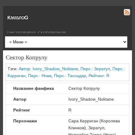
КiwiблоG
гнездовище скорпионов
Сектор Копрулу
Тэги:
Автор: Ivory_Shadow_Noktane
,
Перс.: Зератул
,
Перс.:
Кэрриган
,
Перс.: Нова
,
Перс.: Тассадар
,
Рейтинг: R
Название фанфика
Сектор Копрулу
Автор
Ivory_Shadow_Noktane
Рейтинг
R
Персонажи
Сара Керриган (Королева
Клинков), Зератул,
Новембер Терра (Нова),