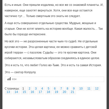
Есть и иные. Они пришли издалека, но все же со знакомой планеты. И,
наверное, еще захотят вернуться. Хотя, они все еще остаются
частично тут… Только смертным это знать не следует.
А еще есть совершенно отдельные существа. Мудрые, мощные и
старые. Они не хотят влиять на историю вообще. Какая жалость… Так
было бы гораздо интереснее.
Но всё это — не разрозненные части чьих-то судеб. Не отдельные
кусочки истории. Эта целая картина; ее можно сравнить с детской
игрой терран — с паззлом. Судьбы — это те кусочки картона. Они
собираются, незамысловатым образом соединяясь в единое целое.
Это и есть то, что любит Голос-во-Тьме. Это и есть та самая История.
Это — сектор Копрулу.
834
Страницы:
1
2
3
4
5
6
7
8
9
10
11
12
13
14
15
16
17
18
19
20
21