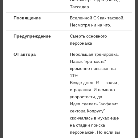
Тассадар
Посвящение
Вселенной СК как таковой.
Несмотря ни на что.
Предупреждение
Смерть основного
персонажа
От автора
Небольшая тренировка.
Навык "краткость"
временно повышен на
11%.
Везде джен. R — значит,
страдания. И немного
упоростости, да.
Идея сделать "алфавит
сектора Копрулу"
скончалась в муках еще
на стадии поиска
персонажей. Но если вы