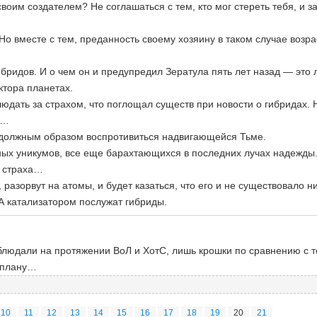
 своим создателем? Не соглашаться с тем, кто мог стереть тебя, и
Но вместе с тем, преданность своему хозяину в таком случае возр
бридов. И о чем он и предупредил Зератула пять лет назад — это 
ктора планетах.
дать за страхом, что поглощал существ при новости о гибридах. Н
в…
ут должным образом воспротивиться надвигающейся Тьме.
дных уникумов, все еще барахтающихся в последних лучах надежды
я страха…
 разорвут на атомы, и будет казаться, что его и не существовало ни
 А катализатором послужат гибриды.
блюдали на протяжении ВоЛ и ХотС, лишь крошки по сравнению с те
х плану…
10
11
12
13
14
15
16
17
18
19
20
21