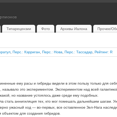
орпионов
Типарецензии
Фото
Архивы Иалона
Прочее/Об
ератул
,
Перс.: Кэрриган
,
Перс.: Нова
,
Перс.: Тассадар
,
Рейтинг: R
чиненные ему расы и гибриды видели в этом пользу только для себ
 называло это экспериментом. Экспериментом над всей галактико
какой, но название устоялось даже среди ему подобных.
а стать аннигиляция тех, кто мог помешать дальнейшим шагам. Ун
рно ужасный ход — во-первых, все оставленное Зел-Нага наследие 
м объектом для создания гибридов.