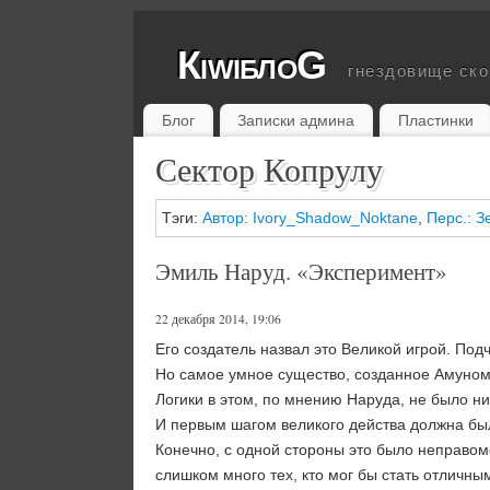
КiwiблоG
гнездовище ск
Блог
Записки админа
Пластинки
Сектор Копрулу
Тэги:
Автор: Ivory_Shadow_Noktane
,
Перс.: З
Эмиль Наруд. «Эксперимент»
22 декабря 2014, 19:06
Его создатель назвал это Великой игрой. Под
Но самое умное существо, созданное Амуном,
Логики в этом, по мнению Наруда, не было ни
И первым шагом великого действа должна был
Конечно, с одной стороны это было неправоме
слишком много тех, кто мог бы стать отличны