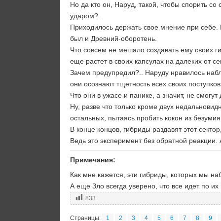
Но да кто он, Наруд, такой, чтобы спорить со
ударом?..
Приходилось держать свое мнение при себе. 
был и Древний-оборотень.
Что совсем не мешало создавать ему своих ги
еще растет в своих капсулах на далеких от се
Зачем предупредил?.. Наруду нравилось наблю
они осознают тщетность всех своих поступко
Что они в ужасе и панике, а значит, не смог
Ну, разве что только кроме двух недальнови
остальных, пытаясь пробить кокон из безуми
В конце концов, гибриды раздавят этот сектор,
Ведь это эксперимент без обратной реакции.
Примечания:
Как мне кажется, эти гибриды, которых мы на
А еще Зло всегда уверено, что все идет по и
833
Страницы:
1
2
3
4
5
6
7
8
9