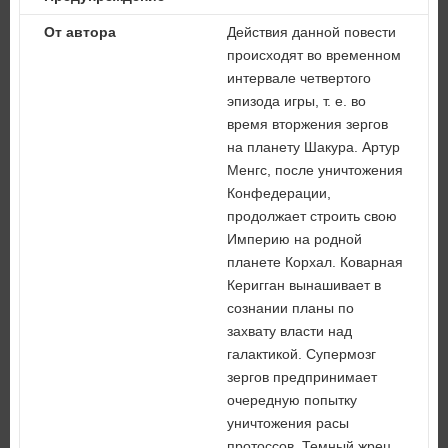
От автора
Действия данной повести
происходят во временном
интервале четвертого
эпизода игры, т. е. во
время вторжения зергов
на планету Шакура. Артур
Менгс, после уничтожения
Конфедерации,
продолжает строить свою
Империю на родной
планете Корхал. Коварная
Керигган вынашивает в
сознании планы по
захвату власти над
галактикой. Супермозг
зергов предпринимает
очередную попытку
уничтожения расы
протоссов. Темный жрец