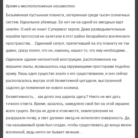
Время и местоположение неизвестно
Безымянная пустынная планета, затерянная среди тысяч солнечных
систем. Идеальное убежище. Ее нет ни на одной из звездных карт
землян. О ней не знает Супермозг зергов. Даже разведывательные
корабли протоссов не залетали в этот район бескрайнего вселенского
пространства… Одинокий силуэт, прилетевший на эту планету не так
давно, сразу понял, что он, наконец, нашел то, что ему необходимо…
Одинокое здание непонятной конструкции, расположенное на
вершине скалы, возвышалось над окружающими просторами подобно
храму. Лишь одно существо знало о его существовании, и оно сейчас
располагалось внутри этой безмятежной цитадели, выстроенной
задолго до появления ее нового хозяина.
Безмятежность… как долго она царила здесь? Никто не мог дать
точного ответа. Время, казалось, замедляло свой бег на этой окраине
всего сущего. Ветра не дули в этом месте, землетрясения не
разрушали почву, а свет далеких звезд не испепелял поверхность. Да,
так называемый храм был создан, чтобы существовать до конца жизни
вселенной, ведь ничто не бывает вечным…