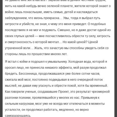
не давало мне жить как все? Зарабатывать деньги честным трудом,
жить на какой-нибудь вечно зеленой планете, жители которой знают о
войне лишь понаслышке, иметь семью, детей и наслаждаться
заблуждением, что жизнь прекрасна… Увы, тогда я выбрал путь
хитрости и убийств, не зная, к чему это меня приведет. О подобных
последствиях я не мог и подумать. Смешно, но я даже достиг одной из
своих глупых целей — мне посчастливилось обрести ту силу, хитрость
и смертоносность о которой мечтал… Но какой ценой? Ценой
утраченной воли… Жаль, что зачастую мы способны увидеть себя со
стороны лишь по прошествии многих лет.
Я встал с койки и подошел к умывальнику. Холодная вода, которой я
оросил лицо, не принесла никакого эффекта, мой разум продолжал
бредить. Бессонница, продолжавшаяся уже более сотни часов,
сжигала мой мозг, постоянно подкидывая в него очередной поток
мыслей, не давая ему угаснуть и обрести покой, хотя бы временный.
Как говорили ученые, создававшие Проект, это результат чрезмерной
разгонки психики, проявлявшийся у многих из нас. Привыкнув к
сильным нагрузкам, мозг уже не всегда мог отключаться в моменты
усталости, он продолжал работать, медленно, но верно
саморазрушаясь.