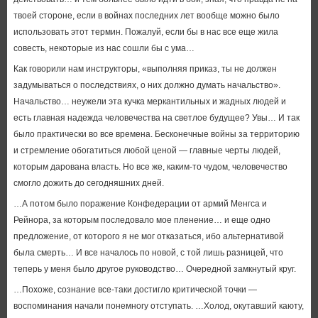
твоей стороне, если в войнах последних лет вообще можно было
использовать этот термин. Пожалуй, если бы в нас все еще жила
совесть, некоторые из нас сошли бы с ума…
Как говорили нам инструкторы, «выполняя приказ, ты не должен
задумываться о последствиях, о них должно думать начальство».
Начальство… неужели эта кучка меркантильных и жадных людей и
есть главная надежда человечества на светлое будущее? Увы… И так
было практически во все времена. Бесконечные войны за территорию
и стремление обогатиться любой ценой — главные черты людей,
которым дарована власть. Но все же, каким-то чудом, человечество
смогло дожить до сегодняшних дней.
…А потом было поражение Конфедерации от армий Менгса и
Рейнора, за которым последовало мое пленение… и еще одно
предложение, от которого я не мог отказаться, ибо альтернативой
была смерть… И все началось по новой, с той лишь разницей, что
теперь у меня было другое руководство… Очередной замкнутый круг.
…Похоже, сознание все-таки достигло критической точки —
воспоминания начали понемногу отступать. …Холод, окутавший каюту,