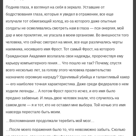
Подняв глаза, я взглянул на себя в зеркало. Уставшие от
бодрствования глаза, которые я увидел в отражении, все еще
излучали тот обжигающий холод, из-за которого даже опытные
солдаты не осмеливались смотреть нам в глаза — пси-энергия, мой
дар и мое проклятие, не угасала в моем организме. Во внешности того
человека, что сейчас смотрел на меня, все еще различались черты
наемника, носившего имя Фрост. Тот самый Фрост, на которого
Гражданская Академия возлагала свои надежды, пророчествуя ему
карьеру компьютерного гения… Что пошло не так? Почему, спустя
всего несколько лет, за голову этого человека правительство
назначило огромную награду? Удачливый убийца и талантливый хакер
— его наиболее точная характеристика. Даже среди федералов о нем
ходили легенды… А потом Фрост просто исчез, и его имя было
предано забвенью. И лишь двое человек знали, что случилось на
самом деле — я и тот, кто не оставил мне выбора. Той ночью это имя
навсегда перестало быть моим.
…Воспоминания продолжали теребить мой мозг…
…После моего поражения было то, что невозможно забыть. Сколько