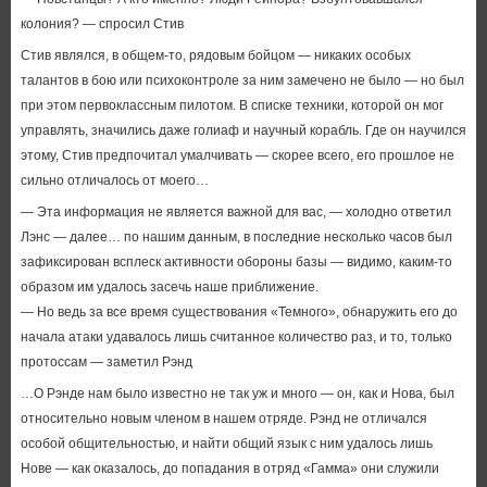
колония? — спросил Стив
Стив являлся, в общем-то, рядовым бойцом — никаких особых
талантов в бою или психоконтроле за ним замечено не было — но был
при этом первоклассным пилотом. В списке техники, которой он мог
управлять, значились даже голиаф и научный корабль. Где он научился
этому, Стив предпочитал умалчивать — скорее всего, его прошлое не
сильно отличалось от моего…
— Эта информация не является важной для вас, — холодно ответил
Лэнс — далее… по нашим данным, в последние несколько часов был
зафиксирован всплеск активности обороны базы — видимо, каким-то
образом им удалось засечь наше приближение.
— Но ведь за все время существования «Темного», обнаружить его до
начала атаки удавалось лишь считанное количество раз, и то, только
протоссам — заметил Рэнд
…О Рэнде нам было известно не так уж и много — он, как и Нова, был
относительно новым членом в нашем отряде. Рэнд не отличался
особой общительностью, и найти общий язык с ним удалось лишь
Нове — как оказалось, до попадания в отряд «Гамма» они служили