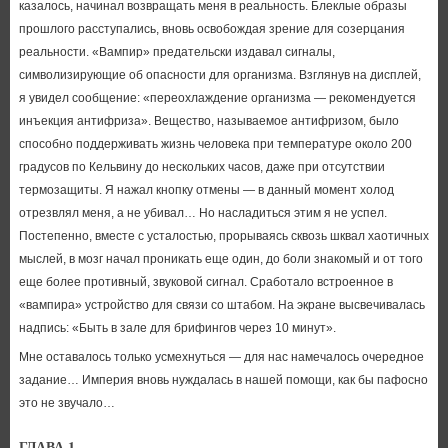
казалось, начинал возвращать меня в реальность. Блеклые образы
прошлого расступались, вновь освобождая зрение для созерцания
реальности. «Вампир» предательски издавал сигналы,
символизирующие об опасности для организма. Взглянув на дисплей,
я увидел сообщение: «переохлаждение организма — рекомендуется
инъекция антифриза». Вещество, называемое антифризом, было
способно поддерживать жизнь человека при температуре около 200
градусов по Кельвину до нескольких часов, даже при отсутствии
термозащиты. Я нажал кнопку отмены — в данный момент холод
отрезвлял меня, а не убивал… Но насладиться этим я не успел.
Постепенно, вместе с усталостью, прорываясь сквозь шквал хаотичных
мыслей, в мозг начал проникать еще один, до боли знакомый и от того
еще более противный, звуковой сигнал. Сработало встроенное в
«вампира» устройство для связи со штабом. На экране высвечивалась
надпись: «Быть в зале для брифингов через 10 минут».
Мне оставалось только усмехнуться — для нас намечалось очередное
задание… Империя вновь нуждалась в нашей помощи, как бы пафосно
это не звучало…
ГЛАВА 1