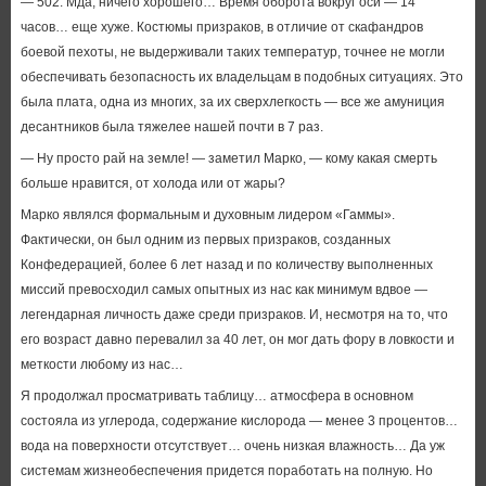
— 502. Мда, ничего хорошего… Время оборота вокруг оси — 14
часов… еще хуже. Костюмы призраков, в отличие от скафандров
боевой пехоты, не выдерживали таких температур, точнее не могли
обеспечивать безопасность их владельцам в подобных ситуациях. Это
была плата, одна из многих, за их сверхлегкость — все же амуниция
десантников была тяжелее нашей почти в 7 раз.
— Ну просто рай на земле! — заметил Марко, — кому какая смерть
больше нравится, от холода или от жары?
Марко являлся формальным и духовным лидером «Гаммы».
Фактически, он был одним из первых призраков, созданных
Конфедерацией, более 6 лет назад и по количеству выполненных
миссий превосходил самых опытных из нас как минимум вдвое —
легендарная личность даже среди призраков. И, несмотря на то, что
его возраст давно перевалил за 40 лет, он мог дать фору в ловкости и
меткости любому из нас…
Я продолжал просматривать таблицу… атмосфера в основном
состояла из углерода, содержание кислорода — менее 3 процентов…
вода на поверхности отсутствует… очень низкая влажность… Да уж
системам жизнеобеспечения придется поработать на полную. Но