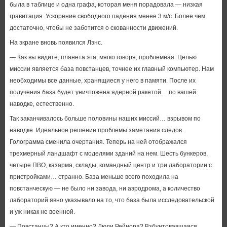
была в таблице и одна графа, которая меня порадовала — низкая
гравитация. Ускорение свободного падения менее 3 м/с. Более чем
достаточно, чтобы не заботится о скованности движений.
На экране вновь появился Лэнс.
— Как вы видите, планета эта, мягко говоря, проблемная. Целью
миссии является база повстанцев, точнее их главный компьютер. Нам
необходимы все данные, хранящиеся у него в памяти. После их
получения база будет уничтожена ядерной ракетой… по вашей
наводке, естественно.
Так заканчивалось больше половины наших миссий… взрывом по
наводке. Идеальное решение проблемы заметания следов.
Голограмма сменила очертания. Теперь на ней отображался
трехмерный ландшафт с моделями зданий на нем. Шесть бункеров,
четыре ПВО, казарма, склады, командный центр и три лаборатории с
пристройками… странно. База меньше всего походила на
повстанческую — не было ни завода, ни аэродрома, а количество
лабораторий явно указывало на то, что база была исследовательской
и уж никак не военной.
— Повстанцы? А кто именно? Люди Рейнора? Взбунтовавшаяся