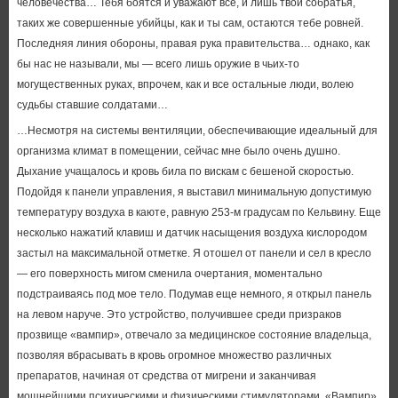
человечества… Тебя боятся и уважают все, и лишь твои собратья,
таких же совершенные убийцы, как и ты сам, остаются тебе ровней.
Последняя линия обороны, правая рука правительства… однако, как
бы нас не называли, мы — всего лишь оружие в чьих-то
могущественных руках, впрочем, как и все остальные люди, волею
судьбы ставшие солдатами…
…Несмотря на системы вентиляции, обеспечивающие идеальный для
организма климат в помещении, сейчас мне было очень душно.
Дыхание учащалось и кровь била по вискам с бешеной скоростью.
Подойдя к панели управления, я выставил минимальную допустимую
температуру воздуха в каюте, равную 253-м градусам по Кельвину. Еще
несколько нажатий клавиш и датчик насыщения воздуха кислородом
застыл на максимальной отметке. Я отошел от панели и сел в кресло
— его поверхность мигом сменила очертания, моментально
подстраиваясь под мое тело. Подумав еще немного, я открыл панель
на левом наруче. Это устройство, получившее среди призраков
прозвище «вампир», отвечало за медицинское состояние владельца,
позволяя вбрасывать в кровь огромное множество различных
препаратов, начиная от средства от мигрени и заканчивая
мощнейшими психическими и физическими стимуляторами. «Вампир»