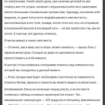
по электронике. Гений своего дела, при наличии деталей он мог
собрать все что угодно, начиная с игрушечных роботов и заканчивая
многоствольными плазменными пулеметами. Однажды, возомнив себя
медиком, он даже попытался модифицировать имплантанты,
расположенные в его теле, правда, после этого его чуть не отправили
в похоронной капсуле в последний путь — не все сработало так, как он
хотел. К счастью, его удалось откачать.
Я молча кивнул и занял свое место.
— Отлично, как я вижу, все в сборе, можно начинать — сказал Лэнс с
экранов мониторов. Сегодня он даже не удосужился лично
присутствовать в этой комнате.
В центре стола появилась голограмма планеты над поверхностью
которой мы находились в данный момент.
— Итак, сегодня вам будет необходимо спуститься на поверхность
планеты Молар. Данные о планете вы можете видеть на мониторах…
Изображение Лэнса на несколько секунд угасло, и на его месте
появилась таблица основных характеристик планет. Так…
минимальная температура — 165 градусов по Кельвину, максимальная