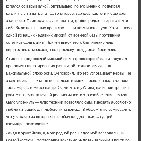
копался со взрывчаткой, оптимально, по его мнению, подбирая
различные типы гранат, детонаторов, зарядов, картечи и еще хрен
знает чего. Пригождалось это, кстати, крайне редко — взрывать что-
либо было не в наших правилах — слишком много шума. Хотя… после
одной из наших недавних миссий, от военной базы противника
остались одни руины. Причем виной этого был именно наш
пиротехник-отморозок, а не пресловутая ядерная боеголовка…
Стив же перед каждой миссией шел в тренажерный зал и запускал
программы пилотирования различной техники, обычно на
максимальной сложности. Он говорил, что это успокаивает нервы. Не
знаю, не знаю… у меня после десяти минут, проведенных в костюме-
тренажере с теми же настройками, что и у Стива, начинали трястись
руки. Уж в недостаточной реалистичности это изобретение нельзя
было упрекнуть — чудо техники позволяло сымитировать абсолютно
любую ситуацию для любого типа войск… В общем, я не сомневался,
что у каждого из пятерых шло обычное для таких ситуаций
времяпрепровождение.
Зайдя в оружейную, я, в очередной раз, надел мой персональный
боевой костюм. Это творение воистину было гениальным и почти по