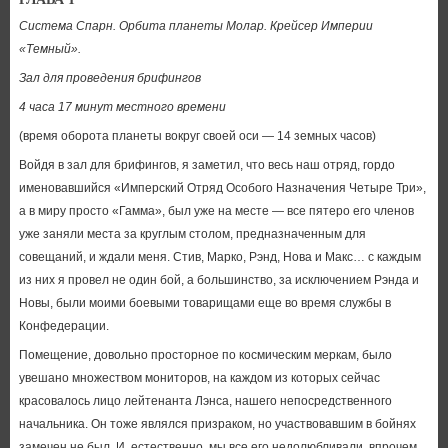
Система Спарн. Орбита планеты Молар. Крейсер Империи
«Темный».
Зал для проведения брифингов
4 часа 17 минут местного времени
(время оборота планеты вокруг своей оси — 14 земных часов)
Войдя в зал для брифингов, я заметил, что весь наш отряд, гордо
именовавшийся «Имперский Отряд Особого Назначения Четыре Три»,
а в миру просто «Гамма», был уже на месте — все пятеро его членов
уже заняли места за круглым столом, предназначенным для
совещаний, и ждали меня. Стив, Марко, Рэнд, Нова и Макс… с каждым
из них я провел не один бой, а большинство, за исключением Рэнда и
Новы, были моими боевыми товарищами еще во время службы в
Конфедерации.
Помещение, довольно просторное по космическим меркам, было
увешано множеством мониторов, на каждом из которых сейчас
красовалось лицо лейтенанта Лэнса, нашего непосредственного
начальника. Он тоже являлся призраком, но участвовавшим в бойнях
замечен не был. И, естественно, мы все его недолюбливали, впрочем,