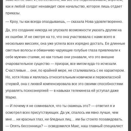
как и любой солдат ненавидит свое начальство, которое лишь отдает
приказы.
— Кроу, ты как всегда опаздываешь, — сказала Нова удовлетворенно.
Да, это создание никогда не упускало возможности указать другим на
их ошибки. И не смотря на то, что она участвовала с нами всего в
нескольких миссиях, она уже успела всех изрядно достать. Ее длинные
светлые волосы и обманчиво чарующие голубые глаза привлекали к
себе мужчин стаями, но как только они узнавали, что это внешне
очаровательное существо — призрак, все мигом куда-то исчезали.
Счастливые… они, по крайней мере, не сталкивались с ее характером.
Но, хотя Нова и являлась относительным новичком и первоклассной
стервой, она с лихвой компенсировала все это своими способностями
управлять психоэнергией — в навыках телекинеза ей уступал даже
Марко.
— И почему я не сомневался, что ты скажешь это? — ответил я и
осмотрел всех присутствующих. Да уж, спалось им явно лучше, чем
мне… ни красных глаз, ни бледных лиц… им бы стоило позавидовать.
— Опять бессонница? — осведомился Макс, наш главный специалист