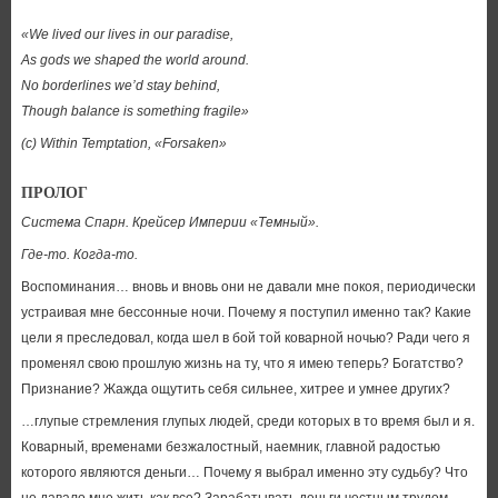
«We lived our lives in our paradise,
As gods we shaped the world around.
No borderlines we’d stay behind,
Though balance is something fragile»
(c) Within Temptation, «Forsaken»
ПРОЛОГ
Система Спарн. Крейсер Империи «Темный».
Где-то. Когда-то.
Воспоминания… вновь и вновь они не давали мне покоя, периодически
устраивая мне бессонные ночи. Почему я поступил именно так? Какие
цели я преследовал, когда шел в бой той коварной ночью? Ради чего я
променял свою прошлую жизнь на ту, что я имею теперь? Богатство?
Признание? Жажда ощутить себя сильнее, хитрее и умнее других?
…глупые стремления глупых людей, среди которых в то время был и я.
Коварный, временами безжалостный, наемник, главной радостью
которого являются деньги… Почему я выбрал именно эту судьбу? Что