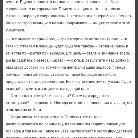
вместе. Единственное что мы знали о нем наверняка — он был
специалистом по взрывчатке. Причем «специалист» — это мягко
сказано, скорее уж «пироманьяк». Но его навыки сапера были намного
более востребованы, чем навыки подрывника — мы уже успели в этом
убедиться.
— Все бывает в первый раз, — философски заметил лейтенант, — в
связи с этим вам в помощь будет выделен танковый отряд «Браво» в
качестве прикрытия при высадке. Его цель — отвлечь внимание врага.
Вы высадитесь с севера, «Браво» — с юга. В результате у вас должно
оказаться достаточно времени на нейтрализацию радаров, прежде
чем враг попытается вас атаковать. Также большую опасность
представляет станция слежения. Если ее не уничтожить, у врага будет
шанс обнаружить и заглушить наводящий маяк.
— А что насчет «живой силы» врага? С чем нам предстоит
столкнуться? — спросил я. Никогда не стоило недооценивать врага, мы
ведь далеко не боги.
— Защитников не так уж и много. Помимо трех танков,
расположившихся по периметру, из техники мы зафиксировали два
голиафа и три байка. Также на базе располагается около двух десятков