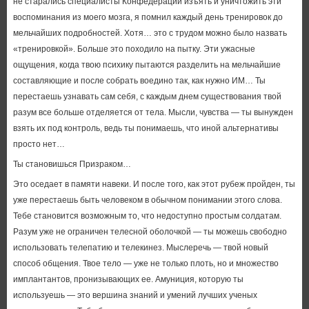
не старались специалисты Конфедерации изъять и уничтожить эти
воспоминания из моего мозга, я помнил каждый день тренировок до
мельчайших подробностей. Хотя… это с трудом можно было назвать
«тренировкой». Больше это походило на пытку. Эти ужасные
ощущения, когда твою психику пытаются разделить на мельчайшие
составляющие и после собрать воедино так, как нужно ИМ… Ты
перестаешь узнавать сам себя, с каждым днем существования твой
разум все больше отделяется от тела. Мысли, чувства — ты вынужден
взять их под контроль, ведь ты понимаешь, что иной альтернативы
просто нет…
Ты становишься Призраком…
Это оседает в памяти навеки. И после того, как этот рубеж пройден, ты
уже перестаешь быть человеком в обычном понимании этого слова.
Тебе становится возможным то, что недоступно простым солдатам.
Разум уже не ограничен телесной оболочкой — ты можешь свободно
использовать телепатию и телекинез. Мыслеречь — твой новый
способ общения. Твое тело — уже не только плоть, но и множество
имплантантов, пронизывающих ее. Амуниция, которую ты
используешь — это вершина знаний и умений лучших ученых