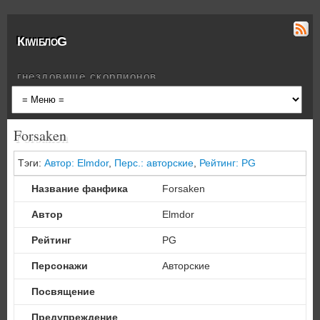
КiwiблоG
гнездовище скорпионов
Forsaken
Тэги:
Автор: Elmdor
,
Перс.: авторские
,
Рейтинг: PG
Название фанфика
Forsaken
Автор
Elmdor
Рейтинг
PG
Персонажи
Авторские
Посвящение
Предупреждение