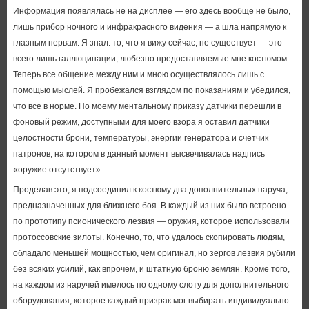
Информация появлялась не на дисплее — его здесь вообще не было,
лишь прибор ночного и инфракрасного видения — а шла напрямую к
глазным нервам. Я знал: то, что я вижу сейчас, не существует — это
всего лишь галлюцинации, любезно предоставляемые мне костюмом.
Теперь все общение между ним и мною осуществлялось лишь с
помощью мыслей. Я пробежался взглядом по показаниям и убедился,
что все в норме. По моему ментальному приказу датчики перешли в
фоновый режим, доступными для моего взора я оставил датчики
целостности брони, температуры, энергии генератора и счетчик
патронов, на котором в данный момент высвечивалась надпись
«оружие отсутствует».
Проделав это, я подсоединил к костюму два дополнительных наруча,
предназначенных для ближнего боя. В каждый из них было встроено
по прототипу псионического лезвия — оружия, которое использовали
протоссовские зилоты. Конечно, то, что удалось скопировать людям,
обладало меньшей мощностью, чем оригинал, но зергов лезвия рубили
без всяких усилий, как впрочем, и штатную броню землян. Кроме того,
на каждом из наручей имелось по одному слоту для дополнительного
оборудования, которое каждый призрак мог выбирать индивидуально.