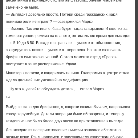
десантников и примерно столько же штатских, огнеметчиков нами
замечено не было.
— Выглядит довольно просто. Потери среди гражданских, как я
понимаю роли не играют? — осведомился Марко
— Именно. Так или иначе, база будет накрыта взрывом. И еще, из-за
температурного режима на планете, оптимальное время для высадки
— с 5:10 до 8:50. Высадитесь раньше — умрете от обморожения,
эвакуируетесь позже — умрете от перегрева. На этом свою часть
брифинга считаю оконченной. С этого момента отряд «Браво»
поступает в ваше распоряжение. Удачи.
Мониторы погасли, и воцарилась тишина. Голограмма в центре стола
ждала дальнейших указаний на модификацию…
—Ну что ж, давайте обсуждать детали, — сказал Марко
***
Выйдя из зала для брифингов, я, вопреки своим обычаям, направился
сразу в оружейную. Детали операции были обговорены, и теперь у
каждого из нас было более двух часов на приготовление к высадке.
Для каждого из нас приготовление к миссии означало абсолютно
разные вещи. Рэнд, например, с присущим ему упорством, обычно