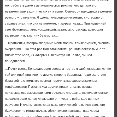
мог работать даже в автоматическом режиме, что делало его
незаменимым в критических ситуациях. Сейчас он находился в режиме
ручного управления. Я сделал очередную инъекцию снотворного,
заранее зная, что она не поможет, и закрыл глаза… Приглушенный
свет фотонных ламп, исходивший, казалось, отовсюду, довершал
великолепную картину безумства…
…Фрагменты, воспроизводимые моим мозгом, тем временем, сменяли
очертания… На этот раз моя злая память решила показать мне то
множество боев, из которых я, несмотря ни на что, вышел
победителем…
…Почти всегда Конфедерация воевала против людей, оказавшихся по
той или иной причине по другую сторону баррикад. Чаще всего, это
была война с теми, кто посмел перечить варварским законам
конфедератов. Пуская в ход армию, правительство всегда
прикрывалось высокопарными речами о «предателях человечества»,
на самом деле желая лишь одного — урвать побольше ценных
ресурсов. И очень часто, когда даже речи «о войне во имя светлого
будущего» не могли звучать убедительно, наставал наш черед
действовать… и тем больнее было идти в бой, зная, что правда не на