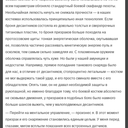
всем параметрам обгоняло стандартный боевой скафандр пехоты.
Необычайная легкость ничуть не снижала прочности — в наших
костюмах использовалась принципиально иная технология. Если
броня десантников состояла из довольно толстых и сверхпрочных
титановых пластин, то броня призраков больше походила на
протоссовские щиты: тонкая энергетическая оболочка, окутывавшая
ее, позволяла частично рассеивать кинетическую энергию пуль и
осколков, тем самым сильно замедляя их. С плазменным оружием
оболочка справлялась чуть хуже. Но были у нашей амуниции и
недостатки. Например, прямое попадание танкового снаряда было
для нас, в отличие от десантников, стопроцентно летальным — костюм
не мог выдержать такой удар, и его просто сминало вместе с его
обладателем. Опять таки, он не давал необходимой защиты в
рукопашной, но именно благодаря тому, что боевой костюм абсолютно
не сковывал движения, у призраков в подобных боях было намного
больше шансов выжить, чем у малоподвижных десантников.
— Перейти на ментальное управление, — произнес я. В этот момент
призрак и его снаряжение становились единым целым. У меня перед
глазами, мигом всплыли показания всех встроенных датчиков.