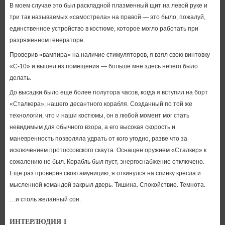
В моем случае это был раскладной плазменный щит на левой руке и
три так называемых «самострела» на правой — это было, пожалуй,
единственное устройство в костюме, которое могло работать при
разряженном генераторе.
Проверив «вампира» на наличие стимуляторов, я взял свою винтовку
«С-10» и вышел из помещения — больше мне здесь нечего было
делать.
До высадки было еще более полутора часов, когда я вступил на борт
«Сталкера», нашего десантного корабля. Созданный по той же
технологии, что и наши костюмы, он в любой момент мог стать
невидимым для обычного взора, а его высокая скорость и
маневренность позволяла удрать от кого угодно, разве что за
исключением протоссовского скаута. Оснащен оружием «Сталкер» к
сожалению не был. Корабль был пуст, энергоснабжение отключено.
Еще раз проверив свою амуницию, я откинулся на спинку кресла и
мысленной командой закрыл дверь. Тишина. Спокойствие. Темнота.
…и столь желанный сон.
ИНТЕРЛЮДИЯ 1