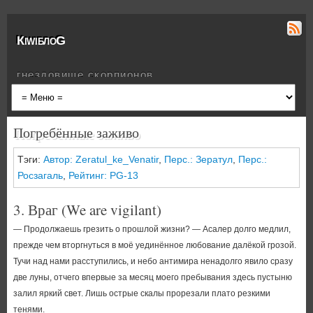
КiwiблоG
гнездовище скорпионов
Погребённые заживо
Тэги:
Автор: Zeratul_ke_Venatir
,
Перс.: Зератул
,
Перс.:
Росзагаль
,
Рейтинг: PG-13
3. Враг (We are vigilant)
— Продолжаешь грезить о прошлой жизни? — Асалер долго медлил,
прежде чем вторгнуться в моё уединённое любование далёкой грозой.
Тучи над нами расступились, и небо антимира ненадолго явило сразу
две луны, отчего впервые за месяц моего пребывания здесь пустыню
залил яркий свет. Лишь острые скалы прорезали плато резкими
тенями.