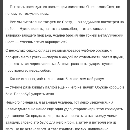
— Пытаюсь насладиться настоящим моментом. Я не помню Свет, но
почему-то тоскую по нему.
— Все мы смертельно тоскуем по Свету, — он задумчиво посмотрел на
небо. — Нужно понять, на что ты способен, — отвлекаясь от
завораживающего пейзажа, Асалер бросил мне тонкий металлический
шест. — Умеешь с этим обращаться?
С несколько секунд оглядев незамысловатое учебное оружие, я
прокрутил его в руках — сперва в каждой по отдельности, затем двумя,
перехватывая через запястья. Затем с разворота ударил пустое
пространство перед собой.
— Как ни странно, моё тело помнит больше, чем мой разум.
— Умение размахивать палкой ещё ничего не значит. Оружие хорошо в
бою. Попробуй ударить меня.
Немного помешкав, я атаковал Асалера. Тот легко увернулся, и я
незамедлительно нанёс ещё один удар, стараясь при этом соблюдать
дистанцию. Он продолжал прыгать и перекатываться между моими
атаками, словно это было для него игрой, а затем я потерял его из
виду. Но не остановился, и стал избивать воздух, напряжённо