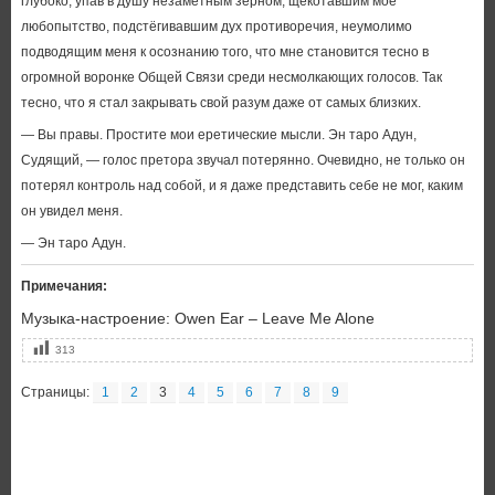
глубоко, упав в душу незаметным зерном, щекотавшим моё
любопытство, подстёгивавшим дух противоречия, неумолимо
подводящим меня к осознанию того, что мне становится тесно в
огромной воронке Общей Связи среди несмолкающих голосов. Так
тесно, что я стал закрывать свой разум даже от самых близких.
— Вы правы. Простите мои еретические мысли. Эн таро Адун,
Судящий, — голос претора звучал потерянно. Очевидно, не только он
потерял контроль над собой, и я даже представить себе не мог, каким
он увидел меня.
— Эн таро Адун.
Примечания:
Музыка-настроение: Owen Ear – Leave Me Alone
313
Страницы:
1
2
3
4
5
6
7
8
9