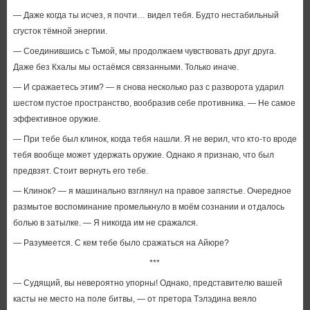
— Даже когда ты исчез, я почти… видел тебя. Будто нестабильный
сгусток тёмной энергии.
— Соединившись с Тьмой, мы продолжаем чувствовать друг друга.
Даже без Кхалы мы остаёмся связанными. Только иначе.
— И сражаетесь этим? — я снова несколько раз с разворота ударил
шестом пустое пространство, вообразив себе противника. — Не самое
эффективное оружие.
— При тебе был клинок, когда тебя нашли. Я не верил, что кто-то вроде
тебя вообще может удержать оружие. Однако я признаю, что был
предвзят. Стоит вернуть его тебе.
— Клинок? — я машинально взглянул на правое запястье. Очередное
размытое воспоминание промелькнуло в моём сознании и отдалось
болью в затылке. — Я никогда им не сражался.
— Разумеется. С кем тебе было сражаться на Айюре?
***
— Судящий, вы невероятно упорны! Однако, представителю вашей
касты не место на поле битвы, — от претора Тэлэдина веяло