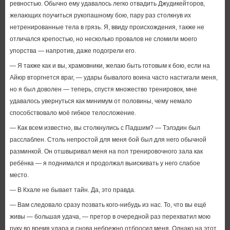
ревностью. Обычно ему удавалось легко отвадить Джудикейторов,
желающих поучиться рукопашному бою, пару раз столкнув их
нетренированные тела в грязь. Я, ввиду происхождения, также не
отличался крепостью, но несколько провалов не сломили моего
упорства — напротив, даже подогрели его.
— Я также как и вы, храмовники, желаю быть готовым к бою, если на
Айюр вторгнется враг, — удары бывалого воина часто настигали меня,
но я был доволен — теперь, спустя множество тренировок, мне
удавалось увернуться как минимум от половины, чему немало
способствовало моё гибкое телосложение.
— Как всем известно, вы столкнулись с Падшим? — Тэлэдин был
расслаблен. Столь непростой для меня бой был для него обычной
разминкой. Он отшвыривал меня на пол тренировочного зала как
ребёнка — я поднимался и продолжал выискивать у него слабое
место.
— В Кхале не бывает тайн. Да, это правда.
— Вам следовало сразу позвать кого-нибудь из нас. То, что вы ещё
живы — большая удача, — претор в очередной раз перехватил мою
руку во время удара и снова небрежно отбросил меня. Однако на этот