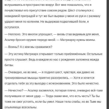
вслушиваясь в пространство вокруг. Вот мне показалось, что я
почувствовал его присутствие совсем рядом. Шест столкнулся с
невидимой преградой и тут же был вырван у меня из рук и с размаху
ударил меня по коленям. Не выдержав подкатившей боли, я
оступился.
— Неплохо. Это многое упрощает, — вновь став видимым для меня,
Асалер бросил оружие передо мной. — Матриарху нужны воины.
— Воины? А с кем мы сражаемся?
— Эту истину Матриарх открывает только приближённым. Остальные
просто слушают. Ведь в каждом из нас с рождения заложена жажда
битвы.
— Очевидно, не во мне, — я поднял шест, чувствуя, как давно не
тренированные мышцы приятно разогрелись. — Хотя и хочется
отделать тебя за эту выходку с исчезновением. Это было нечестно.
— Нечестно? — Асалер засмеялся, потирая плечо, очевидно всё-таки
получившее от меня удар. — Тогда скажи мне, что есть честь? Ты бы
тоже не смог устоять, если бы умел. Наши тела слабы, но во Тьме мы
опьяняюще всесильны.