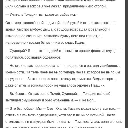
били больно и вскоре я уже лежал, придавленный его стопой.
— Учитель Тэлэдин, вы, кажется, забылись.
Он замер с занесённой над моей шеей рукой и стоял так некоторое
время, быстро глубоко дыша, с трудом возвращая к реальности
изменённое сознание. Казалось, будь у него пси-клинок, он
непременно изрезал бы меня им во славу Кхалы.
— Судящий? Я… — отошедший от вспышки ярости фанатик смущённо
попятился, осознавая содеянное.
— Не стоило вас провоцировать, — я поднялся и размял ушибленные
конечности. На теле моём не было теперь места, которое не ныло бы
от ударов. — Зато теперь я знаю, к чему стремиться. Ведь, говорят,
даже опытным воинам порой не удавалось одолеть Падших.
— Вы были… От вас веяло Тьмой, Судящий, — Тэлэдин всё ещё
выглядел смущённым и обескураженным. — Я не мог…
— Это был обман. Мы — Свет Кхалы. Тьма не может коснуться нас, —
ответил я как можно увереннее, хотя это и не было истиной. После
стольких лет я вынужден был признать — Тьма коснулась меня и очень