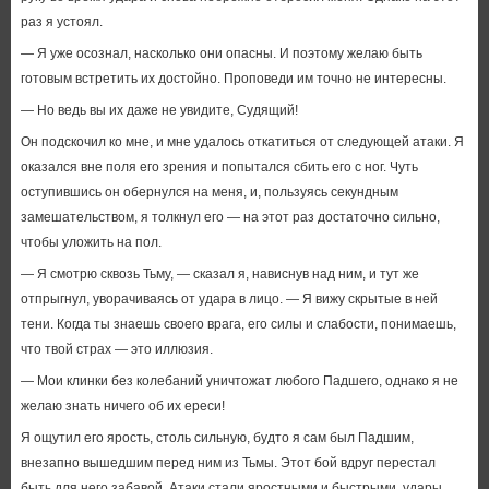
раз я устоял.
— Я уже осознал, насколько они опасны. И поэтому желаю быть
готовым встретить их достойно. Проповеди им точно не интересны.
— Но ведь вы их даже не увидите, Судящий!
Он подскочил ко мне, и мне удалось откатиться от следующей атаки. Я
оказался вне поля его зрения и попытался сбить его с ног. Чуть
оступившись он обернулся на меня, и, пользуясь секундным
замешательством, я толкнул его — на этот раз достаточно сильно,
чтобы уложить на пол.
— Я смотрю сквозь Тьму, — сказал я, нависнув над ним, и тут же
отпрыгнул, уворачиваясь от удара в лицо. — Я вижу скрытые в ней
тени. Когда ты знаешь своего врага, его силы и слабости, понимаешь,
что твой страх — это иллюзия.
— Мои клинки без колебаний уничтожат любого Падшего, однако я не
желаю знать ничего об их ереси!
Я ощутил его ярость, столь сильную, будто я сам был Падшим,
внезапно вышедшим перед ним из Тьмы. Этот бой вдруг перестал
быть для него забавой. Атаки стали яростными и быстрыми, удары