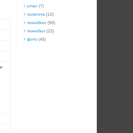
отчет
(7)
политота
(12)
техноблог
(50)
технобыт
(22)
фото
(45)
ия