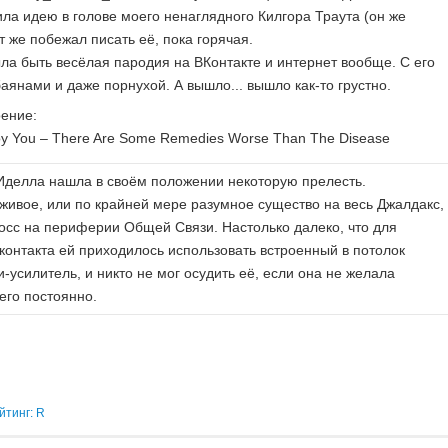
ила идею в голове моего ненаглядного Килгора Траута (он же
ут же побежал писать её, пока горячая.
ла быть весёлая пародия на ВКонтакте и интернет вообще. С его
аянами и даже порнухой. А вышло... вышло как-то грустно.
ение:
roy You – There Are Some Remedies Worse Than The Disease
делла нашла в своём положении некоторую прелесть.
живое, или по крайней мере разумное существо на весь Джалдакс,
осс на периферии Общей Связи. Настолько далеко, что для
контакта ей приходилось использовать встроенный в потолок
-усилитель, и никто не мог осудить её, если она не желала
его постоянно.
йтинг: R