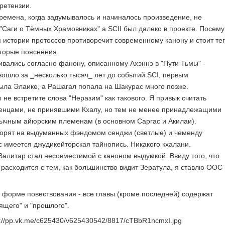
ретензии.
времена, когда задумывалось и начиналось произведение, не
"Саги о Тёмных Храмовниках" а SCII был далеко в проекте. Посему
 истории протоссов противоречит современному канону и стоит тег
торые пояснения.
ивались согласно фанону, описанному Ахэннэ в "Пути Тьмы" -
зошло за _несколько тысяч_ лет до событий SCI, первым
ла Элаике, а Рашагал попала на Шакурас много позже.
ы не встретите слова "Неразим" как такового. Я привык считать
енцами, не принявшими Кхалу, но тем не менее принадлежащими
ычным айюрским племенам (в основном Саргас и Акилаи).
ворят на выдуманных фэндомом сенджи (светлые) и чеменду
с имеется джудикейторская тайнопись. Никакого кхалани.
 Валитар стал несовместимой с каноном выдумкой. Ввиду того, что
 расходится с тем, как большинство видит Зератула, я ставлю ООС 
 форме повествования - все главы (кроме последней) содержат
ящего" и "прошлого".
s://pp.vk.me/c625430/v625430542/8817/cTBbR1ncmxI.jpg