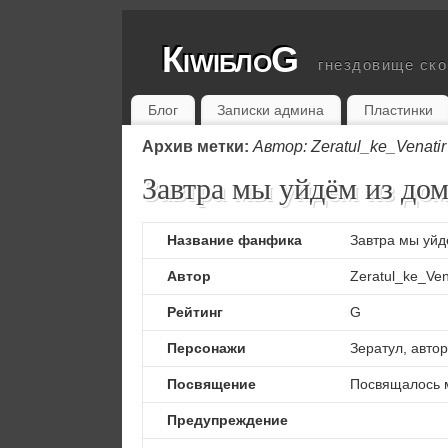
КiwiблоG
гнездовище ск
Блог
Записки админа
Пластинки
Архив метки:
Автор: Zeratul_ke_Venatir
Завтра мы уйдём из до
Название фанфика
Завтра мы уйд
Автор
Zeratul_ke_Ven
Рейтинг
G
Персонажи
Зератул, авто
Посвящение
Посвящалось мо
Предупреждение