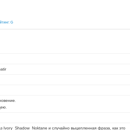
йтинг: G
atir
новение.
дею.
аз Ivory_Shadow_Noktane и случайно выцепленная фраза, как это