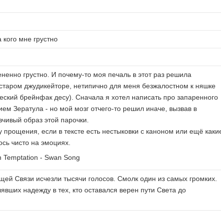
а кого мне грустно
ненно грустно. И почему-то моя печаль в этот раз решила
 старом джудикейторе, нетипично для меня безжалостном к няшке
ческий брейнфак десу). Сначала я хотел написать про запаренного
ем Зератула - но мой мозг отчего-то решил иначе, вызвав в
зчивый образ этой парочки.
 прощения, если в тексте есть нестыковки с каноном или ещё каки
ось чисто на эмоциях.
n Temptation - Swan Song
щей Связи исчезли тысячи голосов. Смолк один из самых громких.
явших надежду в тех, кто оставался верен пути Света до