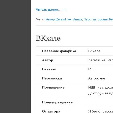
Читать далее…
→
Метки:
Автор: Zeratul_ke_Venatir
,
Перс.: авторские
,
Ре
ВКхале
Название фанфика
ВКхале
Автор
Zeratul_ke_Ven
Рейтинг
R
Персонажи
Авторские
Посвящение
ИШН - за вдох
Доктору - за и
Предупреждение
От автора
Я бетил расск