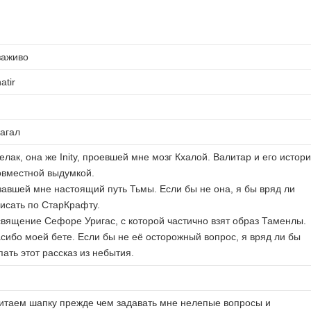
заживо
atir
агал
лак, она же Inity, проевшей мне мозг Кхалой. Валитар и его истор
овместной выдумкой.
завшей мне настоящий путь Тьмы. Если бы не она, я бы вряд ли
писать по СтарКрафту.
вящение Сефоре Уригас, с которой частично взят образ Таменлы.
сибо моей бете. Если бы не её осторожный вопрос, я вряд ли бы
ать этот рассказ из небытия.
таем шапку прежде чем задавать мне нелепые вопросы и