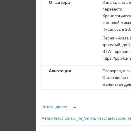
От автора
Изначально эт
перевести.
Хронологическ
и первой мисс
Писалось в 201
Песня - Агата 
тронутый, да.)
BTW - кривень
https://pp.vk.
Аннотация
Сверхразум зе
Оставшиеся в 
маленькая дев
Читать далее…
→
Метки:
Автор: Zeratul_ke_Venatir
,
Перс.: авторские
,
Пе