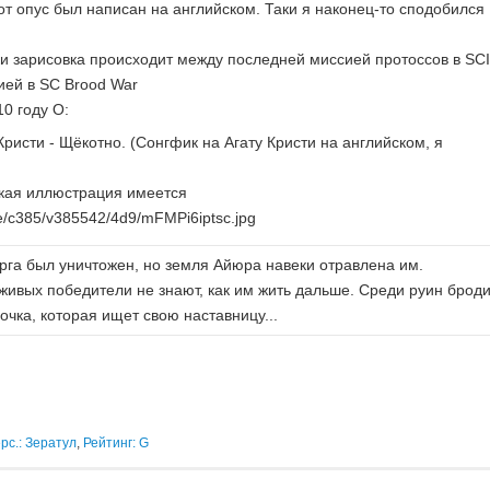
от опус был написан на английском. Таки я наконец-то сподобился
и зарисовка происходит между последней миссией протоссов в SCI
ией в SC Brood War
0 году О:
Кристи - Щёкотно. (Сонгфик на Агату Кристи на английском, я
кая иллюстрация имеется
me/c385/v385542/4d9/mFMPi6iptsc.jpg
рга был уничтожен, но земля Айюра навеки отравлена им.
живых победители не знают, как им жить дальше. Среди руин броди
очка, которая ищет свою наставницу...
рс.: Зератул
,
Рейтинг: G