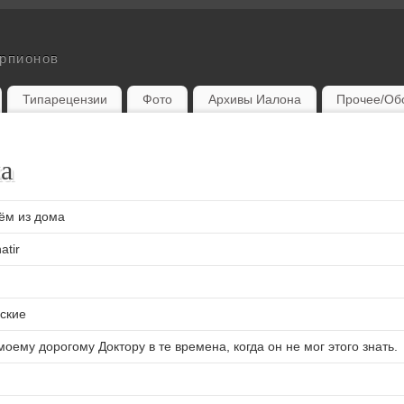
орпионов
Типарецензии
Фото
Архивы Иалона
Прочее/Об
ма
ём из дома
atir
рские
ему дорогому Доктору в те времена, когда он не мог этого знать.