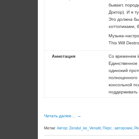
бывает, пород
Доктор). И я т
Это должна бы
хоттопиками, б
Музыка-настро
This Will Dest
Аннотация
Со временем И
Единственное 
одинокий прот
полноценного 
консольной пси
поддерживать 
Читать далее…
→
Метки:
Автор: Zeratul_ke_Venatir
,
Перс.: авторские
,
Ре