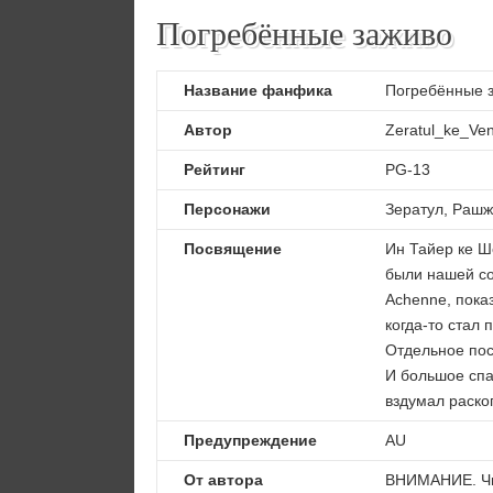
Погребённые заживо
Название фанфика
Погребённые 
Автор
Zeratul_ke_Ven
Рейтинг
PG-13
Персонажи
Зератул, Рашж
Посвящение
Ин Тайер ке Ше
были нашей с
Achenne, пока
когда-то стал 
Отдельное пос
И большое спа
вздумал раскоп
Предупреждение
AU
От автора
ВНИМАНИЕ. Чи