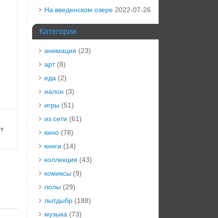
На введенском озере
2022-07-26
Категории
анимация
(23)
арт
(8)
еда
(2)
иалон
(3)
игры
(51)
из сети
(61)
т
кино
(78)
книги
(14)
коллекция
(43)
комиксы
(9)
лолы
(29)
лытдыбр
(188)
музыка
(73)