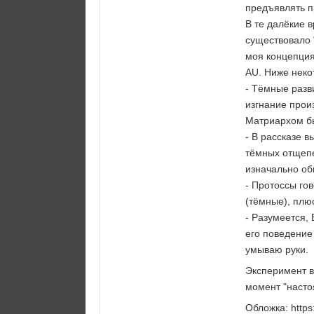
предъявлять п
В те далёкие 
существовало 
моя концепция
AU. Ниже неко
- Тёмные разв
изгнание прои
Матриархом бы
- В рассказе в
тёмных отщеп
изначально об
- Протоссы го
(тёмные), плю
- Разумеется,
его поведение
умываю руки.
Эксперимент в
момент "насто
Обложка: http