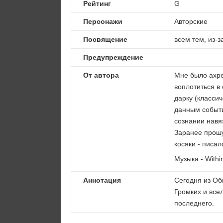
Рейтинг
G
Персонажи
Авторские
Посвящение
всем тем, из-з
Предупреждение
От автора
Мне было ахре
воплотиться в
дарку (класси
данным событи
сознании навя
Заранее прошу
косяки - писал
Музыка - Withi
Аннотация
Сегодня из Об
Громких и всел
последнего.