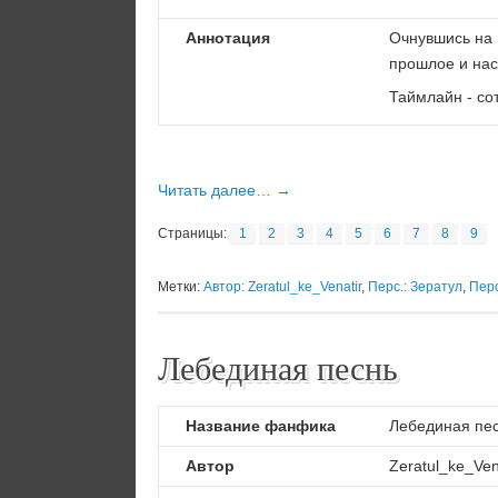
Аннотация
Очнувшись на 
прошлое и нас
Таймлайн - сот
Читать далее…
→
Страницы:
1
2
3
4
5
6
7
8
9
Метки:
Автор: Zeratul_ke_Venatir
,
Перс.: Зератул
,
Перс
Лебединая песнь
Название фанфика
Лебединая пе
Автор
Zeratul_ke_Ven