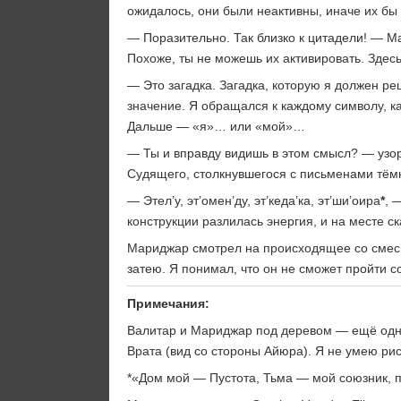
ожидалось, они были неактивны, иначе их бы
— Поразительно. Так близко к цитадели! — М
Похоже, ты не можешь их активировать. Здес
— Это загадка. Загадка, которую я должен ре
значение. Я обращался к каждому символу, ка
Дальше — «я»… или «мой»…
— Ты и вправду видишь в этом смысл? — узор
Судящего, столкнувшегося с письменами тём
— Этел’у, эт’омен’ду, эт’кеда’ка, эт’ши’оира
*
, 
конструкции разлилась энергия, и на месте 
Мариджар смотрел на происходящее со смесью
затею. Я понимал, что он не сможет пройти 
Примечания:
Валитар и Мариджар под деревом — ещё одн
Врата (вид со стороны Айюра). Я не умею рис
*«Дом мой — Пустота, Тьма — мой союзник, 