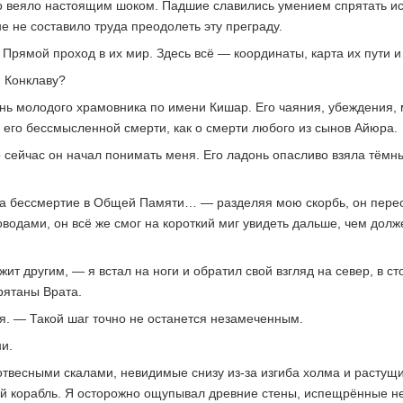
 веяло настоящим шоком. Падшие славились умением спрятать исти
е не составило труда преодолеть эту преграду.
Прямой проход в их мир. Здесь всё — координаты, карта их пути 
м Конклаву?
знь молодого храмовника по имени Кишар. Его чаяния, убеждения,
б его бессмысленной смерти, как о смерти любого из сынов Айюра.
о сейчас он начал понимать меня. Его ладонь опасливо взяла тёмны
 на бессмертие в Общей Памяти… — разделяя мою скорбь, он переос
водами, он всё же смог на короткий миг увидеть дальше, чем долж
жит другим, — я встал на ноги и обратил свой взгляд на север, в с
рятаны Врата.
я. — Такой шаг точно не останется незамеченным.
и.
отвесными скалами, невидимые снизу из-за изгиба холма и растущи
ий корабль. Я осторожно ощупывал древние стены, испещрённые 