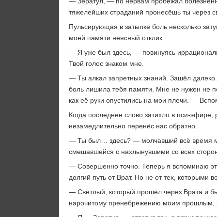
— Зератул, — по нервам пробежал болезненны
тяжелейших страданий пронесёшь ты через сво
Пульсирующая в затылке боль несколько зату
моей памяти неясный отклик.
— Я уже был здесь, — повинуясь иррационал
Твой голос знаком мне.
— Ты алкал запретных знаний. Зашёл далеко. 
боль лишила тебя памяти. Мне не нужен не по
как её руки опустились на мои плечи. — Вспо
Когда последнее слово затихло в пси-эфире, 
незамедлительно перенёс нас обратно.
— Ты был… здесь? — молчавший всё время мо
смешавшейся с нахлынувшими со всех сторон
— Совершенно точно. Теперь я вспоминаю это
долгий путь от Врат. Но не от тех, которыми 
— Светлый, который прошёл через Врата и бы
нарочитому пренебрежению моим прошлым, я в