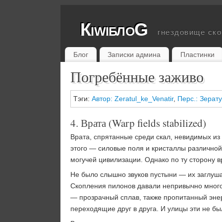
КiwiблоG
гнездовище ск
Блог
Записки админа
Пластинки
Погребённые заживо
Тэги:
Автор: Zeratul_ke_Venatir
,
Перс.: Зерат
4. Врата (Warp fields stabilized)
Врата, спрятанные среди скал, невидимых из 
этого — силовые поля и кристаллы различной
могучей цивилизации. Однако по ту сторону 
Не было слышно звуков пустыни — их заглуша
Скопления пилонов давали непривычно много
— прозрачный сплав, также пропитанный эне
переходящие друг в друга. И улицы эти не бы