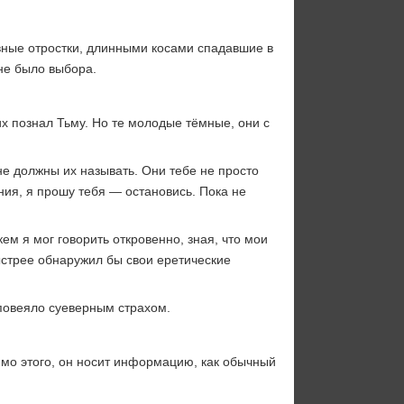
рвные отростки, длинными косами спадавшие в
 не было выбора.
х познал Тьму. Но те молодые тёмные, они с
не должны их называть. Они тебе не просто
ния, я прошу тебя — остановись. Пока не
ем я мог говорить откровенно, зная, что мои
быстрее обнаружил бы свои еретические
 повеяло суеверным страхом.
имо этого, он носит информацию, как обычный