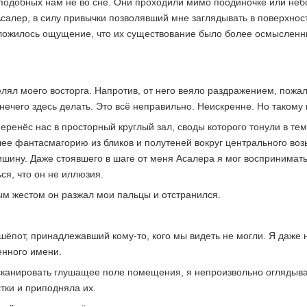
х подобных нам не во сне. Они проходили мимо поодиночке или не
салер, в силу привычки позволявший мне заглядывать в поверхнос
сложилось ощущение, что их существование было более осмысленн
ял моего восторга. Напротив, от него веяло раздражением, пожалу
ечего здесь делать. Это всё неправильно. Неискренне. Но такому 
перенёс нас в просторный круглый зал, своды которого тонули в те
шее фантасмагорию из бликов и полутеней вокруг центрального во
шину. Даже стоявшего в шаге от меня Асалера я мог воспринимат
ься, что он не иллюзия.
м жестом он разжал мои пальцы и отстранился.
шёпот, принадлежавший кому-то, кого мы видеть не могли. Я даже 
енного имени.
канировать глушащее поле помещения, я непроизвольно оглядыва
тки и приподняла их.