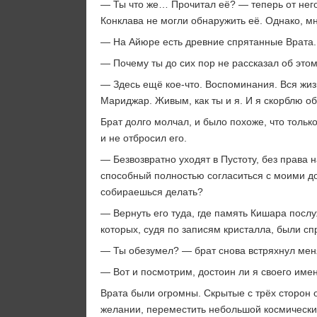
— Ты что же… Прочитал её? — теперь от него
Конклава не могли обнаружить её. Однако, мн
— На Айюре есть древние спрятанные Врата. 
— Почему ты до сих пор не рассказал об это
— Здесь ещё кое-что. Воспоминания. Вся жи
Мариджар. Живым, как ты и я. И я скорблю о
Брат долго молчал, и было похоже, что тольк
и не отбросил его.
— Безвозвратно уходят в Пустоту, без права
способный полностью согласиться с моими до
собираешься делать?
— Вернуть его туда, где память Кишара послу
которых, судя по записям кристалла, были сп
— Ты обезумел? — брат снова встряхнул мен
— Вот и посмотрим, достоин ли я своего имен
Врата были огромны. Скрытые с трёх сторон 
желании, переместить небольшой космическ