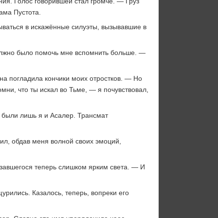
ния. Голос говорившей стал громче. — Груз
ама Пустота.
ываться в искажённые силуэты, вызывавшие в
олжно было помочь мне вспомнить больше. —
она погладила кончики моих отростков. — Но
мни, что ты искал во Тьме, — я почувствовал,
м были лишь я и Асалер. Трансмат
ил, обдав меня волной своих эмоций,
азавшегося теперь слишком ярким света. — И
рились. Казалось, теперь, вопреки его