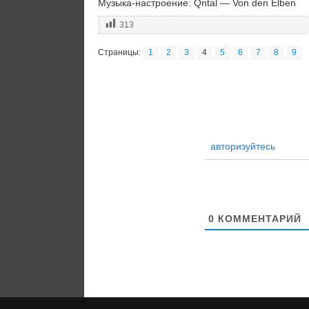
Музыка-настроение: Qntal — Von den Elben
313
Страницы:
1
2
3
4
5
6
7
8
9
авторизуйтесь
0
КОММЕНТАРИЙ