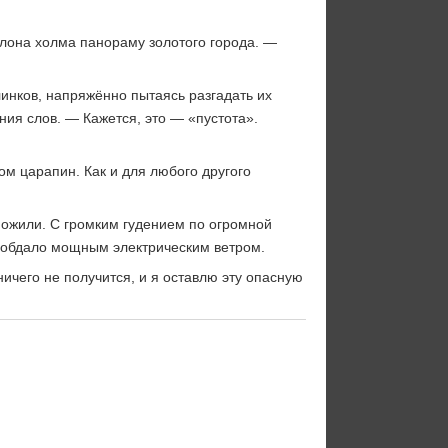
клона холма панораму золотого города. —
линков, напряжённо пытаясь разгадать их
ния слов. — Кажется, это — «пустота».
м царапин. Как и для любого другого
й ожили. С громким гудением по огромной
я обдало мощным электрическим ветром.
ичего не получится, и я оставлю эту опасную