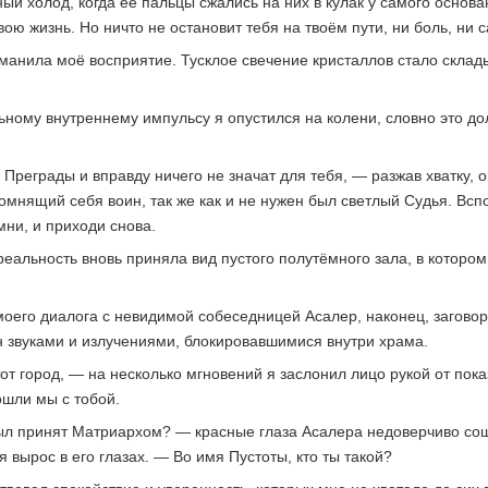
й холод, когда её пальцы сжались на них в кулак у самого основа
ю жизнь. Но ничто не остановит тебя на твоём пути, ни боль, ни с
манила моё восприятие. Тусклое свечение кристаллов стало склад
ьному внутреннему импульсу я опустился на колени, словно это д
Преграды и вправду ничего не значат для тебя, — разжав хватку, 
мнящий себя воин, так же как и не нужен был светлый Судья. Вспо
мни, и приходи снова.
реальность вновь приняла вид пустого полутёмного зала, в которо
его диалога с невидимой собеседницей Асалер, наконец, заговор
 звуками и излучениями, блокировавшимися внутри храма.
т город, — на несколько мгновений я заслонил лицо рукой от пок
вошли мы с тобой.
л принят Матриархом? — красные глаза Асалера недоверчиво сощу
ырос в его глазах. — Во имя Пустоты, кто ты такой?