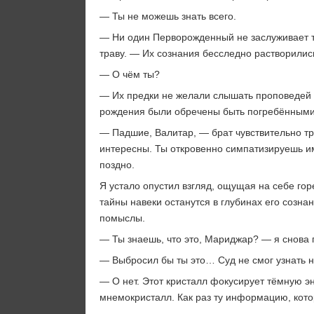
— Ты не можешь знать всего.
— Ни один Перворожденный не заслуживает та
траву. — Их сознания бесследно растворились
— О чём ты?
— Их предки не желали слышать проповедей и
рождения были обречены быть погребёнными 
— Падшие, Валитар, — брат чувствительно тр
интересны. Ты откровенно симпатизируешь им
поздно.
Я устало опустил взгляд, ощущая на себе гор
тайны навеки останутся в глубинах его созна
помыслы.
— Ты знаешь, что это, Мариджар? — я снова 
— Выбросил бы ты это… Суд не смог узнать 
— О нет. Этот кристалл фокусирует тёмную э
мнемокристалл. Как раз ту информацию, кот