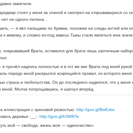
 давно заметили.
ариджар стоял у меня за спиной и смотрел на открывавшуюся со с
ь нет ни одного пилона…
шить, — я вёл пальцами по буквам, похожим на следы когтей или к
к к живому, и словно из-под завесы Тьмы стали являться мне значе
, покрывавший Врата, оставался для брата лишь хаотичным наборо
ных.
— я прочёл надпись полностью и в тот же миг Врата под моей руко
скалы передо мной раскрылся искрящийся провал, из которого мен
 страха и любопытства. Он до последнего надеялся, что у меня н
со мной. Молча попрощавшись, я шагнул вперёд.
а иллюстрация с хреновой резкостью:
http://goo.gl/BwEske
овать деревья -__-:
http://goo.gl/hSWKTe
путь мой — свобода, жизнь моя — одиночество»