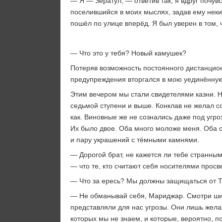
— Я — Зератул, — ответив так, я вдруг почув
поселившийся в моих мыслях, задав ему неки
пошёл по улице вперёд. Я был уверен в том, 
— Что это у тебя? Новый камушек?
Потеряв возможность постоянного дистанцион
предупреждения вторгался в мою уединённую
Этим вечером мы стали свидетелями казни. Н
седьмой ступени и выше. Конклав не желал с
как. Виновные же не сознались даже под угро
Их было двое. Оба много моложе меня. Оба о
и пару украшений с тёмными камнями.
— Дорогой брат, не кажется ли тебе странны
— что те, кто считают себя носителями прос
— Что за ересь? Мы должны защищаться от 
— Не обманывай себя, Мариджар. Смотри шире
представляли для нас угрозы. Они лишь желали
которых мы не знаем, и которые, вероятно, п