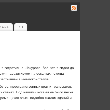
о мне
KB
я встретил на Шакурасе. Всё, что я видел до
екун паразитируем на осколках некогда
, застывшей в мнемокристалле.
отов, пространственных врат и трансматов.
х стенах. Под нашими ногами не было песка
тремящихся ввысь подобно скалам зданий и