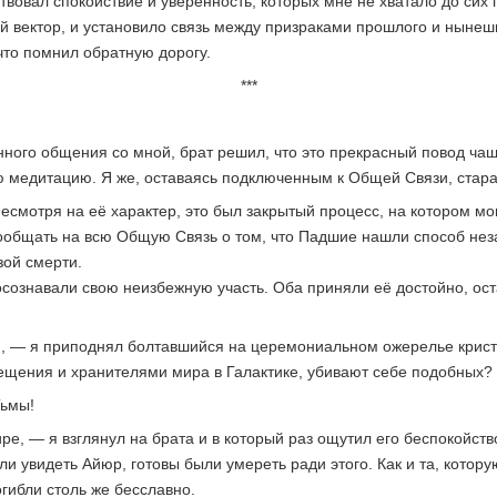
ствовал спокойствие и уверенность, которых мне не хватало до сих
й вектор, и установило связь между призраками прошлого и нынеш
что помнил обратную дорогу.
***
ного общения со мной, брат решил, что это прекрасный повод чащ
 медитацию. Я же, оставаясь подключенным к Общей Связи, старал
есмотря на её характер, это был закрытый процесс, на котором мо
ообщать на всю Общую Связь о том, что Падшие нашли способ неза
зой смерти.
сознавали свою неизбежную участь. Оба приняли её достойно, ост
м, — я приподнял болтавшийся на церемониальном ожерелье кристал
вещения и хранителями мира в Галактике, убивают себе подобных?
Тьмы!
, — я взглянул на брата и в который раз ощутил его беспокойст
 увидеть Айюр, готовы были умереть ради этого. Как и та, которую 
огибли столь же бесславно.