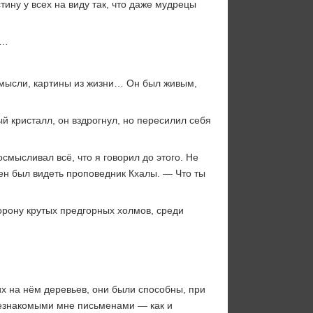
ну у всех на виду так, что даже мудрецы
и…
 мысли, картины из жизни… Он был живым,
й кристалл, он вздрогнул, но пересилил себя
мысливал всё, что я говорил до этого. Не
ен был видеть проповедник Кхалы. — Что ты
торону крутых предгорных холмов, среди
х на нём деревьев, они были способны, при
незнакомыми мне письменами — как и