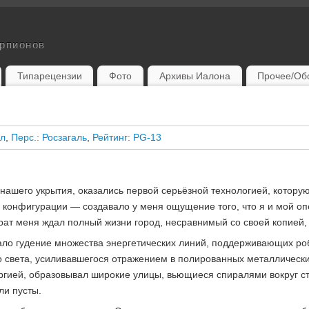
орпионов
Типарецензии
Фото
Архивы Иалона
Прочее/Об
ул
,
Перс.: Росзагаль
,
Рейтинг: PG-13
нашего укрытия, оказались первой серьёзной технологией, которую 
 конфигурации — создавало у меня ощущение того, что я и мой оп
врат меня ждал полный жизни город, несравнимый со своей копией
ло гудение множества энергетических линий, поддерживающих роб
 света, усиливавшегося отражением в полированных металлически
ргией, образовывал широкие улицы, вьющиеся спиралями вокруг с
ли пусты.