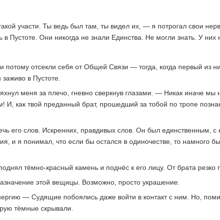
кой участи. Ты ведь был там, ты видел их, — я потрогал свои не
 в Пустоте. Они никогда не знали Единства. Не могли знать. У них
 потому отсекли себя от Общей Связи — тогда, когда первый из ни
заживо в Пустоте.
яхнул меня за плечо, гневно сверкнув глазами. — Никак иначе мы 
! И, как твой преданный брат, прошедший за тобой по тропе позна
ечь его слов. Искренних, правдивых слов. Он был единственным, с к
ния, и я понимал, что если бы остался в одиночестве, то намного 
поднял тёмно-красный камень и поднёс к его лицу. От брата резко
назначение этой вещицы. Возможно, просто украшение.
нергию — Судящие побоялись даже войти в контакт с ним. Но, пом
орую тёмные скрывали.