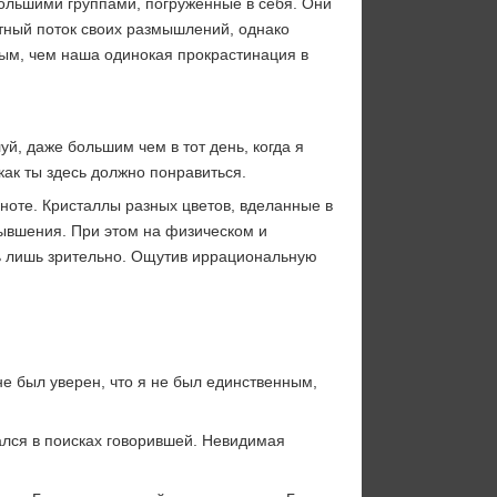
большими группами, погружённые в себя. Они
тный поток своих размышлений, однако
ым, чем наша одинокая прокрастинация в
й, даже большим чем в тот день, когда я
как ты здесь должно понравиться.
мноте. Кристаллы разных цветов, вделанные в
зывшения. При этом на физическом и
ь лишь зрительно. Ощутив иррациональную
не был уверен, что я не был единственным,
лся в поисках говорившей. Невидимая