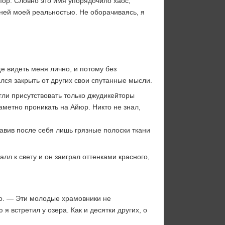
 пор. Словно это имя упорядочило хаос,
ней моей реальностью. Не оборачиваясь, я
е видеть меня лично, и потому без
ся закрыть от других свои спутанные мысли.
гли присутствовать только джудикейторы
метно проникать на Айюр. Никто не знал,
авив после себя лишь грязные полоски ткани
л к свету и он заиграл оттенками красного,
во. — Эти молодые храмовники не
я встретил у озера. Как и десятки других, о