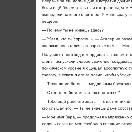
Впервые за эти долгие дни я встретил други
были ещё более закрыты и отстранены, чем А
выглядели намного опрятнее. У меня сразу 
пещере.
— Почему ты не живёшь здесь?
— Ждал, что ты спросишь, — Асалер не раздел
впервые попытался заговорить с ним. — Мне н
Получив от него код и координаты, трансмат 
стены, испускали слабое свечение, создавав
психическом уровне я ощущал абсолютную ти
тревогу, я схватил его за плечо, чтобы убедит
— Технологии богов, — медленным брезгливы
— От кого же боги могли так прятаться?
— Тебе ещё рано это знать, — ответил тихий 
кто слышал его. — Ты не знаешь даже собств
— Моё имя Зера, — продолжая напряжённо с
ладонь легла на мои свободно висящие отрос