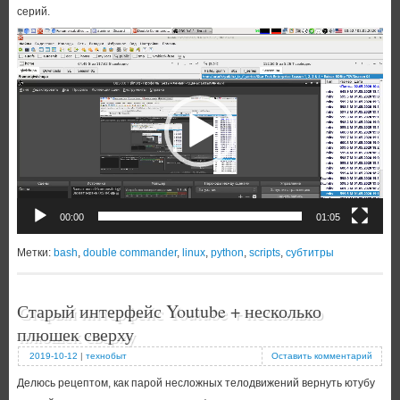
серий.
Видеоплеер
00:00
01:05
Метки:
bash
,
double commander
,
linux
,
python
,
scripts
,
субтитры
Старый интерфейс Youtube + несколько
плюшек сверху
2019-10-12
|
технобыт
Оставить комментарий
Делюсь рецептом, как парой несложных телодвижений вернуть ютубу