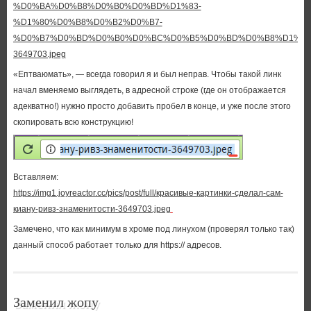
%D0%BA%D0%B8%D0%B0%D0%BD%D1%83-
%D1%80%D0%B8%D0%B2%D0%B7-
%D0%B7%D0%BD%D0%B0%D0%BC%D0%B5%D0%BD%D0%B8%D1%82
3649703.jpeg
«Ептваюмать», — всегда говорил я и был неправ. Чтобы такой линк
начал вменяемо выглядеть, в адресной строке (где он отображается
адекватно!) нужно просто добавить пробел в конце, и уже после этого
скопировать всю конструкцию!
Вставляем:
https://img1.joyreactor.cc/pics/post/full/красивые-картинки-сделал-сам-
киану-ривз-знаменитости-3649703.jpeg
Замечено, что как минимум в хроме под линухом (проверял только так)
данный способ работает только для https:// адресов.
Заменил жопу