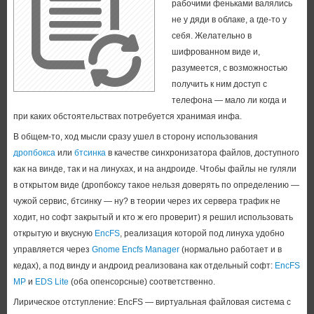
рабочими феньками валялись
не у дяди в облаке, а где-то у
себя. Желательно в
шифрованном виде и,
разумеется, с возможностью
получить к ним доступ с
телефона — мало ли когда и
при каких обстоятельствах потребуется хранимая инфа.
В общем-то, ход мысли сразу ушел в сторону использования
дропбокса
или
бтсинка
в качестве синхронизатора файлов, доступного
как на винде, так и на линухах, и на андроиде. Чтобы файлы не гуляли
в открытом виде (дропбоксу такое нельзя доверять по определению —
чужой сервис, бтсинку — ну? в теории через их сервера трафик не
ходит, но софт закрытый и кто ж его проверит) я решил использовать
открытую и вкусную
EncFS
, реализация которой под линуха удобно
управляется через
Gnome Encfs Manager
(нормально работает и в
кедах), а под винду и андроид реализована как отдельный софт:
EncFS
MP
и
EDS Lite
(оба опенсорсные) соответственно.
Лирическое отступление: EncFS — виртуальная файловая система с