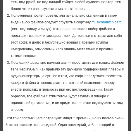
есть под рукой, но под виндой сойдет любой аудиоконвертер, тем
более что их зачастую встраивают в плееры.
Полученный после порезки, или изначально скаченный в таком
виде набор файлов следует сгрузить в софтину
musicbrainz picard
(есть под винду и линух), которая распознает набор файлов и
проставит все причитающиеся теги. До того как я открыл для себя
этот софт, я долго и безуспешно воевал с треками группы
«Megadeath», альбомом «Black Album» Металлики и прочими
такими вещами.
Последний довольно важный шаг — проставить для наших файлов
теги ReplayGain. Как правило эту функцию поддерживают плееры и
аудиоконвертеры, а суть ее в том, что софт определяет громкость
каждого файла и прописывает тег, который позволяет плееру
внести поправку в громкость при его воспроизведении. Таким
образом, все файлы с этим тегом будут звучать в плеере с
одинаковой громкостью, и не придется ее вечно подкручивать взад-
вперед.
Эти три простых шага потребуют минут 5 времени, но их польза очень
быстро становится очевидной. Один последний, избавляющий от