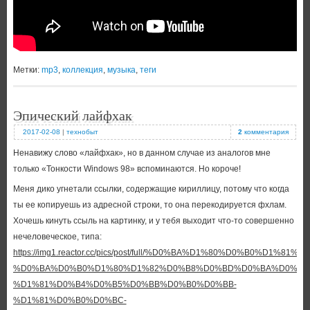
Метки:
mp3
,
коллекция
,
музыка
,
теги
Эпический лайфхак
2017-02-08
|
технобыт
2
комментария
Ненавижу слово «лайфхак», но в данном случае из аналогов мне
только «Тонкости Windows 98» вспоминаются. Но короче!
Меня дико угнетали ссылки, содержащие кириллицу, потому что когда
ты ее копируешь из адресной строки, то она перекодируется фхлам.
Хочешь кинуть ссыль на картинку, и у тебя выходит что-то совершенно
нечеловеческое, типа:
https://img1.reactor.cc/pics/post/full/%D0%BA%D1%80%D0%B0%D1%
%D0%BA%D0%B0%D1%80%D1%82%D0%B8%D0%BD%D0%BA%D0%B8
%D1%81%D0%B4%D0%B5%D0%BB%D0%B0%D0%BB-
%D1%81%D0%B0%D0%BC-