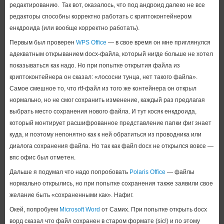
редактированию. Так вот, оказалось, что под андроид далеко не все
редакторы способны корректно работать с криптоконтейнером
енкдроида (или вообще корректно работать).
Первым был проверен
WPS Office
— в свое время он мне приглянулся
адекватным открыванием docx-файла, который нигде больше не хотел
показываться как надо. Но при попытке открытия файла из
криптоконтейнера он сказал: «лососни тунца, нет такого файла».
Самое смешное то, что rtf-файл из того же контейнера он открыл
нормально, но не смог сохранить изменение, каждый раз предлагая
выбрать место сохранения нового файла. И тут косяк енкдроида,
который монтирует расшифрованное представление папки фиг знает
куда, и поэтому непонятно как к ней обратиться из проводника или
диалога сохранения файла. Но так как файл docx не открылся вовсе —
впс офис был отметен.
Дальше я подумал что надо попробовать
Polaris Office
— файлы
нормально открылись, но при попытке сохранения также заявили свое
желание быть «сохраненными как». Нафиг.
Окей, попробуем
Microsoft Word
от Самих. При попытке открыть docx
ворд сказал что файл сохранен в старом формате (sic!) и по этому