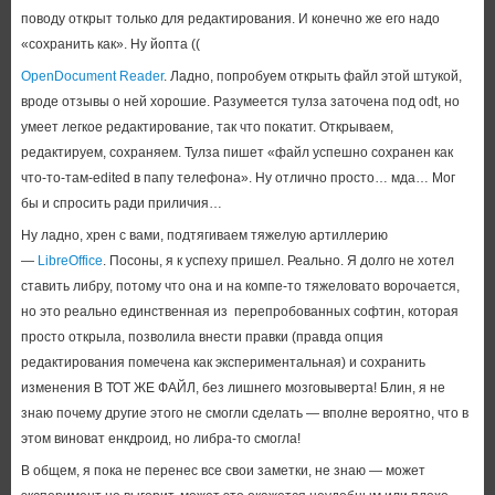
поводу открыт только для редактирования. И конечно же его надо
«сохранить как». Ну йопта ((
OpenDocument Reader
. Ладно, попробуем открыть файл этой штукой,
вроде отзывы о ней хорошие. Разумеется тулза заточена под odt, но
умеет легкое редактирование, так что покатит. Открываем,
редактируем, сохраняем. Тулза пишет «файл успешно сохранен как
что-то-там-edited в папу телефона». Ну отлично просто… мда… Мог
бы и спросить ради приличия…
Ну ладно, хрен с вами, подтягиваем тяжелую артиллерию
—
LibreOffice
. Посоны, я к успеху пришел. Реально. Я долго не хотел
ставить либру, потому что она и на компе-то тяжеловато ворочается,
но это реально единственная из перепробованных софтин, которая
просто открыла, позволила внести правки (правда опция
редактирования помечена как экспериментальная) и сохранить
изменения В ТОТ ЖЕ ФАЙЛ, без лишнего мозговыверта! Блин, я не
знаю почему другие этого не смогли сделать — вполне вероятно, что в
этом виноват енкдроид, но либра-то смогла!
В общем, я пока не перенес все свои заметки, не знаю — может