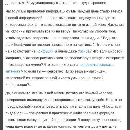
доверять любому увиденному в интернете — куда страшнее.
Часто ли мы проверяем информацию? Мы каждый день сталкиваемся
с новой информацией — новостные сводки, подслушанные где-то
интересные факты, те самые красивые цитатки из пабликов. Насколько
мы склонны принимать все их на веру? Насколько мы любопытны,
чтобы задаться вопросом — а не впаривают ли нам дичь? Ведь что
если Конфуций не говорил написанного на картинке? Что если с нее
на нас смотрит не
Конфуций
, а очень даже
Уэсиба
? Что если мировой
конфликт, о котором рассказывают по телевизору и пишут в интернете
— освещается лживо? Что если никто так и
не прилетел спасать
китенка
? Что если ты — конкретно ТЫ живешь в «матрице»,
сплетенной из непроверенной и часто умышленно лживой
информации?..
Да, в общем-то, все мы в ней живем, потому что каждый человек
совершенно индивидуально воспринимает мир вокруг себя. Но это не
повод расслабляться и позволять другим впаривать дичь. «Пруф, или
пиздабол» — прекрасная и практически универсальная формула,
отсекающая массу ненужной информации. В нашу эпоху перепостов,
когда даже новостные издания копипастят контент друг у друга, не