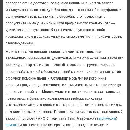
проверяя его на достоверность; когда нашим мнением пытаются
манипулировать по поводу и без повода — спрашивайте пруфлинк, и
если человек ли, издание ли, не способны его предоставить —
пропускайте мимо ушей или ищите пруф самостоятельно. Гугл —
удивительная штука, способная помочь почувствовать себя
исследователем и сделать удивительные открытия — пользуйтесь им
с наслаждением.
Если же вы сами решили поделиться чем-то интересным,
заслуживающим внимания, удивительным фактом — не забывайте что
такое|hyperlink|link|ссылка — самый важный инструмент старого и
нового веба, как клей обеспечивающий связность информации в этой
огромной помойке данных. Оставляйте ссылки на источники
информации, и ее достоверность и значимость моментально обретут
дополнительный вес. Многие удивятся, но в интернете есть сервисы,
позволяющие буквально архивировать информацию, ведь
утверждение «все что попало в интернет — остается в нем навсегда»
— далеко не всегда истинно. Помните ли вы как выглядел популярный
в россии поисковик APORT году так в 99м? А веб-архив (
archive.org
)
помнит
! И он поможет не потерять важное, когда это нужно. В