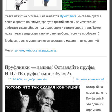
Сетка лежит на гитхабе и называется
style2paints
. Инсталлируется
легко и просто на линукс, требует третий питон и замечательно
работает в контейнере под целероном и с гигом оперативки. Также
может юзать видеокарту, но чего не пробовал того не пробовал =)
В общем, если с меня начнется восстание машин — ну соррян =))
Метки:
аниме
,
нейросети
,
раскраска
Пруфлинки — важны! Оставляйте пруфы,
ИЩИТЕ пруфы! (многабуков!)
2017-09-09
|
лытдыбр
,
технобыт
Оставить комментарий
Который на
самом деле не
Конфуций. И
это одна из
огромного