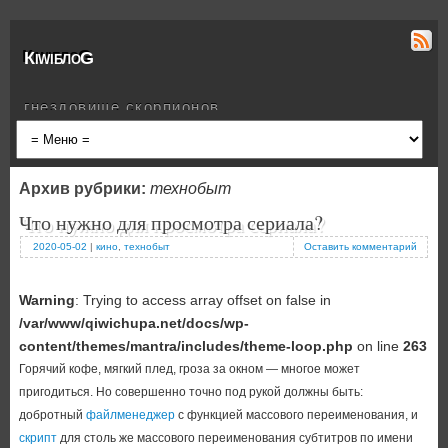
КiwiблоG
гнездовище скорпионов
Архив рубрики:
технобыт
Что нужно для просмотра сериала?
2020-05-02
|
кино
,
технобыт
Оставить комментарий
Warning
: Trying to access array offset on false in
/var/www/qiwichupa.net/docs/wp-
content/themes/mantra/includes/theme-loop.php
on line
263
Горячий кофе, мягкий плед, гроза за окном — многое может
пригодиться. Но совершенно точно под рукой должны быть:
добротный
файлменеджер
с функцией массового переименования, и
скрипт
для столь же массового переименования субтитров по имени