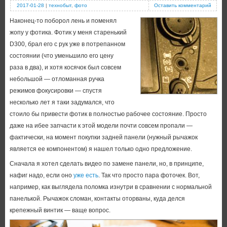
2017-01-28
|
технобыт
,
фото
Оставить комментарий
Наконец-то поборол лень и поменял
жопу у фотика. Фотик у меня старенький
D300, брал его с рук уже в потрепанном
состоянии (что уменьшило его цену
раза в два), и хотя косячок был совсем
небольшой — отломанная ручка
режимов фокусировки — спустя
несколько лет я таки задумался, что
стоило бы привести фотик в полностью рабочее состояние. Просто
даже на ибее запчасти к этой модели почти совсем пропали —
фактически, на момент покупки задней панели (нужный рычажок
является ее компонентом) я нашел только одно предложение.
Сначала я хотел сделать видео по замене панели, но, в принципе,
нафиг надо, если оно
уже есть
. Так что просто пара фоточек. Вот,
например, как выглядела поломка изнутри в сравнении с нормальной
панелькой. Рычажок сломан, контакты оторваны, куда делся
крепежный винтик — ваще вопрос.