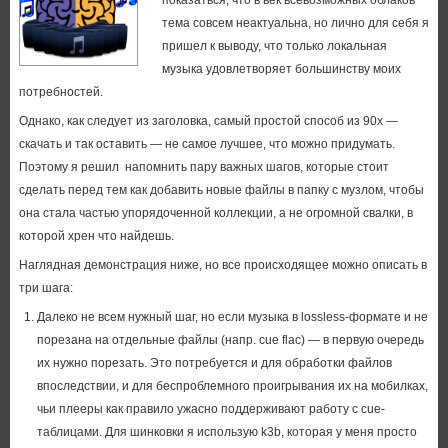
показаться, что в век всевозможных облаков
тема совсем неактуальна, но лично для себя я
пришел к выводу, что только локальная
музыка удовлетворяет большинству моих
потребностей.
Однако, как следует из заголовка, самый простой способ из 90х —
скачать и так оставить — не самое лучшее, что можно придумать.
Поэтому я решил напомнить пару важных шагов, которые стоит
сделать перед тем как добавить новые файлы в папку с музлом, чтобы
она стала частью упорядоченной коллекции, а не огромной свалки, в
которой хрен что найдешь.
Наглядная демонстрация ниже, но все происходящее можно описать в
три шага:
Далеко не всем нужный шаг, но если музыка в lossless-формате и не
порезана на отдельные файлы (напр. cue flac) — в первую очередь
их нужно порезать. Это потребуется и для обработки файлов
впоследствии, и для беспроблемного проигрывания их на мобилках,
чьи плееры как правило ужасно поддерживают работу с cue-
таблицами. Для шинковки я использую k3b, которая у меня просто