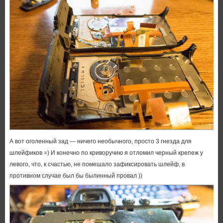
А вот оголенный зад — ничего необычного, просто 3 гнезда для
шлейфиков =) И конечно по криворучию я отломил черный крепеж у
левого, что, к счастью, не помешало зафиксировать шлейф, в
противном случае был бы былинный провал ))