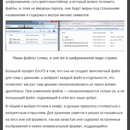
шифрованием, суть криптоконтейнер, в который можно положить
файлы, и, пока не введешь пароль, они будут видны под страшными
названиями и содержать внутри месиво символов.
Наши файлы слева, и они же в шифрованном виде справа
Большой профит EncFS в том, что она не создает монолитный файл
для тома с данными, а шифрует каждый файл в отдельности, что
позволяет как раз таки дешево синхронизировать их через всякие
дропбоксы. При изменении файла — синхронизируется только он, а не
большущий файл, содержащий в себе все наше добро.
В общем я выбрал бтсинк и енкфс, и дальше пришлось столкнуться с
неприятным открытием. Для хранения заметок я решил остановиться
на docx или odt формате, так как зачастую они содержат встроенные
изображения и нужен универсальный формат, поддающийся