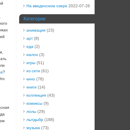
ой
На введенском озере
2022-07-26
,
Категории
кого
иках
анимация
(23)
дей
арт
(8)
еда
(2)
и,
иалон
(3)
мать
игры
(51)
сли
из сети
(61)
ба
?
Что
кино
(78)
книги
(14)
коллекция
(43)
комиксы
(9)
асная
лолы
(29)
гда
лытдыбр
(188)
ием
музыка
(73)