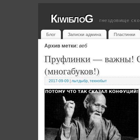
КiwiблоG
гнездовище ск
Блог
Записки админа
Пластинки
Архив метки:
веб
Пруфлинки — важны! 
(многабуков!)
2017-09-09
|
лытдыбр
,
технобыт