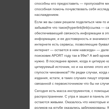
способны его предоставить — пропускайте м
способная помочь почувствовать себя исслед
наслаждением.
Если же вы сами решили поделиться чем-то
забывайте что такое|hyperlink|link|ссылка — 
обеспечивающий связность информации в это
информации, и ее достоверность и значимост
интернете есть сервисы, позволяющие буква
интернет — остается в нем навсегда» — дале
поисковик APORT году так в 99м? А веб-архив
нужно. В последнее время, когда я цитирую ка
цитируемый источник, но и на копию этого ис
глупости чиновников? Не редки случаи, когда
издания, кстати, в таких случаях пишут опро
связанной с первоисточником что бы ни случи
Сегодня есть масса инструментов, с помощь
распространении. С утра я зашел в панель это
остаются живыми. Оказалось что некоторые и
роликов на ютубе оказались заблокированы. 