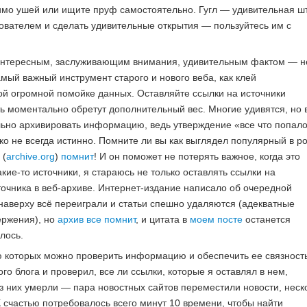
имо ушей или ищите пруф самостоятельно. Гугл — удивительная шт
ователем и сделать удивительные открытия — пользуйтесь им с
 интересным, заслуживающим внимания, удивительным фактом — н
самый важный инструмент старого и нового веба, как клей
й огромной помойке данных. Оставляйте ссылки на источники
ь моментально обретут дополнительный вес. Многие удивятся, но 
льно архивировать информацию, ведь утверждение «все что попало
ко не всегда истинно. Помните ли вы как выглядел популярный в р
 (
archive.org
)
помнит
! И он поможет не потерять важное, когда это
кие-то источники, я стараюсь не только оставлять ссылки на
точника в веб-архиве. Интернет-издание написало об очередной
 наверху всё переиграли и статьи спешно удаляются (адекватные
вержения), но
архив все помнит
, и цитата в
моем посте
останется
лось.
ю которых можно проверить информацию и обеспечить ее связност
го блога и проверил, все ли ссылки, которые я оставлял в нем,
з них умерли — пара новостных сайтов переместили новости, неск
К счастью потребовалось всего минут 10 времени, чтобы найти