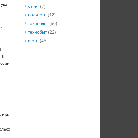
ука,
отчет
(7)
политота
(12)
техноблог
(50)
е
технобыт
(22)
фото
(45)
в
 в
оссии
ь при
олько