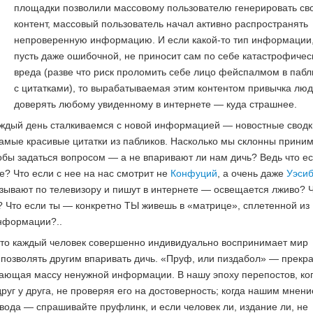
площадки позволили массовому пользователю генерировать св
контент, массовый пользователь начал активно распространять
непроверенную информацию. И если какой-то тип информации
пусть даже ошибочной, не приносит сам по себе катастрофичес
вреда (разве что риск проломить себе лицо фейспалмом в пабл
с цитатками), то вырабатываемая этим контентом привычка лю
доверять любому увиденному в интернете — куда страшнее.
дый день сталкиваемся с новой информацией — новостные сводк
амые красивые цитатки из пабликов. Насколько мы склонны прини
обы задаться вопросом — а не впаривают ли нам дичь? Ведь что е
е? Что если с нее на нас смотрит не
Конфуций
, а очень даже
Уэси
азывают по телевизору и пишут в интернете — освещается лживо? 
? Что если ты — конкретно ТЫ живешь в «матрице», сплетенной из
нформации?..
 что каждый человек совершенно индивидуально воспринимает мир
и позволять другим впаривать дичь. «Пруф, или пиздабол» — прекр
кающая массу ненужной информации. В нашу эпоху перепостов, ко
руг у друга, не проверяя его на достоверность; когда нашим мнен
вода — спрашивайте пруфлинк, и если человек ли, издание ли, не