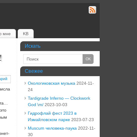
о мне
KB
Искать
!
Свежее
арий
Окологиковская музыка
2024-11-
числа
24
Tardigrade Inferno — Clockwork
нта…
God \m/
2023-10-03
это
Гидрофлай фест 2023 в
вным
Измайловском парке
2023-07-23
Muscum человека-паука
2022-11-
рнет-
30