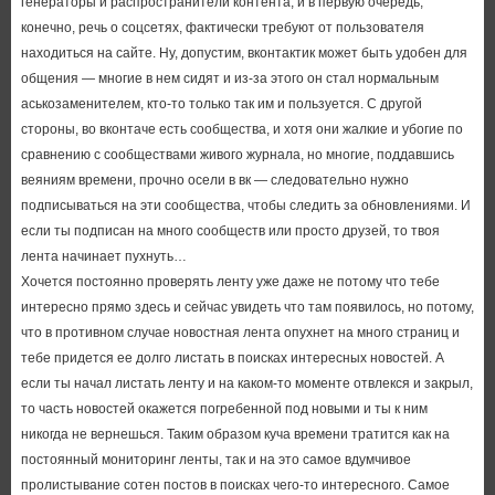
генераторы и распространители контента, и в первую очередь,
конечно, речь о соцсетях, фактически требуют от пользователя
находиться на сайте. Ну, допустим, вконтактик может быть удобен для
общения — многие в нем сидят и из-за этого он стал нормальным
аськозаменителем, кто-то только так им и пользуется. С другой
стороны, во вконтаче есть сообщества, и хотя они жалкие и убогие по
сравнению с сообществами живого журнала, но многие, поддавшись
веяниям времени, прочно осели в вк — следовательно нужно
подписываться на эти сообщества, чтобы следить за обновлениями. И
если ты подписан на много сообществ или просто друзей, то твоя
лента начинает пухнуть…
Хочется постоянно проверять ленту уже даже не потому что тебе
интересно прямо здесь и сейчас увидеть что там появилось, но потому,
что в противном случае новостная лента опухнет на много страниц и
тебе придется ее долго листать в поисках интересных новостей. А
если ты начал листать ленту и на каком-то моменте отвлекся и закрыл,
то часть новостей окажется погребенной под новыми и ты к ним
никогда не вернешься. Таким образом куча времени тратится как на
постоянный мониторинг ленты, так и на это самое вдумчивое
пролистывание сотен постов в поисках чего-то интересного. Самое