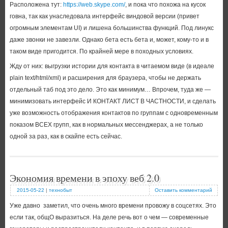
Расположена тут:
https://web.skype.com/
, и пока что похожа на кусок
говна, так как унаследовала интерфейс виндовой версии (привет
огромным элементам UI) и лишена большинства функций. Под линукс
даже звонки не завезли. Однако бета есть бета и, может, кому-то и в
таком виде пригодится. По крайней мере в походных условиях.
Жду от них: выгрузки истории для контакта в читаемом виде (в идеале
plain text/html/xml) и расширения для браузера, чтобы не держать
отдельный таб под это дело. Это как минимум… Впрочем, туда же —
минимизовать интерфейс И КОНТАКТ ЛИСТ В ЧАСТНОСТИ, и сделать
уже возможность отображения контактов по группам с одновременным
показом ВСЕХ групп, как в нормальных мессенджерах, а не только
одной за раз, как в скайпе есть сейчас.
Экономия времени в эпоху веб 2.0
2015-05-22
|
технобыт
Оставить комментарий
Уже давно заметил, что очень много времени провожу в соцсетях. Это
если так, общО выразиться. На деле речь вот о чем — современные