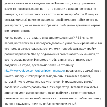
унылые ленты — все в одном месте! Более того, я могу прочитать
какие-то новости выборочно, что-то занести в избранное чтобы не
потерять, а что-то отложить на потом и оно не проебется. К тому же
есть глобальный поиск по фидам, который помогает найти то что ты
уже прочитал, но не занес в избранное. В общем — времени и нервов
экономится знатно.
Как же перестать страдать и начать пользоваться? RSS-читалок
валом, но так как сам я пользуюсь довольно уникальным решением, так
что предлагаю воспользоваться гуглом и попробовать пару-тройку
разных вариантов. Что до подключения самих новостных каналов, то
все не всегда просто. Например чтобы запихнуть в читалку свои
подписки на ютубе, достаточно зайти на страницу
http://www.youtube.com/subscription_manager
, пролистать в самый низ и
нажать кнопку «
Экспортировать подписки». Скачается файлик,
который нужно сохранить как «что-то.opml» (расширение важно),
после чего импортировать его в RSS-агрегатор. Кстати важно чтобы
агрегатор умел импортировать такие файлики и экспортировать в
оные ваши подписки — обратите на это внимание, это облегчит смену
ридера в будущем, если вы найдете более удачный.