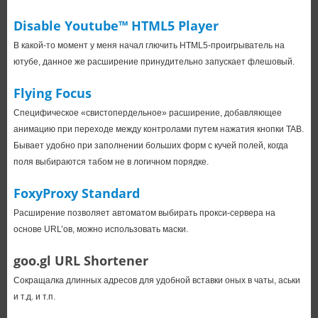
Disable Youtube™ HTML5 Player
В какой-то момент у меня начал глючить HTML5-проигрыватель на
ютубе, данное же расширение принудительно запускает флешовый.
Flying Focus
Специфическое «свистопердельное» расширение, добавляющее
анимацию при переходе между контролами путем нажатия кнопки TAB.
Бывает удобно при заполнении больших форм с кучей полей, когда
поля выбираются табом не в логичном порядке.
FoxyProxy Standard
Расширение позволяет автоматом выбирать прокси-сервера на
основе URL’ов, можно использовать маски.
goo.gl URL Shortener
Сокращалка длинных адресов для удобной вставки оных в чаты, аськи
и т.д. и т.п.