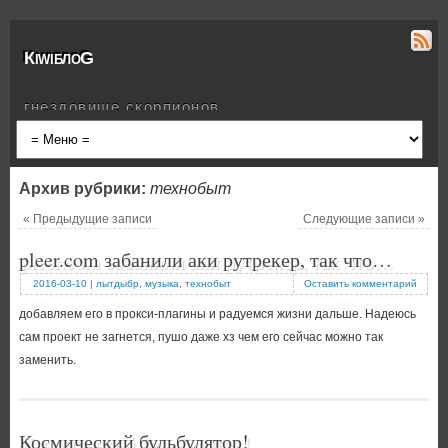
КiwiблоG
гнездовище скорпионов
Архив рубрики:
технобыт
«
Предыдущие записи
Следующие записи
»
pleer.com забанили аки рутрекер, так что…
2016-03-10
|
лытдыбр
,
музыка
,
технобыт
Оставить комментарий
добавляем его в прокси-плагины и радуемся жизни дальше. Надеюсь
сам проект не загнется, пушо даже хз чем его сейчас можно так
заменить.
Космический бульбулятор!