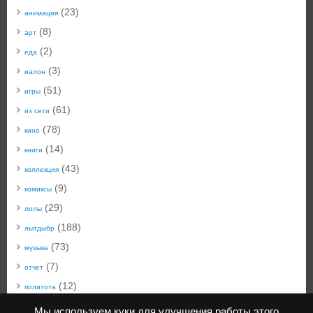
(23)
анимация
(8)
арт
(2)
еда
(3)
иалон
(51)
игры
(61)
из сети
(78)
кино
(14)
книги
(43)
коллекция
(9)
комиксы
(29)
лолы
(188)
лытдыбр
(73)
музыка
(7)
отчет
(12)
политота
(50)
техноблог
Мы используем куки для улучшения работы этого