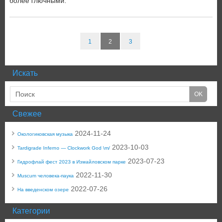
более глючными.
1
2
3
Искать
Свежее
2024-11-24
Окологиковская музыка
2023-10-03
Tardigrade Inferno — Clockwork God \m/
2023-07-23
Гидрофлай фест 2023 в Измайловском парке
2022-11-30
Muscum человека-паука
2022-07-26
На введенском озере
Категории