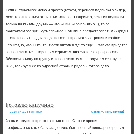
Если с ютубом все легко и просто (кстати, перенеся подписки в ридер,
можете отписаться от лишних каналов. Например, оставив подписки
только на каналы друзей — чтобы им было приятно =), то со
вконтактом все чуть-чуть сложнее. Сам вк не предоставляет RSS-фиды
— оно и понятно, для соцсети важны просмотры страниц и крайне
невыгодно, чтобы контент сети читался где-то еще — так что придется
воспользоваться сторонним сервисом: http://vk-to-rss.appspot.com/.
Вбиваем ссылку на группу или пользователя — получаем ссылку на
RSS, копируем ее из адресной строки в ридер и готово дело.
Готовлю капучино
2015-04-21
|
технобыт
Оставить комментарий
Запилил видео о приготовлении кофе. С точки зрения
профессиональных бариста должно быть полный кошмар, но решил