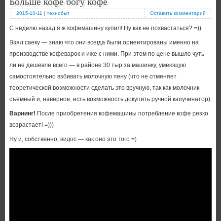
Больше кофе богу кофе
2015-10-11
|
технобыт
Оставить комментарий
С неделю назад я ж кофемашину купил! Ну как не похвастаться? =))
Взял саеку — знаю что они всегда были ориентированы именно на
производстве кофеварок и иже с ними. При этом по цене вышло чуть
ли не дешевле всего — в районе 30 тыр за машинку, умеющую
самостоятельно взбивать молочную пену (что не отменяет
теоретической возможности сделать это вручную, так как молочник
съемный и, наверное, есть возможность докупить ручной капучинатор).
Варнинг!
После приобретения кофемашины потребление кофе резко
возрастает! =)))
Ну и, собственно, видос — как оно это того =)