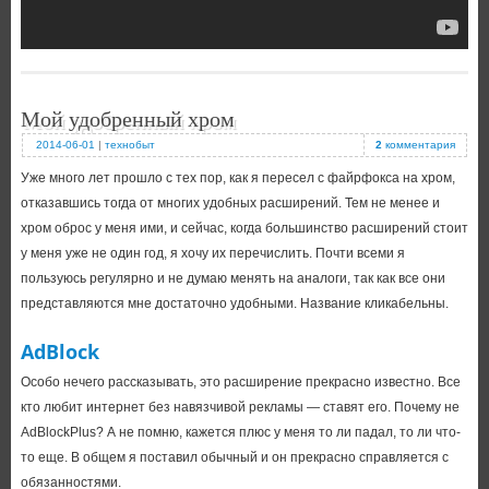
Мой удобренный хром
2014-06-01
|
технобыт
2
комментария
Уже много лет прошло с тех пор, как я пересел с файрфокса на хром,
отказавшись тогда от многих удобных расширений. Тем не менее и
хром оброс у меня ими, и сейчас, когда большинство расширений стоит
у меня уже не один год, я хочу их перечислить. Почти всеми я
пользуюсь регулярно и не думаю менять на аналоги, так как все они
представляются мне достаточно удобными. Название кликабельны.
AdBlock
Особо нечего рассказывать, это расширение прекрасно известно. Все
кто любит интернет без навязчивой рекламы — ставят его. Почему не
AdBlockPlus? А не помню, кажется плюс у меня то ли падал, то ли что-
то еще. В общем я поставил обычный и он прекрасно справляется с
обязанностями.