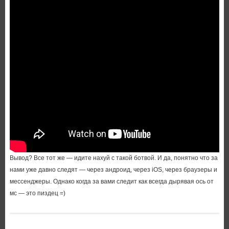
Вывод? Все тот же — идите нахуй с такой ботвой. И да, понятно что за
нами уже давно следят — через андроид, через iOS, через браузеры и
мессенджеры. Однако когда за вами следит как всегда дырявая ось от
мс — это пиздец =)