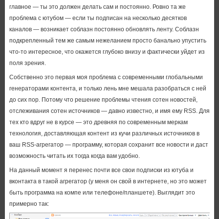
главное — ты это должен делать сам и постоянно. Ровно та же
проблема с ютубом — если ты подписан на несколько десятков
каналов — возникает соблазн постоянно обновлять ленту. Соблазн
подкрепленный тем же самым нежеланием просто банально упустить
что-то интересное, что окажется глубоко внизу и фактически уйдет из
поля зрения.
Собственно это первая моя проблема с современными глобальными
генераторами контента, и только лень мне мешала разобраться с ней
до сих пор. Потому что решение проблемы чтения сотен новостей,
отслеживания сотен источников — давно известно, и имя ему RSS. Для
тех кто вдруг не в курсе — это древняя по современным меркам
технология, доставляющая контент из кучи различных источников в
ваш RSS-агрегатор — программу, которая сохранит все новости и даст
возможность читать их тогда когда вам удобно.
На данный момент я перенес почти все свои подписки из ютуба и
вконтакта в такой агрегатор (у меня он свой в интернете, но это может
быть программа на компе или телефоне/планшете). Выглядит это
примерно так: