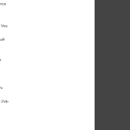
тся
 Что
мый
т
ть
//vk-