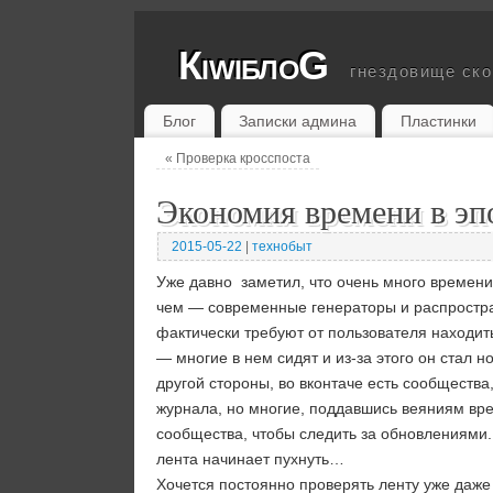
КiwiблоG
гнездовище ск
Блог
Записки админа
Пластинки
«
Проверка кросспоста
Экономия времени в эпо
2015-05-22
|
технобыт
Уже давно заметил, что очень много времени 
чем — современные генераторы и распростран
фактически требуют от пользователя находить
— многие в нем сидят и из-за этого он стал н
другой стороны, во вконтаче есть сообщества
журнала, но многие, поддавшись веяниям вре
сообщества, чтобы следить за обновлениями. 
лента начинает пухнуть…
Хочется постоянно проверять ленту уже даже 