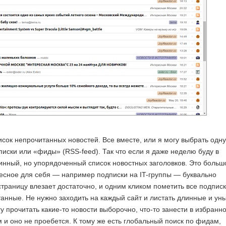
исок непрочитанных новостей. Все вместе, или я могу выбрать одну
иски или «фиды» (RSS-feed). Так что если я даже неделю буду в
линный, но упорядоченный список новостных заголовков. Это больш
ересное для себя — например подписки на IT-группы — буквально
страницу влезает достаточно, и одним кликом пометить все подпис
танные. Не нужно заходить на каждый сайт и листать длинные и ун
у прочитать какие-то новости выборочно, что-то занести в избранн
м и оно не проебется. К тому же есть глобальный поиск по фидам,