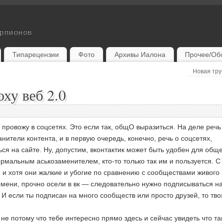
орпионов
Типарецензии
Фото
Архивы Иалона
Прочее/Об
Новая тр
ху веб 2.0
провожу в соцсетях. Это если так, общО выразиться. На деле речь 
ители контента, и в первую очередь, конечно, речь о соцсетях,
ся на сайте. Ну, допустим, вконтактик может быть удобен для общ
ормальным аськозаменителем, кто-то только так им и пользуется. С
, и хотя они жалкие и убогие по сравнению с сообществами живого
мени, прочно осели в вк — следовательно нужно подписываться на
И если ты подписан на много сообществ или просто друзей, то тво
не потому что тебе интересно прямо здесь и сейчас увидеть что т