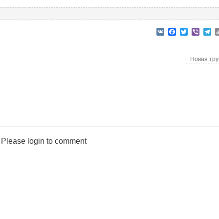
VK
Facebook
Twitter
Viber
T
Новая тр
Please login to comment