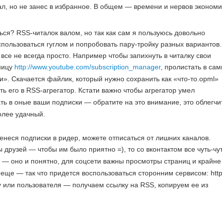
ал, но не занес в избранное. В общем — времени и нервов экономи
ться? RSS-читалок валом, но так как сам я пользуюсь довольно
пользоваться гуглом и попробовать пару-тройку разных вариантов.
все не всегда просто. Например чтобы запихнуть в читалку свои
аницу
http://www.youtube.com/subscription_manager
, пролистать в са
и». Скачается файлик, который нужно сохранить как «что-то.opml»
ь его в RSS-агрегатор. Кстати важно чтобы агрегатор умел
ть в оные ваши подписки — обратите на это внимание, это облегчи
олее удачный.
еренеся подписки в ридер, можете отписаться от лишних каналов.
 друзей — чтобы им было приятно =), то со вконтактом все чуть-чу
 — оно и понятно, для соцсети важны просмотры страниц и крайне
 еще — так что придется воспользоваться сторонним сервисом: http:
пу или пользователя — получаем ссылку на RSS, копируем ее из