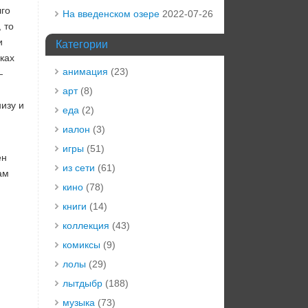
лго
На введенском озере
2022-07-26
 то
и
Категории
ках
анимация
(23)
—
арт
(8)
изу и
еда
(2)
иалон
(3)
игры
(51)
ен
из сети
(61)
ам
кино
(78)
книги
(14)
коллекция
(43)
комиксы
(9)
лолы
(29)
лытдыбр
(188)
музыка
(73)