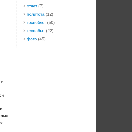
отчет
(7)
политота
(12)
техноблог
(50)
технобыт
(22)
фото
(45)
 из
ой
ки
ылые
ое