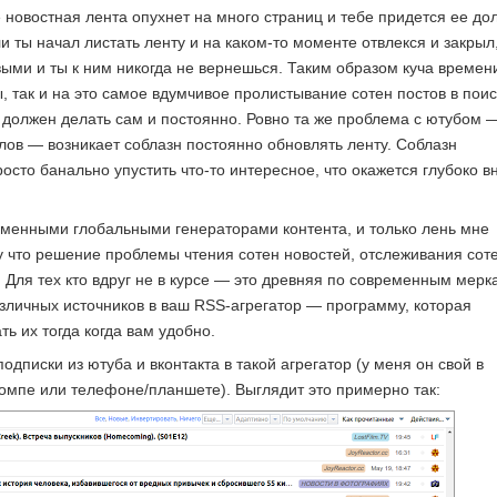
е новостная лента опухнет на много страниц и тебе придется ее до
и ты начал листать ленту и на каком-то моменте отвлекся и закрыл,
выми и ты к ним никогда не вернешься. Таким образом куча времен
, так и на это самое вдумчивое пролистывание сотен постов в поис
о должен делать сам и постоянно. Ровно та же проблема с ютубом 
лов — возникает соблазн постоянно обновлять ленту. Соблазн
то банально упустить что-то интересное, что окажется глубоко вн
еменными глобальными генераторами контента, и только лень мне
у что решение проблемы чтения сотен новостей, отслеживания сот
 Для тех кто вдруг не в курсе — это древняя по современным мерк
азличных источников в ваш RSS-агрегатор — программу, которая
ть их тогда когда вам удобно.
дписки из ютуба и вконтакта в такой агрегатор (у меня он свой в
компе или телефоне/планшете). Выглядит это примерно так: