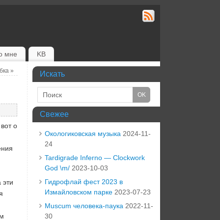
о мне
KB
убка
»
Искать
Свежее
вот о
Окологиковская музыка
2024-11-
24
ения
Tardigrade Inferno — Clockwork
God \m/
2023-10-03
Гидрофлай фест 2023 в
 эти
Измайловском парке
2023-07-23
я
Muscum человека-паука
2022-11-
ам
30