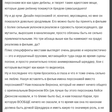
персонажи все как один дебилы, и творят такие идиотские вещи,
которые даже ребенку покажутся бредом сумасшедшего!
Ну и до кучи. Дизайн персонажей эт, конечно, вкусовщина, но мне он
показался довольно уродливым. Его можно было бы принять в фильме
с более сильным уклоном в реализм и суровость происходящего, где
мутанты, выросшие в канализации, просто обязаны быть не сильно
привлекательными. Но три абзаца выше как бы намекают на градус
реализма в фильме, да?
Плюс спецэффекты местами выглядят очень дешево и нереалистично
— это и игрушечный грузовик, мотающийся туда-сюда во время сцены
погони, и просто унизительно плохо анимированный шреддер, бои с
которым выглядят как какая-то видеоигра.
Ну и последнее что прям бросилось в глаза и что я тоже очень сильно
не люблю. Нахуя вставлять в фильм имена персонажей вместо
персонажей? Нам показали Вернона, который не имеет ничего общего
с оригинальным Верноном 80х (уж лучше бы этого персонажа Кейси
Джонсом назвали, и то ближе было бы), и нам показал Караи, про
которую ВООБЩЕ ничего не сказали, в то время как она по канонам
должна быть дочкой Шреддера и иметь какую-то значимую роль, а не