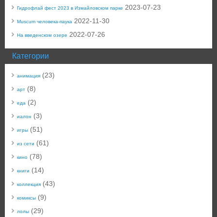
2023-07-23
Гидрофлай фест 2023 в Измайловском парке
2022-11-30
Muscum человека-паука
2022-07-26
На введенском озере
Категории
(23)
анимация
(8)
арт
(2)
еда
(3)
иалон
(51)
игры
(61)
из сети
(78)
кино
(14)
книги
(43)
коллекция
(9)
комиксы
(29)
лолы