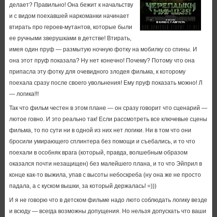
делает? Правильно! Она бежит к начальству
и с видом поехавшей наркоманки начинает
втирать про героев-мутантов, которые были
ее ручными зверушками в детстве! Втирать,
имея один пруф — размытую ночную фотку на мобилку со спины. И
она этот пруф показала? Ну нет конечно! Почему? Потому что она
припасла эту фотку для очевидного злодея фильма, к которому
поехала сразу после своего увольнения! Ему пруф показать можно! Л
— логика!!!
Так что фильм честен в этом плане — он сразу говорит что сценарий —
лютое говно. И это реально так! Если рассмотреть все ключевые сцены
фильма, то по сути ни в одной из них нет логики. Ни в том что они
бросили умирающего сплинтера без помощи и съебались, и то что
поехали в особняк врага (который, правда, волшебным образом
оказался почти незащищен) без малейшего плана, и то что Эйприл в
конце как-то выжила, упав с высоты небоскреба (ну она же не просто
падала, а с куском вышки, за который держалась! =)))
И я не говорю что в детском фильме надо люто соблюдать логику везде
и всюду — всегда возможны допущения. Но нельзя допускать что ваши