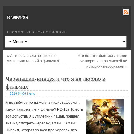
КiwiблоG
гнездовище скорпионов
«
Интересно или нет, но еще
Что не так в фантастической
минипачка мнений о фильмах!
четверке и пара мыслей об
историях персонажей
»
Черепашки-ниндзя и что я не люблю в
фильмах
2016-04-06
|
кино
А не люблю я когда меня за идиота держат.
Какой там рейтинг у фильма? PG-13? То есть
вот допустим я 13тилетний пацан, пришел,
значит, смотреть черепах, а там… А там
Эйприл, которая узнала про черепах, что