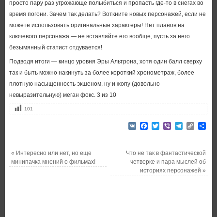
просто пару раз угрожающе полыбиться и пропасть где-то в снегах во
время погони. Зачем так делать? Воткните новых персонажей, если не
можете использовать оригинальные характеры! Нет планов на
ключевого персонажа — не вставляйте его вообще, пусть за него
безымянный статист отдувается!
Подводя итоги — кинцо уровня Эры Альтрона, хотя один балл сверху
так и быть можно накинуть за более короткий хронометраж, более
плотную насыщенность экшеном, ну и жопу (довольно
невыразительную) меган фокс. 3 из 10
101
VK
Facebook
Twitter
Viber
Telegram
Copy
От
Link
«
Интересно или нет, но еще
Что не так в фантастической
минипачка мнений о фильмах!
четверке и пара мыслей об
историях персонажей
»