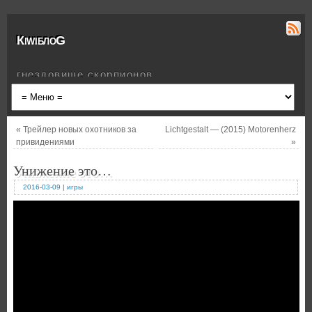
КiwiблоG
гнездовище скорпионов
«
Трейлер новых охотников за
Lichtgestalt — (2015) Motorenherz
привидениями
»
Унижение это…
2016-03-09
|
игры