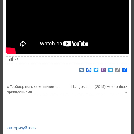
41
VK
Facebook
Twitter
Viber
Telegram
Copy
От
Link
«
Трейлер новых охотников за
Lichtgestalt — (2015) Motorenherz
привидениями
»
авторизуйтесь