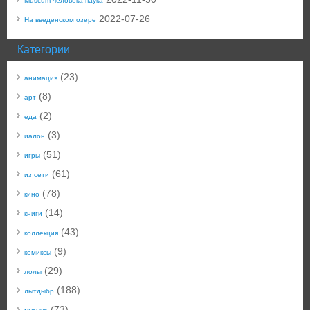
Muscum человека-паука
2022-07-26
На введенском озере
Категории
(23)
анимация
(8)
арт
(2)
еда
(3)
иалон
(51)
игры
(61)
из сети
(78)
кино
(14)
книги
(43)
коллекция
(9)
комиксы
(29)
лолы
(188)
лытдыбр
(73)