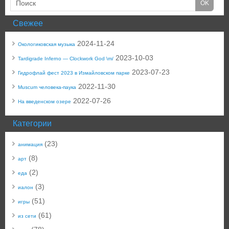
Свежее
2024-11-24
Окологиковская музыка
2023-10-03
Tardigrade Inferno — Clockwork God \m/
2023-07-23
Гидрофлай фест 2023 в Измайловском парке
2022-11-30
Muscum человека-паука
2022-07-26
На введенском озере
Категории
(23)
анимация
(8)
арт
(2)
еда
(3)
иалон
(51)
игры
(61)
из сети