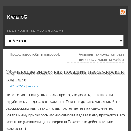
КiwiблоG
гнездовище скорпионов
«
Продолжаю любить микрософт
Ачивмент анлокед: сыграть
имперский марш на жабе
»
Обучающее видео: как посадить пассажирский
самолет
2016-02-17
|
из сети
Пилот снял 10-минутный ролик про то, что делать, если пилоты
отрубились и надо сажать самолет. Помню в детстве читал какой-то
рассказ/сказку как… заяц что ли… хотел лететь на самолете, но
боялся и ему приснилось что его самолет падает и ему приходится его
сажать по указаниям диспетчеров =) Похоже это действительно
возможно =)