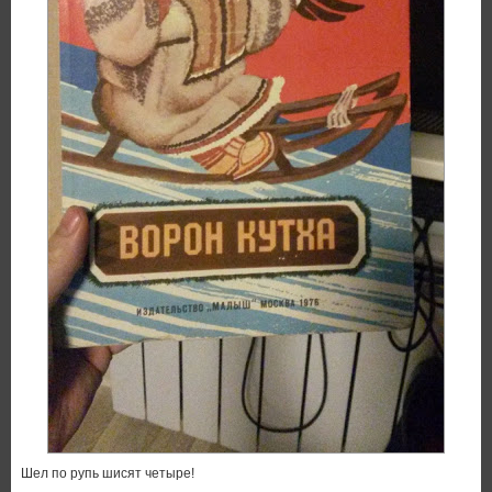
Шел по рупь шисят четыре!