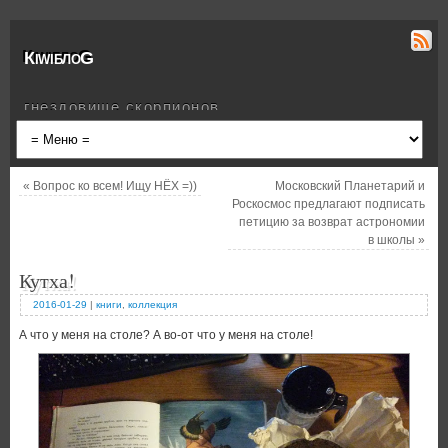
КiwiблоG
гнездовище скорпионов
«
Вопрос ко всем! Ищу НЁХ =))
Московский Планетарий и
Роскосмос предлагают подписать
петицию за возврат астрономии
в школы
»
Кутха!
2016-01-29
|
книги
,
коллекция
А что у меня на столе? А во-от что у меня на столе!