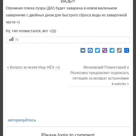
ЙАЗЬ!!!
Огромная плюха пуэра (ДА!) будет заварена в новом маленьком
заварничке с двойных дном для быстрого сброса воды из заварочной
части =)
Ну, тип похвастался, вот =))))
71
VK
Facebook
Twitter
Viber
Telegram
Copy
От
Link
«
Вопрос ко всем! Ищу НЁХ =))
Московский Планетарий и
Роскосмос предлагают подписать
петицию за возврат астрономии
в школы
»
авторизуйтесь
Please login to comment