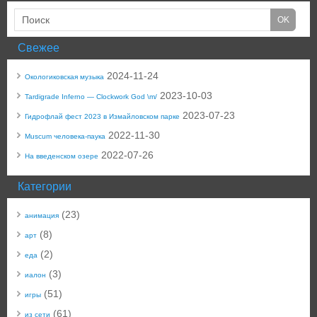
Свежее
2024-11-24
Окологиковская музыка
2023-10-03
Tardigrade Inferno — Clockwork God \m/
2023-07-23
Гидрофлай фест 2023 в Измайловском парке
2022-11-30
Muscum человека-паука
2022-07-26
На введенском озере
Категории
(23)
анимация
(8)
арт
(2)
еда
(3)
иалон
(51)
игры
(61)
из сети