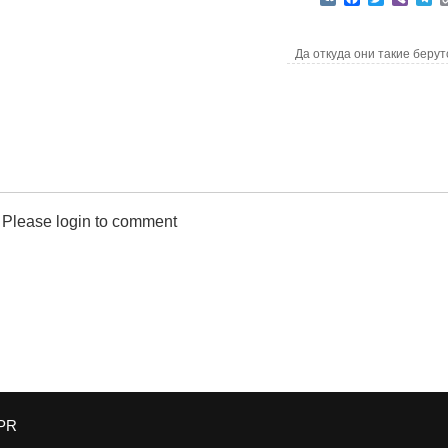
Да откуда они такие беру
Please login to comment
PR
КiwiблоG
| создано с помощью
Mantra
&
WordPress.