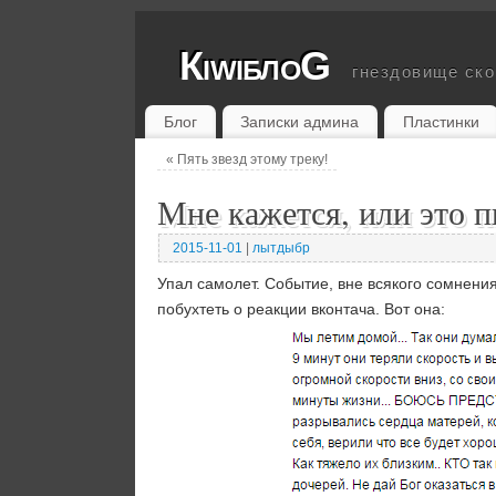
КiwiблоG
гнездовище ск
Блог
Записки админа
Пластинки
«
Пять звезд этому треку!
Мне кажется, или это п
2015-11-01
|
лытдыбр
Упал самолет. Событие, вне всякого сомнения 
побухтеть о реакции вконтача. Вот она: