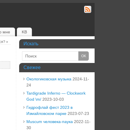
о мне
KB
тся?
»
Искать
Свежее
ю
Окологиковская музыка
2024-11-
24
Tardigrade Inferno — Clockwork
God \m/
2023-10-03
Гидрофлай фест 2023 в
Измайловском парке
2023-07-23
Muscum человека-паука
2022-11-
30