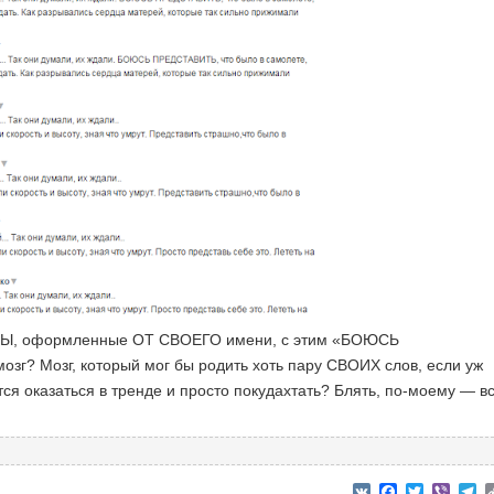
СТЫ, оформленные ОТ СВОЕГО имени, с этим «БОЮСЬ
зг? Мозг, который мог бы родить хоть пару СВОИХ слов, если уж
тся оказаться в тренде и просто покудахтать? Блять, по-моему — в
VK
Facebook
Twitter
Viber
T