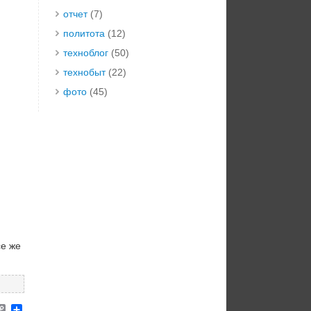
отчет
(7)
политота
(12)
техноблог
(50)
технобыт
(22)
фото
(45)
се же
elegram
Copy
Отправить