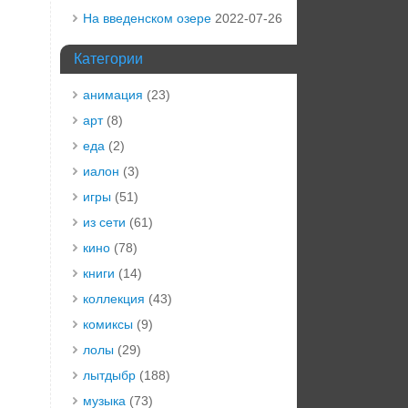
На введенском озере
2022-07-26
Категории
анимация
(23)
арт
(8)
еда
(2)
иалон
(3)
игры
(51)
из сети
(61)
кино
(78)
книги
(14)
коллекция
(43)
комиксы
(9)
лолы
(29)
лытдыбр
(188)
музыка
(73)