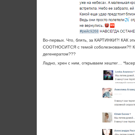
Во-первых. Что, блять, за КАРТИНКИ?! КАК эт
СООТНОСИТСЯ с темой соболезнования?!! Как
дегенератом???
Ладно, хрен с ним, открываем хештег… *face