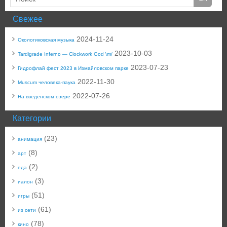
Свежее
2024-11-24
Окологиковская музыка
2023-10-03
Tardigrade Inferno — Clockwork God \m/
2023-07-23
Гидрофлай фест 2023 в Измайловском парке
2022-11-30
Muscum человека-паука
2022-07-26
На введенском озере
Категории
(23)
анимация
(8)
арт
(2)
еда
(3)
иалон
(51)
игры
(61)
из сети
(78)
кино