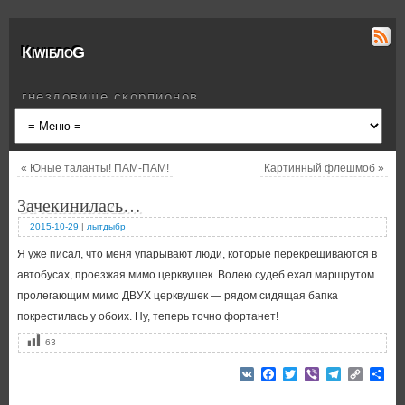
КiwiблоG
гнездовище скорпионов
«
Юные таланты! ПАМ-ПАМ!
Картинный флешмоб
»
Зачекинилась…
2015-10-29
|
лытдыбр
Я уже писал, что меня упарывают люди, которые перекрещиваются в
автобусах, проезжая мимо церквушек. Волею судеб ехал маршрутом
пролегающим мимо ДВУХ церквушек — рядом сидящая бапка
покрестилась у обоих. Ну, теперь точно фортанет!
63
VK
Facebook
Twitter
Viber
Telegram
Copy
От
Link