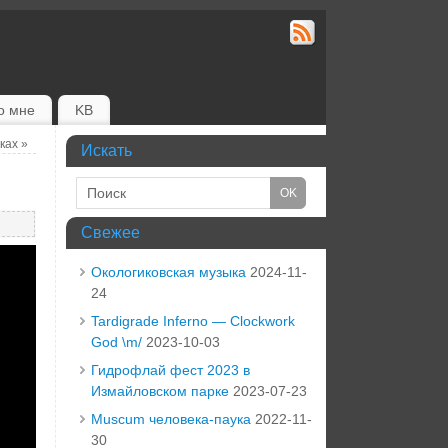
о мне
KB
уках
»
Искать
Свежее
Окологиковская музыка
2024-11-
24
Tardigrade Inferno — Clockwork
God \m/
2023-10-03
Гидрофлай фест 2023 в
Измайловском парке
2023-07-23
Muscum человека-паука
2022-11-
30