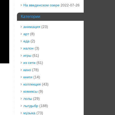
На введенском озере
2022-07-26
Категории
анимация
(23)
арт
(8)
еда
(2)
иалон
(3)
игры
(51)
из сети
(61)
кино
(78)
книги
(14)
коллекция
(43)
комиксы
(9)
лолы
(29)
лытдыбр
(188)
музыка
(73)