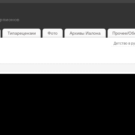
орпионов
Типарецензии
Фото
Архивы Иалона
Прочее/Об
Детство в р