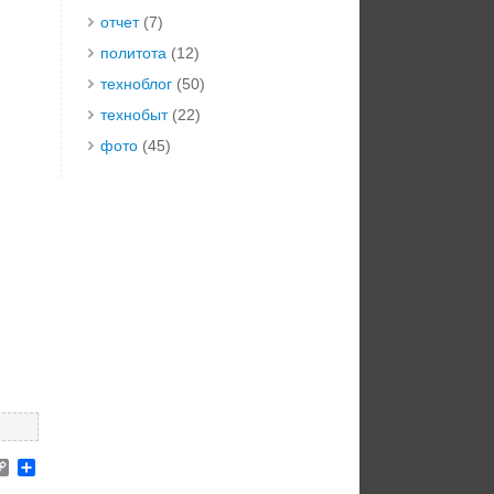
отчет
(7)
политота
(12)
техноблог
(50)
технобыт
(22)
фото
(45)
elegram
Copy
Отправить
Link