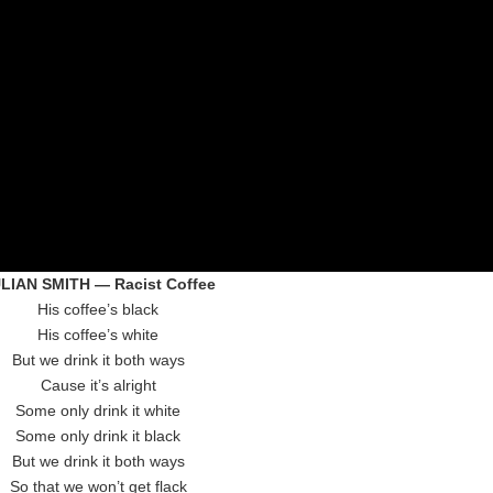
LIAN SMITH — Racist Coffee
His coffee’s black
His coffee’s white
But we drink it both ways
Cause it’s alright
Some only drink it white
Some only drink it black
But we drink it both ways
So that we won’t get flack