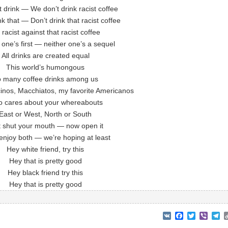
 drink — We don’t drink racist coffee
nk that — Don’t drink that racist coffee
 racist against that racist coffee
 one’s first — neither one’s a sequel
All drinks are created equal
This world’s humongous
 many coffee drinks among us
inos, Macchiatos, my favorite Americanos
 cares about your whereabouts
East or West, North or South
t shut your mouth — now open it
 enjoy both — we’re hoping at least
Hey white friend, try this
Hey that is pretty good
Hey black friend try this
Hey that is pretty good
VK
Facebook
Twitter
Viber
T