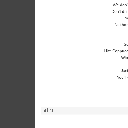
We don’t
Don’t dri
I’m
Neither
So
Like Cappucc
Who
Jus
You’ll
41