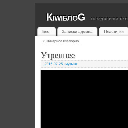
КiwiблоG
гнездовище ск
Блог
Записки админа
Пластинки
«
Шикарное гик-порно
Утреннее
2016-07-25
|
музыка