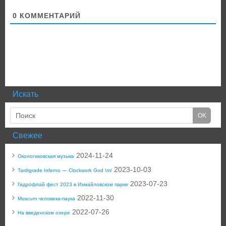
0
КОММЕНТАРИЙ
Искать
Свежее
2024-11-24
Окологиковская музыка
2023-10-03
Tardigrade Inferno — Clockwork God \m/
2023-07-23
Гидрофлай фест 2023 в Измайловском парке
2022-11-30
Muscum человека-паука
2022-07-26
На введенском озере