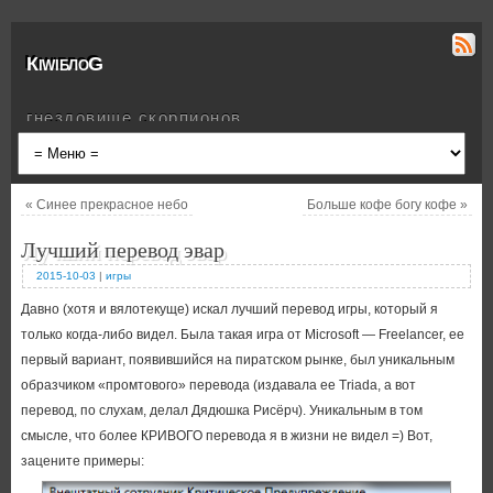
КiwiблоG
гнездовище скорпионов
«
Синее прекрасное небо
Больше кофе богу кофе
»
Лучший перевод эвар
2015-10-03
|
игры
Давно (хотя и вялотекуще) искал лучший перевод игры, который я
только когда-либо видел. Была такая игра от Microsoft — Freelancer, ее
первый вариант, появившийся на пиратском рынке, был уникальным
образчиком «промтового» перевода (издавала ее Triada, а вот
перевод, по слухам, делал Дядюшка Рисёрч). Уникальным в том
смысле, что более КРИВОГО перевода я в жизни не видел =) Вот,
зацените примеры: