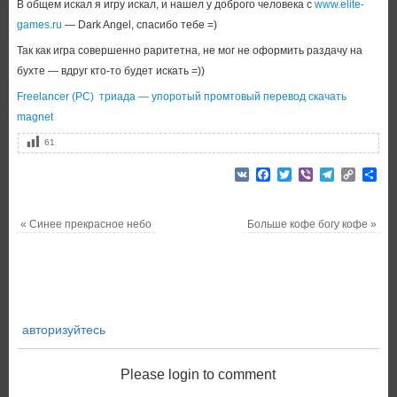
В общем искал я игру искал, и нашел у доброго человека c
www.elite-
games.ru
— Dark Angel, спасибо тебе =)
Так как игра совершенно раритетна, не мог не оформить раздачу на
бухте — вдруг кто-то будет искать =))
Freelancer (PC) триада — упоротый промтовый перевод скачать
magnet
61
VK
Facebook
Twitter
Viber
Telegram
Copy
От
Link
«
Синее прекрасное небо
Больше кофе богу кофе
»
авторизуйтесь
Please login to comment