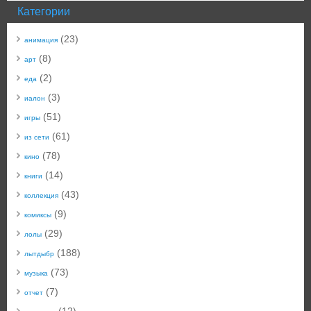
Категории
(23)
анимация
(8)
арт
(2)
еда
(3)
иалон
(51)
игры
(61)
из сети
(78)
кино
(14)
книги
(43)
коллекция
(9)
комиксы
(29)
лолы
(188)
лытдыбр
(73)
музыка
(7)
отчет
(12)