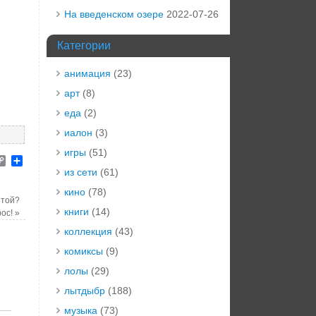
На введенском озере
2022-07-26
Категории
анимация
(23)
арт
(8)
еда
(2)
иалон
(3)
игры
(51)
elegram
Copy
Отправить
Link
из сети
(61)
кино
(78)
ытой?
книги
(14)
рос!
»
коллекция
(43)
комиксы
(9)
лолы
(29)
лытдыбр
(188)
музыка
(73)