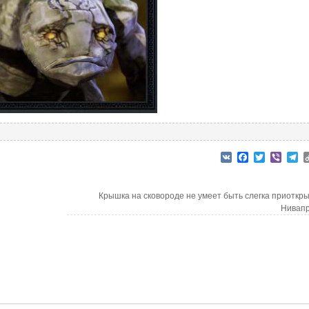
VK
Facebook
Twitter
Viber
T
Крышка на сковороде не умеет быть слегка приоткр
Нивап