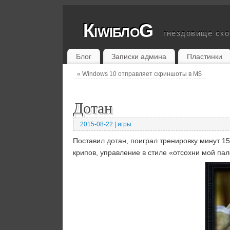
КiwiблоG
гнездовище ск
Блог
Записки админа
Пластинки
«
Windows 10 отправляет скриншоты в M$
Дотан
2015-08-22
|
игры
Поставил дотан, поиграл тренировку минут 15
крипов, управление в стиле «отсохни мой пал