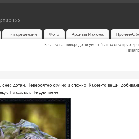
орпионов
Типарецензии
Фото
Архивы Иалона
Прочее/Об
Крышка на сковороде не умеет быть слегка приоткр
Нивап
, снес дотан. Невероятно скучно и сложно. Какие-то вещи, добиван
ец». Ниасилил. Не для меня.