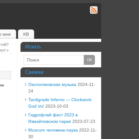
о мне
KB
ытой?
Искать
рос!
»
Свежее
Окологиковская музыка
2024-11-
ие
24
Tardigrade Inferno — Clockwork
God \m/
2023-10-03
Гидрофлай фест 2023 в
Измайловском парке
2023-07-23
Muscum человека-паука
2022-11-
30