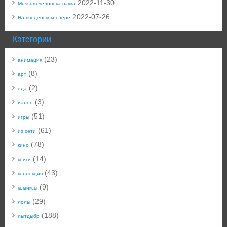
2022-11-30
Muscum человека-паука
2022-07-26
На введенском озере
Категории
(23)
анимация
(8)
арт
(2)
еда
(3)
иалон
(51)
игры
(61)
из сети
(78)
кино
(14)
книги
(43)
коллекция
(9)
комиксы
(29)
лолы
(188)
лытдыбр