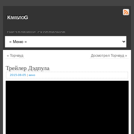
КiwiблоG
гнездовище скорпионов
«
Торчвуд
Досмотрел Торчвуд
»
Трейлер Дэдпула
2015-08-05
|
кино