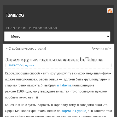
КiwiблоG
гнездовище скорпионов
«
С добрым утром, страна!
Ахуенна m/
»
Ловим крутые группы на живца: In Taberna
2015-07-04
|
музыка
Кароч, хороший способ найти крутую группу в симфо- медивиал- фолк-
и даже митол-жанрах. Берем живца — должен быть крут, популярен и
стар как говно мамонта. Я выбрал
In Taberna
(написанную в
районе 1160 года, как утверждает вика, так что с последним пунктом
проблем точно нет =))
Конечно я не с бухты-барахты выбрал эту тему, я заведомо знал что
Орф и Манзарек хренячили песни по
Кармине Буране
, а In Taberna там