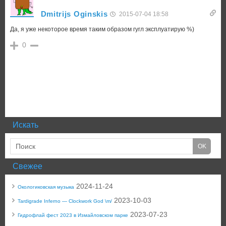
Dmitrijs Oginskis
2015-07-04 18:58
Да, я уже некоторое время таким образом гугл эксплуатирую %)
0
Искать
Свежее
2024-11-24
Окологиковская музыка
2023-10-03
Tardigrade Inferno — Clockwork God \m/
2023-07-23
Гидрофлай фест 2023 в Измайловском парке