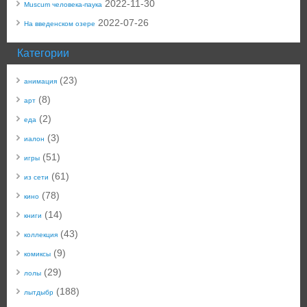
2022-11-30
Muscum человека-паука
2022-07-26
На введенском озере
Категории
(23)
анимация
(8)
арт
(2)
еда
(3)
иалон
(51)
игры
(61)
из сети
(78)
кино
(14)
книги
(43)
коллекция
(9)
комиксы
(29)
лолы
(188)
лытдыбр