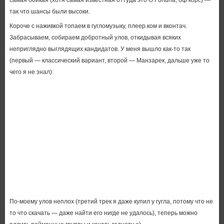
самая бойкая (хотя самая известная оттуда это O Fortuna, оф корс) —
так что шансы были высоки.
Короче с наживкой топаем в гугломузыку, плеер.ком и вконтач.
Забрасываем, собираем добротный улов, откидывая всяких
неприглядно выглядящих кандидатов. У меня вышло как-то так
(первый — классический вариант, второй — Манзарек, дальше уже то
чего я не знал):
По-моему улов неплох (третий трек я даже купил у гугла, потому что не
то что скачать — даже найти его нигде не удалось), теперь можно