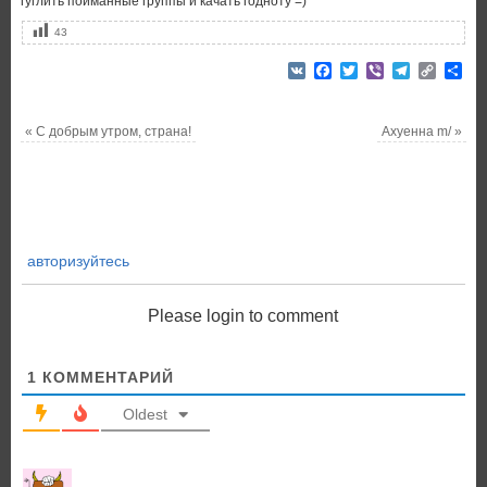
гуглить пойманные группы и качать годноту =)
43
VK
Facebook
Twitter
Viber
Telegram
Copy
От
Link
«
С добрым утром, страна!
Ахуенна m/
»
авторизуйтесь
Please login to comment
1
КОММЕНТАРИЙ
Oldest