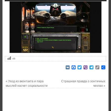
46
VK
Facebook
Twitter
Viber
Telegram
Copy
От
Link
«
Уход из вконтакта и пара
Страшная правда о зонтичных
мыслей насчет социальности
чехлах
»