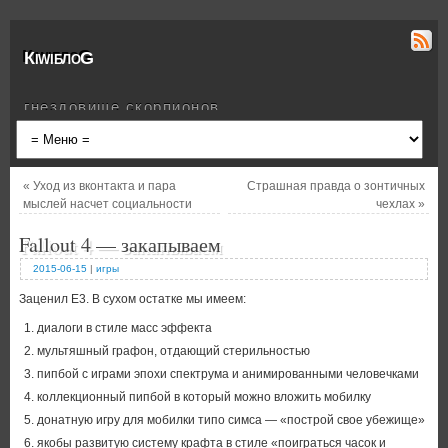
КiwiблоG
гнездовище скорпионов
«
Уход из вконтакта и пара
Страшная правда о зонтичных
мыслей насчет социальности
чехлах
»
Fallout 4 — закапываем
2015-06-15
|
игры
Заценил E3. В сухом остатке мы имеем:
диалоги в стиле масс эффекта
мультяшный графон, отдающий стерильностью
пипбой с играми эпохи спектрума и анимированными человечками
коллекционный пипбой в который можно вложить мобилку
донатную игру для мобилки типо симса — «построй свое убежище»
якобы развитую систему крафта в стиле «поиграться часок и