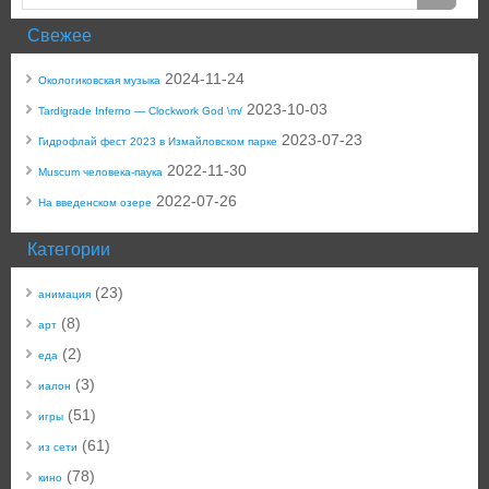
Свежее
2024-11-24
Окологиковская музыка
2023-10-03
Tardigrade Inferno — Clockwork God \m/
2023-07-23
Гидрофлай фест 2023 в Измайловском парке
2022-11-30
Muscum человека-паука
2022-07-26
На введенском озере
Категории
(23)
анимация
(8)
арт
(2)
еда
(3)
иалон
(51)
игры
(61)
из сети
(78)
кино