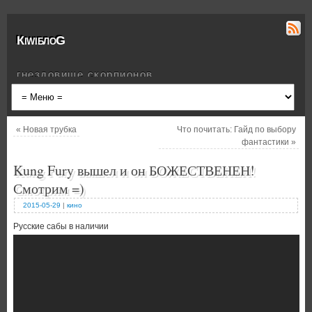
КiwiблоG
гнездовище скорпионов
«
Новая трубка
Что почитать: Гайд по выбору
фантастики
»
Kung Fury вышел и он БОЖЕСТВЕНЕН!
Смотрим =)
2015-05-29
|
кино
Русские сабы в наличии