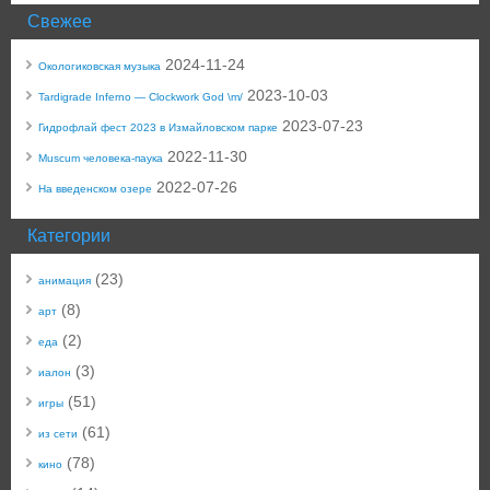
Свежее
2024-11-24
Окологиковская музыка
2023-10-03
Tardigrade Inferno — Clockwork God \m/
2023-07-23
Гидрофлай фест 2023 в Измайловском парке
2022-11-30
Muscum человека-паука
2022-07-26
На введенском озере
Категории
(23)
анимация
(8)
арт
(2)
еда
(3)
иалон
(51)
игры
(61)
из сети
(78)
кино