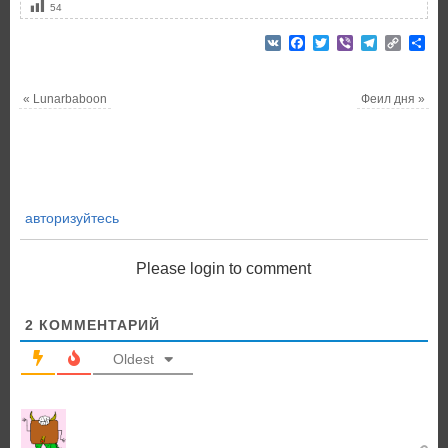
54
VK
Facebook
Twitter
Viber
Telegram
Copy
От
Link
«
Lunarbaboon
Феил дня
»
авторизуйтесь
Please login to comment
2
КОММЕНТАРИЙ
Oldest