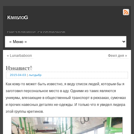
КiwiблоG
гнездовище скорпионов
«
Lunarbaboon
Феил дня
»
Нэнавист!
2015-04-03
|
лытдыбр
Как кому-то может быть известно, я веду список людей, которым бы я
заготовил персональное место в аду. Одними из таких являются
уникумы, влезающие в общественный транспорт в рюкзаках, сумочках
и прочих навесных деталях не-одежды. И только что я увидел лидера
этой группы кретинов.