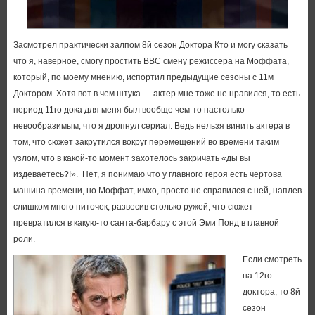
Засмотрел практически залпом 8й сезон Доктора Кто и могу сказать
что я, наверное, смогу простить BBC смену режиссера на Моффата,
который, по моему мнению, испортил предыдущие сезоны с 11м
Доктором. Хотя вот в чем штука — актер мне тоже не нравился, то есть
период 11го дока для меня был вообще чем-то настолько
невообразимым, что я дропнул сериал. Ведь нельзя винить актера в
том, что сюжет закрутился вокруг перемещений во времени таким
узлом, что в какой-то момент захотелось закричать «ды вы
издеваетесь?!». Нет, я понимаю что у главного героя есть чертова
машина времени, но Моффат, имхо, просто не справился с ней, наплев
слишком много ниточек, развесив столько ружей, что сюжет
превратился в какую-то санта-барбару с этой Эми Понд в главной
роли.
Если смотреть
на 12го
доктора, то 8й
сезон