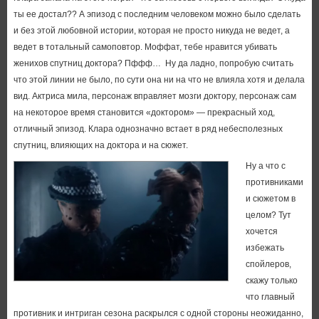
ты ее достал?? А эпизод с последним человеком можно было сделать
и без этой любовной истории, которая не просто никуда не ведет, а
ведет в тотальный самоповтор. Моффат, тебе нравится убивать
женихов спутниц доктора? Пффф… Ну да ладно, попробую считать
что этой линии не было, по сути она ни на что не влияла хотя и делала
вид. Актриса мила, персонаж вправляет мозги доктору, персонаж сам
на некоторое время становится «доктором» — прекрасный ход,
отличный эпизод. Клара однозначно встает в ряд небесполезных
спутниц, влияющих на доктора и на сюжет.
Ну а что с
противниками
и сюжетом в
целом? Тут
хочется
избежать
спойлеров,
скажу только
что главный
противник и интриган сезона раскрылся с одной стороны неожиданно,