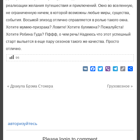
реализации желания путешествия и приключений. Окно во вселенную,
не ограниченную ничем, в которой возможны любые миры, существа,
события. Восьмой эпизод отлично справляется в ролью такого окна.
Хотите мумию-призрака? Ловите! Хотите бугимена? Пожалуйста!
Хотите Робина Гуда? Пффф, о чем речь! Надеюсь что этот успешный
старт выльется в еще пару сезонов такого же качества. Просто
отлично.
96
VK
Facebook
Twitter
Viber
Telegram
Copy
От
Link
«
Дракула Брэма Стокера
Грузовозное
»
авторизуйтесь
Please login to comment