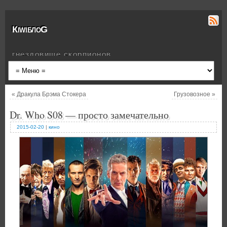
КiwiблоG
гнездовище скорпионов
«
Дракула Брэма Стокера
Грузовозное
»
Dr. Who S08 — просто замечательно
2015-02-20
|
кино