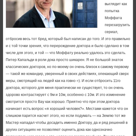
выглядит как
попытка
Моффата
перезагрузить
сериал,
отбросив весь тот бред, который был написан до того. И это правильно
и с той точки зрения, что перерождение доктора и было сделано в том
числе для этого, и той — что Моффату реально удалось это сделать.
Питер Капальди в роли дока просто шикарен. Я не большой знаток
классических докторов, но по-моему он очень близок к самому первому
— такой же командир, уверенный в своих действиях, опекающий сверх
меры, смотрящий на людей как на говно =). И если отбросить 11го
доктора, которого для меня практически не существует, то он очень
здорово контрастирует с 9м и 10м, особенно с 10м. И это изменение
смотрится просто Вау как хорошо. Приятно что при этом доктора
начинает есть вопрос «я хороший человек?». Местами кажется что он
слишком парится насчет этого, но если подумать — на Землю тот же
Мастер нападал чтобы досадить именно Доктору, да и ряд решений в
других ситуациях не позволяют оценить дока как однозначно