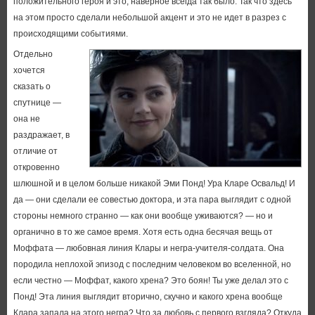
положительного героя и это, наверное всегда так было. Так что здесь
на этом просто сделали небольшой акцент и это не идет в разрез с
происходящими событиями.
Отдельно
хочется
сказать о
спутнице —
она не
раздражает, в
отличие от
откровенно
шлюшной и в целом больше никакой Эми Понд! Ура Кларе Освальд! И
да — они сделали ее совестью доктора, и эта пара выглядит с одной
стороны немного странно — как они вообще уживаются? — но и
органично в то же самое время. Хотя есть одна бесячая вещь от
Моффата — любовная линия Клары и негра-учителя-солдата. Она
породила неплохой эпизод с последним человеком во вселенной, но
если честно — Моффат, какого хрена? Это боян! Ты уже делал это с
Понд! Эта линия выглядит вторично, скучно и какого хрена вообще
Клара запала на этого негра? Что за любовь с первого взгляда? Откуда