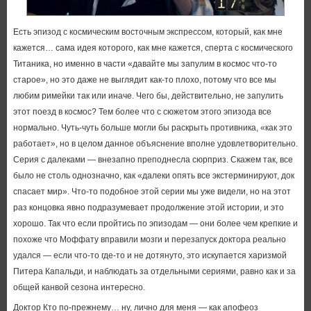
Есть эпизод с космическим восточным экспрессом, который, как мне
кажется… сама идея которого, как мне кажется, сперта с космического
Титаника, но именно в части «давайте мы запулим в космос что-то
старое», но это даже не выглядит как-то плохо, потому что все мы
любим римейки так или иначе. Чего бы, действительно, не запулить
этот поезд в космос? Тем более что с сюжетом этого эпизода все
нормально. Чуть-чуть больше могли бы раскрыть противника, «как это
работает», но в целом данное объяснение вполне удовлетворительно.
Серия с далеками — внезапно преподнесла сюрприз. Скажем так, все
было не столь однозначно, как «далеки опять все экстерминируют, док
спасает мир». Что-то подобное этой серии мы уже видели, но на этот
раз концовка явно подразумевает продолжение этой истории, и это
хорошо. Так что если пройтись по эпизодам — они более чем крепкие и
похоже что Моффату вправили мозги и перезапуск доктора реально
удался — если что-то где-то и не дотянуто, это искупается харизмой
Питера Капальди, и наблюдать за отдельными сериями, равно как и за
общей канвой сезона интересно.
Доктор Кто по-прежнему… ну, лично для меня — как апофеоз