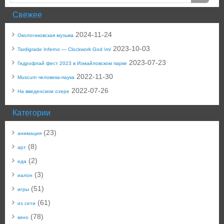
Свежее
2024-11-24
Окологиковская музыка
2023-10-03
Tardigrade Inferno — Clockwork God \m/
2023-07-23
Гидрофлай фест 2023 в Измайловском парке
2022-11-30
Muscum человека-паука
2022-07-26
На введенском озере
Категории
(23)
анимация
(8)
арт
(2)
еда
(3)
иалон
(51)
игры
(61)
из сети
(78)
кино