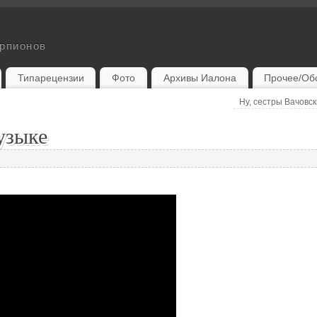
орпионов
Типарецензии
Фото
Архивы Иалона
Прочее/Об
Ну, сестры Вачов
узыке