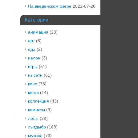
На введенском озере
2022-07-26
Категории
анимация
(23)
арт
(8)
еда
(2)
иалон
(3)
игры
(51)
из сети
(61)
кино
(78)
книги
(14)
коллекция
(43)
комиксы
(9)
лолы
(29)
лытдыбр
(188)
музыка
(73)