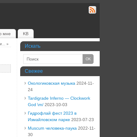
о мне
KB
ски…
»
Искать
Свежее
Окологиковская музыка
2024-11-
24
Tardigrade Inferno — Clockwork
God \m/
2023-10-03
Гидрофлай фест 2023 в
Измайловском парке
2023-07-23
Muscum человека-паука
2022-11-
30