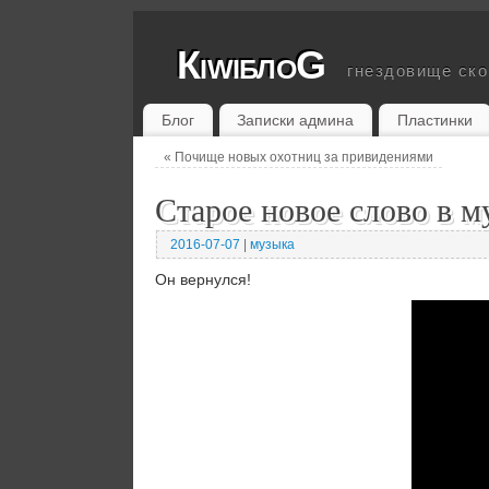
КiwiблоG
гнездовище ск
Блог
Записки админа
Пластинки
«
Почище новых охотниц за привидениями
Старое новое слово в м
2016-07-07
|
музыка
Он вернулся!