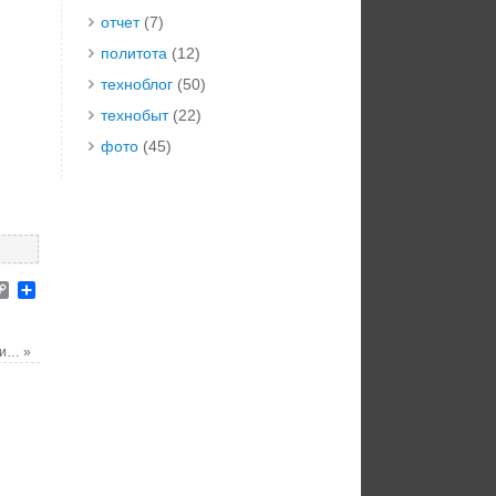
отчет
(7)
политота
(12)
техноблог
(50)
технобыт
(22)
фото
(45)
elegram
Copy
Отправить
Link
ски…
»