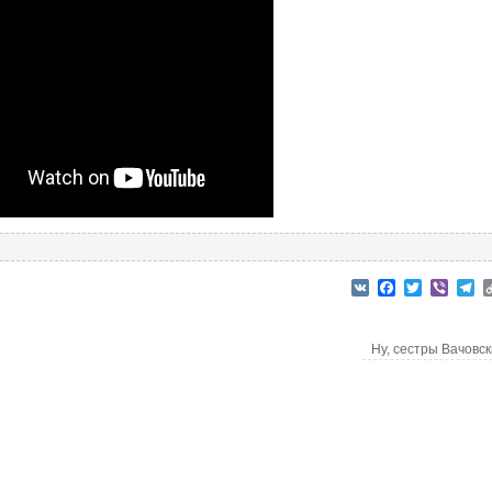
VK
Facebook
Twitter
Viber
T
Ну, сестры Вачов