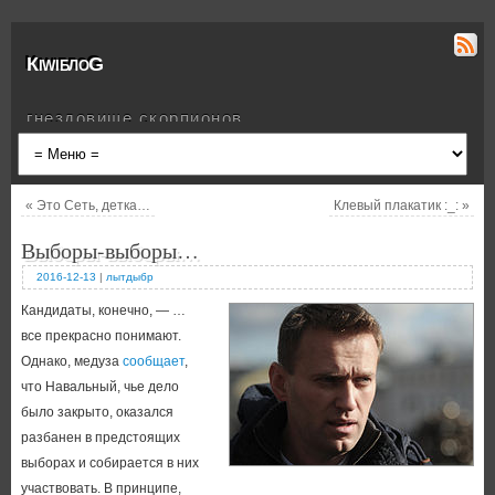
КiwiблоG
гнездовище скорпионов
«
Это Сеть, детка…
Клевый плакатик :_:
»
Выборы-выборы…
2016-12-13
|
лытдыбр
Кандидаты, конечно, — …
все прекрасно понимают.
Однако, медуза
сообщает
,
что Навальный, чье дело
было закрыто, оказался
разбанен в предстоящих
выборах и собирается в них
участвовать. В принципе,