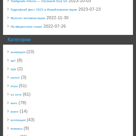
2023-10-03
Tardigrade Inferno — Clockwork God \m/
2023-07-23
Гидрофлай фест 2023 в Измайловском парке
2022-11-30
Muscum человека-паука
2022-07-26
На введенском озере
Категории
(23)
анимация
(8)
арт
(2)
еда
(3)
иалон
(51)
игры
(61)
из сети
(78)
кино
(14)
книги
(43)
коллекция
(9)
комиксы