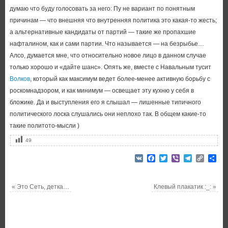
думаю что буду голосовать за него: Пу не вариант по понятным
причинам — что внешняя что внутренняя политика это какая-то жесть;
а альтернативные кандидаты от партий — такие же пропахшие
нафталином, как и сами партии. Что называется — на безрыбье…
Алсо, думается мне, что относительно новое лицо в данном случае
только хорошо и «дайте шанс». Опять же, вместе с Навальным тусит
Волков
, который как максимум ведет более-менее активную борьбу с
роскомнадзором, и как минимум — освещает эту кухню у себя в
бложике. Да и выступления его я слышал — лишенные типичного
политического лоска слушались они неплохо так. В общем какие-то
такие политото-мысли )
49
VK
Facebook
Twitter
Viber
Telegram
Copy
От
Link
«
Это Сеть, детка…
Клевый плакатик :_:
»