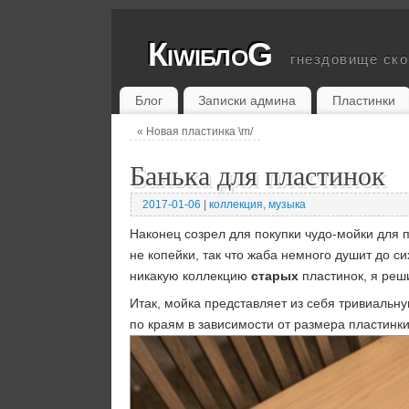
КiwiблоG
гнездовище ск
Блог
Записки админа
Пластинки
«
Новая пластинка \m/
Банька для пластинок
2017-01-06
|
коллекция
,
музыка
Наконец созрел для покупки чудо-мойки для 
не копейки, так что жаба немного душит до с
никакую коллекцию
старых
пластинок, я реши
Итак, мойка представляет из себя тривиальн
по краям в зависимости от размера пластин