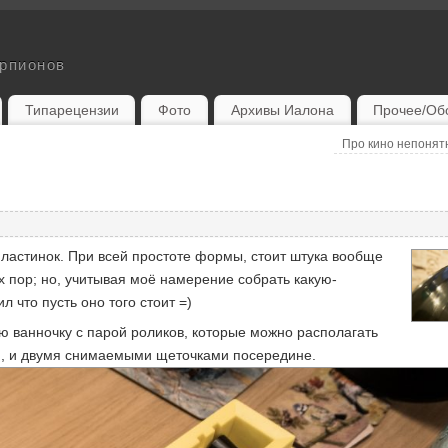
орпионов
Типарецензии
Фото
Архивы Иалона
Прочее/Об
Про кино непоня
пластинок. При всей простоте формы, стоит штука вообще
их пор; но, учитывая моё намерение собрать какую-
л что пусть оно того стоит =)
ую ванночку с парой роликов, которые можно располагать
ки, и двумя снимаемыми щеточками посередине.