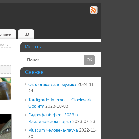
о мне
KB
тное
»
Искать
Свежее
Окологиковская музыка
2024-11-
24
Tardigrade Inferno — Clockwork
God \m/
2023-10-03
Гидрофлай фест 2023 в
Измайловском парке
2023-07-23
Muscum человека-паука
2022-11-
30