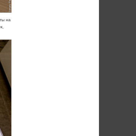
ты на
к,