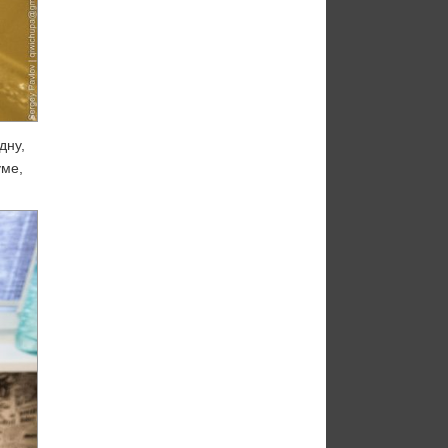
дну,
уме,