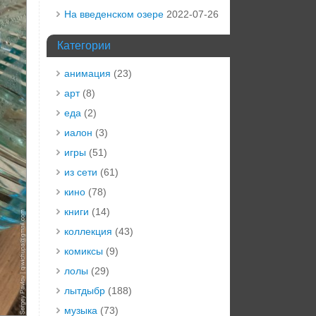
На введенском озере
2022-07-26
Категории
анимация
(23)
арт
(8)
еда
(2)
иалон
(3)
игры
(51)
из сети
(61)
кино
(78)
книги
(14)
коллекция
(43)
комиксы
(9)
лолы
(29)
лытдыбр
(188)
музыка
(73)