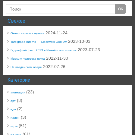
Свежее
2024-11-24
Окологиковская музыка
2023-10-03
Tardigrade Inferno — Clockwork God \m/
2023-07-23
Гидрофлай фест 2023 в Измайловском парке
2022-11-30
Muscum человека-паука
2022-07-26
На введенском озере
Категории
(23)
анимация
(8)
арт
(2)
еда
(3)
иалон
(51)
игры
(61)
из сети