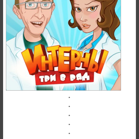
*
*
*
*
*