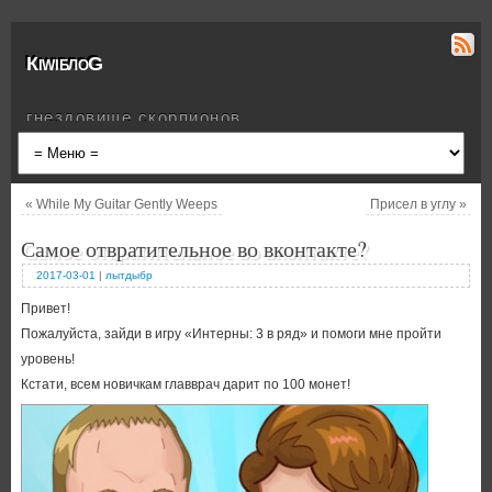
КiwiблоG
гнездовище скорпионов
«
While My Guitar Gently Weeps
Присел в углу
»
Самое отвратительное во вконтакте?
2017-03-01
|
лытдыбр
Привет!
Пожалуйста, зайди в игру «Интерны: 3 в ряд» и помоги мне пройти
уровень!
Кстати, всем новичкам главврач дарит по 100 монет!