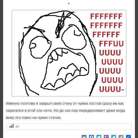
*
Именно поэтому я закрыл свою стену от чужих постов сразу же как
зарегался в этой зло-сети. Но до сих пор передергивает даже когда
вижу это говно на чужих стенах.
40
VK
Facebook
Twitter
Viber
Telegram
Copy
От