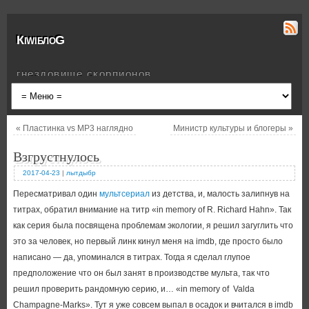
КiwiблоG
гнездовище скорпионов
«
Пластинка vs MP3 наглядно
Министр культуры и блогеры
»
Взгрустнулось
2017-04-23
|
лытдыбр
Пересматривал один
мультсериал
из детства, и, малость залипнув на
титрах, обратил внимание на титр «in memory of R. Richard Hahn». Так
как серия была посвящена проблемам экологии, я решил загуглить что
это за человек, но первый линк кинул меня на imdb, где просто было
написано — да, упоминался в титрах. Тогда я сделал глупое
предположение что он был занят в производстве мульта, так что
решил проверить рандомную серию, и… «in memory of Valda
Champagne-Marks». Тут я уже совсем выпал в осадок и вчитался в imdb