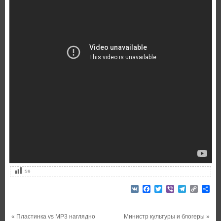
59
VK
Facebook
Twitter
Viber
Telegram
Copy
От
Link
«
Пластинка vs MP3 наглядно
Министр культуры и блогеры
»