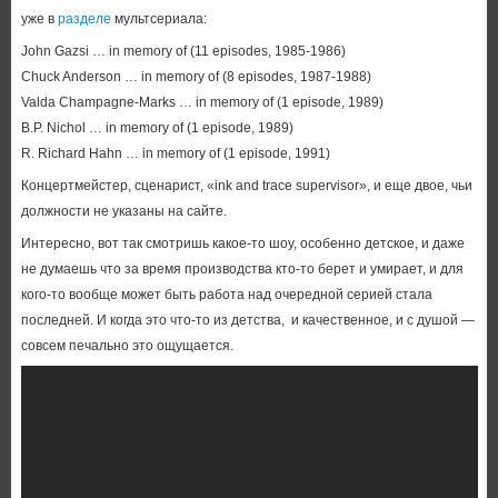
уже в
разделе
мультсериала:
John Gazsi … in memory of (11 episodes, 1985-1986)
Chuck Anderson … in memory of (8 episodes, 1987-1988)
Valda Champagne-Marks … in memory of (1 episode, 1989)
B.P. Nichol … in memory of (1 episode, 1989)
R. Richard Hahn … in memory of (1 episode, 1991)
Концертмейстер, сценарист, «ink and trace supervisor», и еще двое, чьи
должности не указаны на сайте.
Интересно, вот так смотришь какое-то шоу, особенно детское, и даже
не думаешь что за время производства кто-то берет и умирает, и для
кого-то вообще может быть работа над очередной серией стала
последней. И когда это что-то из детства, и качественное, и с душой —
совсем печально это ощущается.