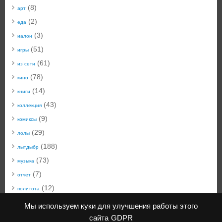
(8)
арт
(2)
еда
(3)
иалон
(51)
игры
(61)
из сети
(78)
кино
(14)
книги
(43)
коллекция
(9)
комиксы
(29)
лолы
(188)
лытдыбр
(73)
музыка
(7)
отчет
(12)
политота
(50)
техноблог
Мы используем куки для улучшения работы этого
(22)
технобыт
сайта
GDPR