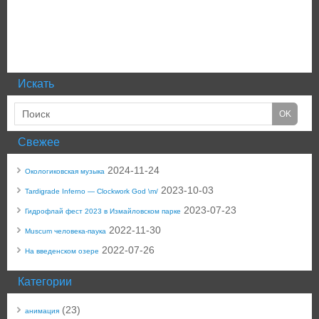
Искать
Свежее
2024-11-24
Окологиковская музыка
2023-10-03
Tardigrade Inferno — Clockwork God \m/
2023-07-23
Гидрофлай фест 2023 в Измайловском парке
2022-11-30
Muscum человека-паука
2022-07-26
На введенском озере
Категории
(23)
анимация