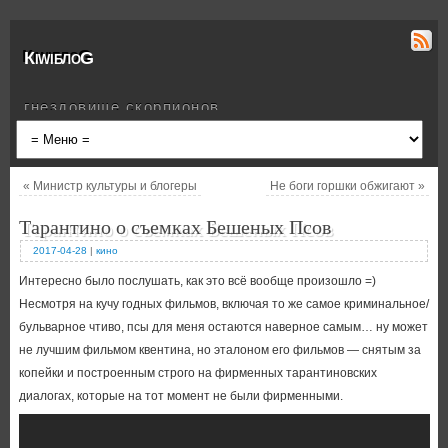
КiwiблоG
гнездовище скорпионов
«
Министр культуры и блогеры
Не боги горшки обжигают
»
Тарантино о съемках Бешеных Псов
2017-04-28
|
кино
Интересно было послушать, как это всё вообще произошло =)
Несмотря на кучу годных фильмов, включая то же самое криминальное/
бульварное чтиво, псы для меня остаются наверное самым… ну может
не лучшим фильмом квентина, но эталоном его фильмов — снятым за
копейки и построенным строго на фирменных тарантиновских
диалогах, которые на тот момент не были фирменными.