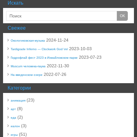
Искать
Свежее
2024-11-24
Окологиковская музыка
2023-10-03
Tardigrade Inferno — Clockwork God \m/
2023-07-23
Гидрофлай фест 2023 в Измайловском парке
2022-11-30
Muscum человека-паука
2022-07-26
На введенском озере
Категории
(23)
анимация
(8)
арт
(2)
еда
(3)
иалон
(51)
игры