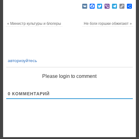
VK
Facebook
Twitter
Viber
Telegram
Copy
От
Link
«
Министр культуры и блогеры
Не боги горшки обжигают
»
авторизуйтесь
Please login to comment
0
КОММЕНТАРИЙ