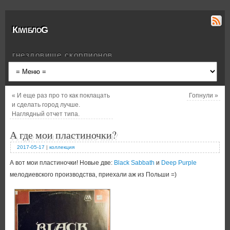
КiwiблоG
гнездовище скорпионов
«
И еще раз про то как поклацать
Гопнули
»
и сделать город лучше.
Наглядный отчет типа.
А где мои пластиночки?
2017-05-17
|
коллекция
А вот мои пластиночки! Новые две:
Black Sabbath
и
Deep Purple
мелодиевского производства, приехали аж из Польши =)