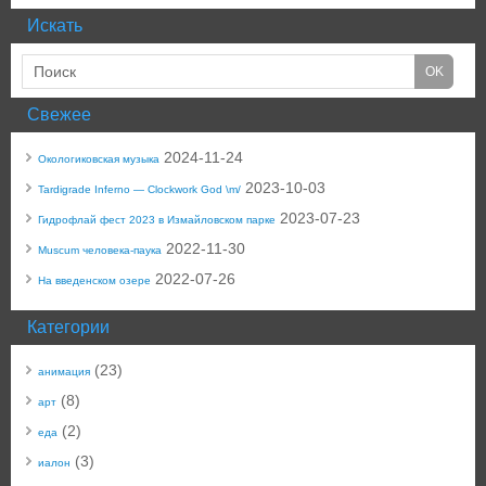
Искать
Свежее
2024-11-24
Окологиковская музыка
2023-10-03
Tardigrade Inferno — Clockwork God \m/
2023-07-23
Гидрофлай фест 2023 в Измайловском парке
2022-11-30
Muscum человека-паука
2022-07-26
На введенском озере
Категории
(23)
анимация
(8)
арт
(2)
еда
(3)
иалон