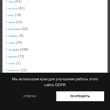
(51)
игры
(61)
из сети
(78)
кино
(14)
книги
(43)
коллекция
(9)
комиксы
(29)
лолы
(188)
лытдыбр
(73)
музыка
(7)
отчет
(12)
политота
(50)
техноблог
Мы используем куки для улучшения работы этого
(22)
технобыт
сайта
GDPR
(45)
фото
ОТМЕНА
РАЗРЕШИТЬ
КiwiблоG
| создано с помощью
Mantra
&
WordPress.