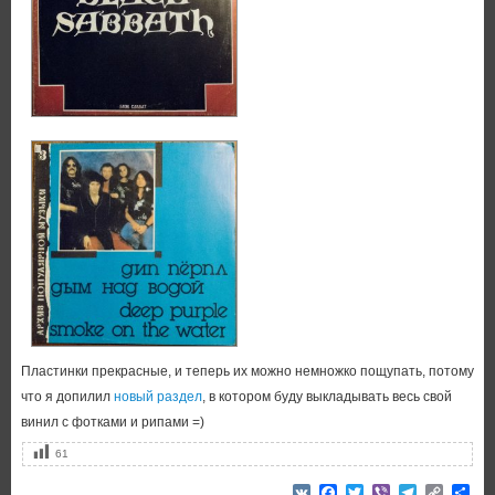
Пластинки прекрасные, и теперь их можно немножко пощупать, потому
что я допилил
новый раздел
, в котором буду выкладывать весь свой
винил с фотками и рипами =)
61
VK
Facebook
Twitter
Viber
Telegram
Copy
От