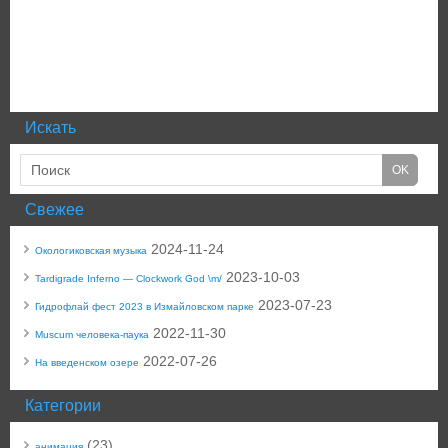
Искать
Свежее
2024-11-24
Окологиковская музыка
2023-10-03
Tardigrade Inferno — Clockwork God \m/
2023-07-23
Гидрофлай фест 2023 в Измайловском парке
2022-11-30
Muscum человека-паука
2022-07-26
На введенском озере
Категории
(23)
анимация