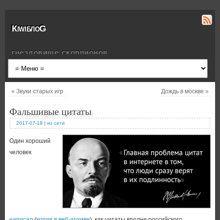
КiwiблоG
гнездовище скорпионов
«
Звуки старых игр
Дождь в москве
»
Фальшивые цитаты
2017-07-18
|
из сети
Один хороший
человек
написал
(
копия в веб-архиве
), как цитаты вполне российского