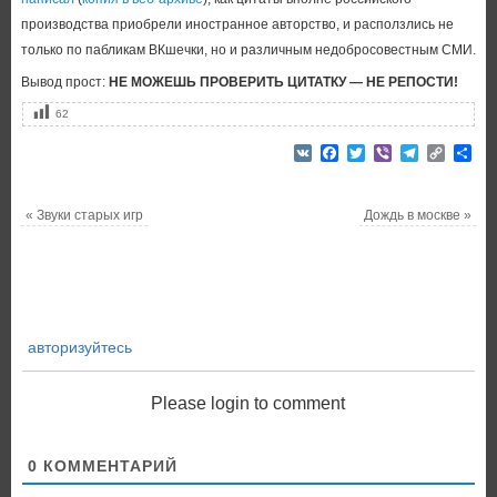
производства приобрели иностранное авторство, и расползлись не
только по пабликам ВКшечки, но и различным недобросовестным СМИ.
Вывод прост:
НЕ МОЖЕШЬ ПРОВЕРИТЬ ЦИТАТКУ — НЕ РЕПОСТИ!
62
VK
Facebook
Twitter
Viber
Telegram
Copy
От
Link
«
Звуки старых игр
Дождь в москве
»
авторизуйтесь
Please login to comment
0
КОММЕНТАРИЙ