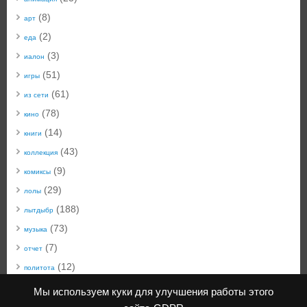
(8)
арт
(2)
еда
(3)
иалон
(51)
игры
(61)
из сети
(78)
кино
(14)
книги
(43)
коллекция
(9)
комиксы
(29)
лолы
(188)
лытдыбр
(73)
музыка
(7)
отчет
(12)
политота
(50)
техноблог
Мы используем куки для улучшения работы этого
(22)
технобыт