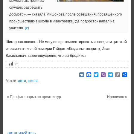
можем в экстренных
случаях разрешить
досмотр», — сказала Мишонова после совещания, посвященного
происшествию в школе в Ивантеевке, где подросток напал на
учителя.
(с)
Шикарная новость. Не могу ее прокомментировать иначе, чем цитатой
из замечательной комедии Гайдая: «Когда вы говорите, Иван
Васильевич, такое ощущение, что вы бредите»
75
VK
Facebook
Twitter
Viber
Telegram
Copy
От
Link
Метки:
дети
,
школа
.
«
Профит открытых архитектур
Иронично
»
авторизуйтесь