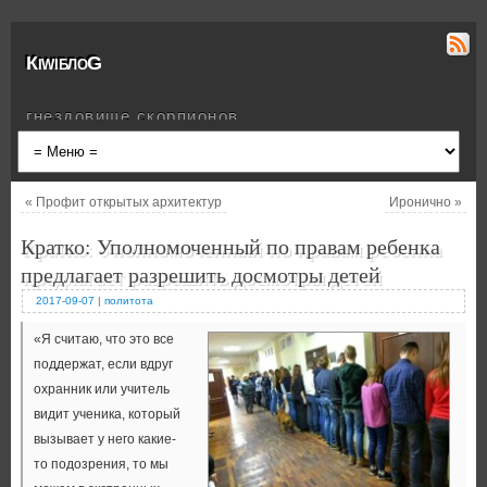
КiwiблоG
гнездовище скорпионов
«
Профит открытых архитектур
Иронично
»
Кратко: Уполномоченный по правам ребенка
предлагает разрешить досмотры детей
2017-09-07
|
политота
«Я считаю, что это все
поддержат, если вдруг
охранник или учитель
видит ученика, который
вызывает у него какие-
то подозрения, то мы