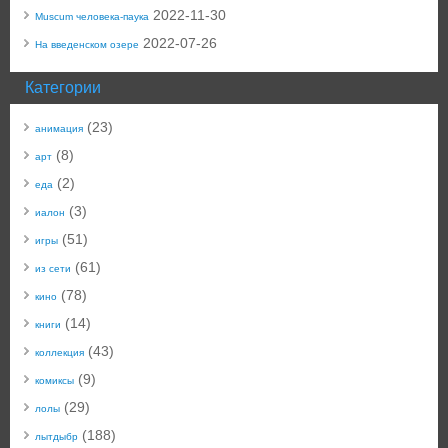
2022-11-30
Muscum человека-паука
2022-07-26
На введенском озере
Категории
(23)
анимация
(8)
арт
(2)
еда
(3)
иалон
(51)
игры
(61)
из сети
(78)
кино
(14)
книги
(43)
коллекция
(9)
комиксы
(29)
лолы
(188)
лытдыбр