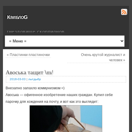
КiwiблоG
гнездовище скорпионов
«
Пластинки пластиночки
Очень крутой журналист и
человек
»
Авоська тащит \m/
2018-03-03
|
лытдыбр
Внезапно запахло коммунизмом =)
Авоська — офигенное изобретение наших граждан. Купил себе
парочку для хождения на почту, и вот как это выглядит: