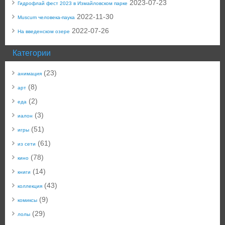
2023-07-23
Гидрофлай фест 2023 в Измайловском парке
2022-11-30
Muscum человека-паука
2022-07-26
На введенском озере
Категории
(23)
анимация
(8)
арт
(2)
еда
(3)
иалон
(51)
игры
(61)
из сети
(78)
кино
(14)
книги
(43)
коллекция
(9)
комиксы
(29)
лолы