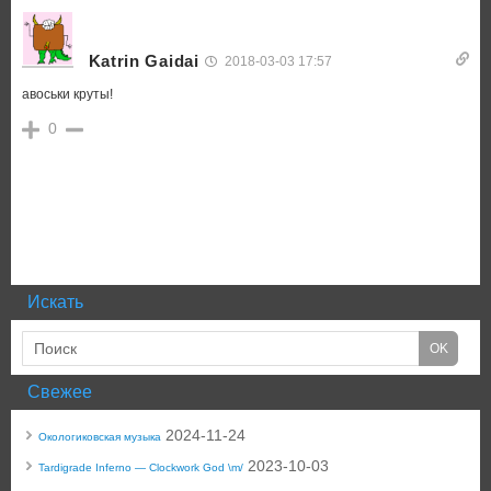
Katrin Gaidai
2018-03-03 17:57
авоськи круты!
0
Искать
Свежее
2024-11-24
Окологиковская музыка
2023-10-03
Tardigrade Inferno — Clockwork God \m/