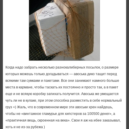
Когда надо забрать несколько разнокалиберных посылок, о размере
которых можешь только догадываться — авоська дико тащит перед
всякими там сумками и пакетами. Все они занимают намного больше
места в кармане, чтобы таскать их постоянно и просто так, а в пакет
еще и не всякую коробку запихать получится. Авоська же умещается
чуть ли не в кулаке, при этом способна разместить в себе нормальный
груз =) Жаль, что в современном мире эти авоськи хрен найдешь,
чтобы не «винтажное гламурье для хипстеров за 100500 денег», а
«практичная вещь, скроенная на века». Свои я аж на ибее заказывал,
хоть и не из-за рубежа )