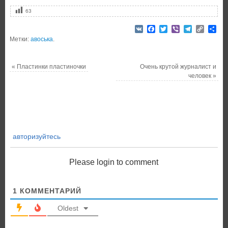
63
VK
Facebook
Twitter
Viber
Telegram
Copy
От
Link
Метки:
авоська
.
«
Пластинки пластиночки
Очень крутой журналист и
человек
»
авторизуйтесь
Please login to comment
1
КОММЕНТАРИЙ
Oldest