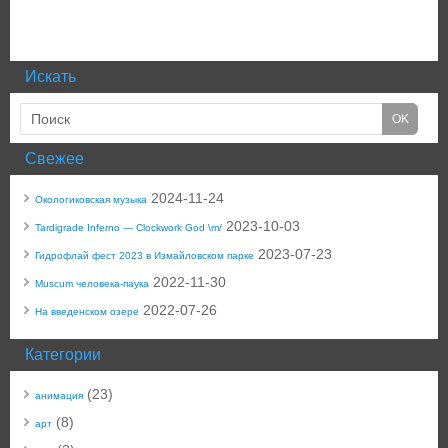
Искать
Свежее
2024-11-24
Окологиковская музыка
2023-10-03
Tardigrade Inferno — Clockwork God \m/
2023-07-23
Гидрофлай фест 2023 в Измайловском парке
2022-11-30
Muscum человека-паука
2022-07-26
На введенском озере
Категории
(23)
анимация
(8)
арт