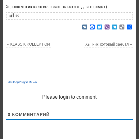
Хорошо что из всего вк я юзаю только чат, да и то редко )
50
VK
Facebook
Twitter
Viber
Telegram
Copy
От
Link
«
KLASSIK KOLLEKTION
Хычник, который заебал
»
авторизуйтесь
Please login to comment
0
КОММЕНТАРИЙ