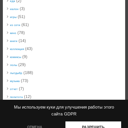
(2)
еда
(3)
иалон
(51)
игры
(61)
из сети
(78)
кино
(14)
книги
(43)
коллекция
(9)
комиксы
(29)
лолы
(188)
лытдыбр
(73)
музыка
(7)
отчет
(12)
политота
(50)
техноблог
Мы используем куки для улучшения работы этого
(22)
технобыт
сайта
GDPR
(45)
фото
ОТМЕНА
РАЗРЕШИТЬ