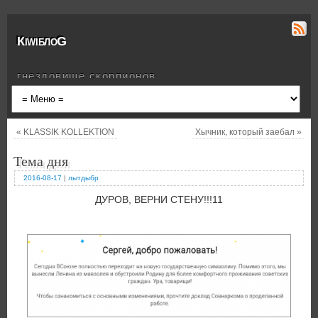
КiwiблоG
гнездовище скорпионов
«
KLASSIK KOLLEKTION
Хычник, который заебал
»
Тема дня
2016-08-17
|
лытдыбр
ДУРОВ, ВЕРНИ СТЕНУ!!!11